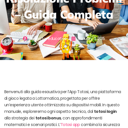
– Guida Completa
By
sector educativo
January 3, 2015
Benvenuti alla guida esaustiva per l’App Totosi, una piattaforma
di gioco legata a Lottomatica, progettata per offrire
un’esperienza utente ottimizzata su dispositivi mobili. In questo
manuale, esploreremo ogni aspetto tecnico, dal
totosi login
alla strategia dei
totosi bonus
, con approfondimenti
matematici e scenari pratici. L’
Totosi app
combina la sicurezza