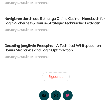
January 1, 2015
No Comments
Navigieren durch das Spinanga Online Casino | Handbuch für
Login-Sicherheit & Bonus-Strategie: Technischer Leitfaden
January 1, 2015
No Comments
Decoding Jungliwin Freespins – A Technical Whitepaper on
Bonus Mechanics and Login Optimization
January 1, 2015
No Comments
Siguenos