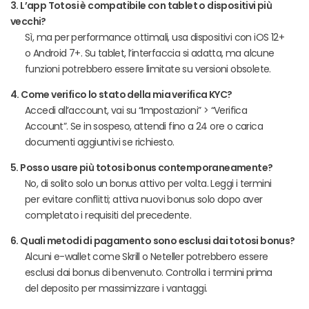
3. L’app Totosi è compatibile con tablet o dispositivi più
vecchi?
Sì, ma per performance ottimali, usa dispositivi con iOS 12+
o Android 7+. Su tablet, l’interfaccia si adatta, ma alcune
funzioni potrebbero essere limitate su versioni obsolete.
4. Come verifico lo stato della mia verifica KYC?
Accedi all’account, vai su “Impostazioni” > “Verifica
Account”. Se in sospeso, attendi fino a 24 ore o carica
documenti aggiuntivi se richiesto.
5. Posso usare più totosi bonus contemporaneamente?
No, di solito solo un bonus attivo per volta. Leggi i termini
per evitare conflitti; attiva nuovi bonus solo dopo aver
completato i requisiti del precedente.
6. Quali metodi di pagamento sono esclusi dai totosi bonus?
Alcuni e-wallet come Skrill o Neteller potrebbero essere
esclusi dai bonus di benvenuto. Controlla i termini prima
del deposito per massimizzare i vantaggi.