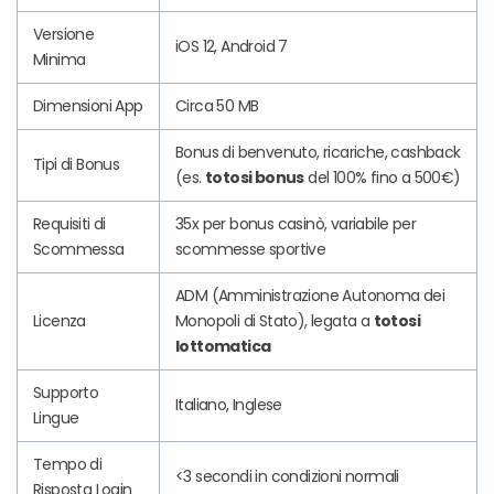
Versione
iOS 12, Android 7
Minima
Dimensioni App
Circa 50 MB
Bonus di benvenuto, ricariche, cashback
Tipi di Bonus
(es.
totosi bonus
del 100% fino a 500€)
Requisiti di
35x per bonus casinò, variabile per
Scommessa
scommesse sportive
ADM (Amministrazione Autonoma dei
Licenza
Monopoli di Stato), legata a
totosi
lottomatica
Supporto
Italiano, Inglese
Lingue
Tempo di
<3 secondi in condizioni normali
Risposta Login