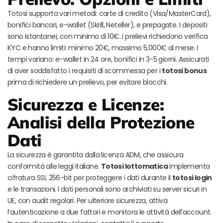
Totosi supporta vari metodi: carte di credito (Visa/MasterCard),
bonifici bancari, e-wallet (Skrill, Neteller), e prepagate. I depositi
sono istantanei, con minimo di 10€. I prelievi richiedono verifica
KYC e hanno limiti: minimo 20€, massimo 5,000€ al mese. I
tempi variano: e-wallet in 24 ore, bonifici in 3-5 giorni. Assicurati
di aver soddisfatto i requisiti di scommessa per i
totosi bonus
prima di richiedere un prelievo, per evitare blocchi.
Sicurezza e Licenze:
Analisi della Protezione
Dati
La sicurezza è garantita dalla licenza ADM, che assicura
conformità alle leggi italiane.
Totosi lottomatica
implementa
cifratura SSL 256-bit per proteggere i dati durante il
totosi login
e le transazioni. I dati personali sono archiviati su server sicuri in
UE, con audit regolari. Per ulteriore sicurezza, attiva
l’autenticazione a due fattori e monitora le attività dell’account.