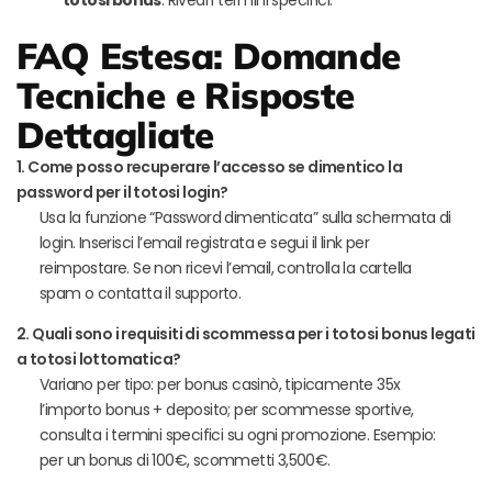
totosi bonus
. Rivedi i termini specifici.
FAQ Estesa: Domande
Tecniche e Risposte
Dettagliate
1. Come posso recuperare l’accesso se dimentico la
password per il totosi login?
Usa la funzione “Password dimenticata” sulla schermata di
login. Inserisci l’email registrata e segui il link per
reimpostare. Se non ricevi l’email, controlla la cartella
spam o contatta il supporto.
2. Quali sono i requisiti di scommessa per i totosi bonus legati
a totosi lottomatica?
Variano per tipo: per bonus casinò, tipicamente 35x
l’importo bonus + deposito; per scommesse sportive,
consulta i termini specifici su ogni promozione. Esempio:
per un bonus di 100€, scommetti 3,500€.