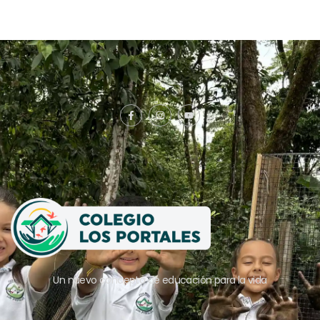
F
I
Y
a
n
o
c
s
u
e
t
t
b
a
u
o
g
b
o
r
e
k
a
-
m
f
Un nuevo concepto de educación para la vida