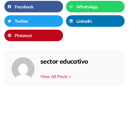
Facebook
WhatsApp
Twitter
LinkedIn
Pinterest
sector educativo
View All Posts >