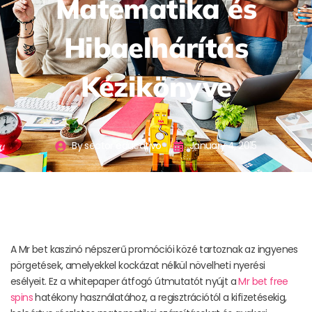
Matematika és
Hibaelhárítás
Kézikönyve
By
sector educativo
January 4, 2015
A Mr bet kaszinó népszerű promóciói közé tartoznak az ingyenes
pörgetések, amelyekkel kockázat nélkül növelheti nyerési
esélyeit. Ez a whitepaper átfogó útmutatót nyújt a
Mr bet free
spins
hatékony használatához, a regisztrációtól a kifizetésekig,