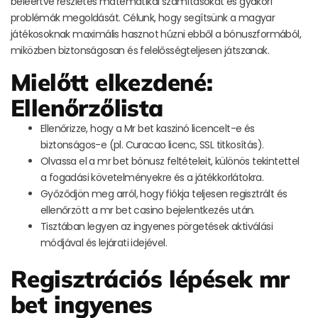
beleértve részletes matematikai számításokat és gyakori
problémák megoldását. Célunk, hogy segítsünk a magyar
játékosoknak maximális hasznot húzni ebből a bónuszformából,
miközben biztonságosan és felelősségteljesen játszanak.
Mielőtt elkezdené:
Ellenőrzőlista
Ellenőrizze, hogy a Mr bet kaszinó licencelt-e és
biztonságos-e (pl. Curacao licenc, SSL titkosítás).
Olvassa el a mr bet bónusz feltételeit, különös tekintettel
a fogadási követelményekre és a játékkorlátokra.
Győződjön meg arról, hogy fiókja teljesen regisztrált és
ellenőrzött a mr bet casino bejelentkezés után.
Tisztában legyen az ingyenes pörgetések aktiválási
módjával és lejárati idejével.
Regisztrációs lépések mr
bet ingyenes