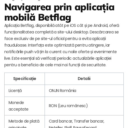
Navigarea prin aplicația
mobilă Betflag
Aplicația Betflag, disponibilă atât pe iOS cât și pe Android, oferă
funcționalitatea completă a site-ului desktop. Descărcarea se
face exclusiv de pe site-ul oficial pentru a evita aplicații
frauduloase. Interfața este optimizată pentru atingere, iar
notificările push vă țin la curent cu noile oferte și evenimente
live. Este esențial să verificați periodic actualizările aplicației
pentru a beneficia de cele mai noi funcții de securitate.
Specificație
Detalii
Licență
ONJN România
Monede
RON (Leu românesc)
acceptate
Metode de plată
Card bancar, Transfer bancar,
principale
Neteller, Skrill, Paysafecard