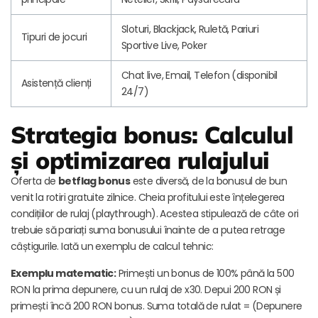
Sloturi, Blackjack, Ruletă, Pariuri
Tipuri de jocuri
Sportive Live, Poker
Chat live, Email, Telefon (disponibil
Asistență clienți
24/7)
Strategia bonus: Calculul
și optimizarea rulajului
Oferta de
betflag bonus
este diversă, de la bonusul de bun
venit la rotiri gratuite zilnice. Cheia profitului este înțelegerea
condițiilor de rulaj (playthrough). Acestea stipulează de câte ori
trebuie să pariați suma bonusului înainte de a putea retrage
câștigurile. Iată un exemplu de calcul tehnic:
Exemplu matematic:
Primești un bonus de 100% până la 500
RON la prima depunere, cu un rulaj de x30. Depui 200 RON și
primești încă 200 RON bonus. Suma totală de rulat = (Depunere