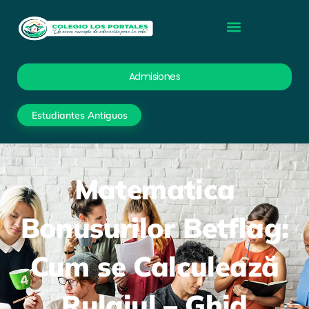
Skip
to
content
Admisiones
Estudiantes Antiguos
Matematica
Bonusurilor Betflag:
Cum se Calculează
Rulajul – Ghid