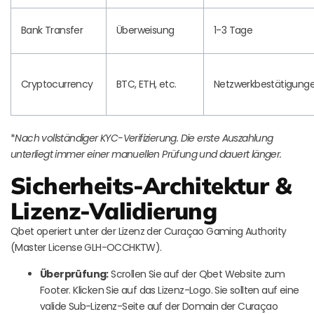
Bank Transfer
Überweisung
1-3 Tage
Cryptocurrency
BTC, ETH, etc.
Netzwerkbestätigung
*
Nach vollständiger KYC-Verifizierung. Die erste Auszahlung
unterliegt immer einer manuellen Prüfung und dauert länger.
Sicherheits-Architektur &
Lizenz-Validierung
Qbet operiert unter der Lizenz der Curaçao Gaming Authority
(Master License GLH-OCCHKTW).
Überprüfung:
Scrollen Sie auf der Qbet Website zum
Footer. Klicken Sie auf das Lizenz-Logo. Sie sollten auf eine
valide Sub-Lizenz-Seite auf der Domain der Curaçao