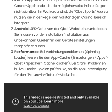
iOS:
Im App Store nach “Qbet” suchen. Da es sich um eine
Casino-App handelt, ist sie möglicherweise in Ihrer Region
nicht sichtbar. Ein Workaround ist, die “Qbet Sports” App zu
nutzen, die in der Regel den vollständigen Casino-Bereich
integriert.
Android:
APK-Datei von der Qbet Website herunterladen.
Sie müssen vor der Installation “Installation aus
unbekannten Quellen” in den Geräteeinstellungen
temporär erlauben.
Performance:
Bei Verbindungsproblemen (Spinning
Loader) leeren Sie den App-Cache (Einstellungen > Apps >
Qbet > Speicher > Cache löschen). Bei Grafik-Problemen
in Live-Dealer-Spielen prüfen Sie, ob die App Berechtigung
für den “Picture-in-Picture”-Modus hat.