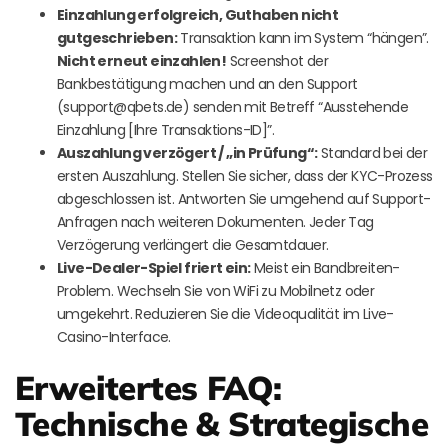
Einzahlung erfolgreich, Guthaben nicht
gutgeschrieben:
Transaktion kann im System “hängen”.
Nicht erneut einzahlen!
Screenshot der
Bankbestätigung machen und an den Support
(support@qbets.de) senden mit Betreff “Ausstehende
Einzahlung [Ihre Transaktions-ID]”.
Auszahlung verzögert / „in Prüfung“:
Standard bei der
ersten Auszahlung. Stellen Sie sicher, dass der KYC-Prozess
abgeschlossen ist. Antworten Sie umgehend auf Support-
Anfragen nach weiteren Dokumenten. Jeder Tag
Verzögerung verlängert die Gesamtdauer.
Live-Dealer-Spiel friert ein:
Meist ein Bandbreiten-
Problem. Wechseln Sie von WiFi zu Mobilnetz oder
umgekehrt. Reduzieren Sie die Videoqualität im Live-
Casino-Interface.
Erweitertes FAQ:
Technische & Strategische