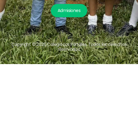
Admisiones
Copyright © 2026 Colegio Los Portales. Todos los derechos
reservados.