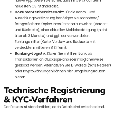
native App. Stellen Sie sicher, dass Ihr Gerät auf dem
neuesten OS-Standard ist.
Dokumentenbereitschaft:
Für die Konto- und
Auszahlungsverifizierung benötigen Sie scannbare/
fotografierbare Kopien Ihres Personalausweises (Vorder-
und Rückseite), einer aktuellen Meldebestätigung (nicht
älter als 3 Monate) und ggf. der verwendeten
Zahlungsmittel (Karte, Vorder- und Rückseite mit
verdeckten mittleren 8 Ziffern).
Banking-Logistik:
Klären Sie mit Ihrer Bank, ob
Transaktionen an Glücksspielanbieter möglicherweise
geblockt werden. Alternativen wie E-Wallets (Skrill, Neteller)
oder Kryptowährungen können hier Umgehungsrouten
bieten.
Technische Registrierung
& KYC-Verfahren
Der Prozess ist standardisiert, doch Details sind entscheidend.