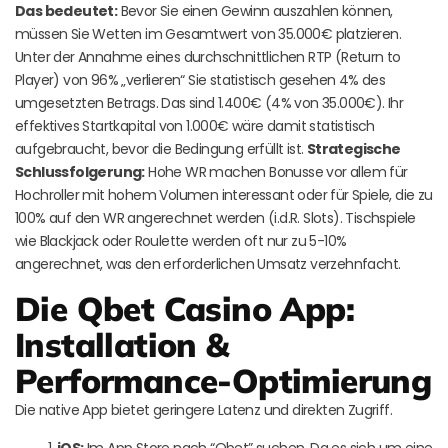
Das bedeutet:
Bevor Sie einen Gewinn auszahlen können,
müssen Sie Wetten im Gesamtwert von 35.000€ platzieren.
Unter der Annahme eines durchschnittlichen RTP (Return to
Player) von 96% „verlieren“ Sie statistisch gesehen 4% des
umgesetzten Betrags. Das sind 1.400€ (4% von 35.000€). Ihr
effektives Startkapital von 1.000€ wäre damit statistisch
aufgebraucht, bevor die Bedingung erfüllt ist.
Strategische
Schlussfolgerung:
Hohe WR machen Bonusse vor allem für
Hochroller mit hohem Volumen interessant oder für Spiele, die zu
100% auf den WR angerechnet werden (i.d.R. Slots). Tischspiele
wie Blackjack oder Roulette werden oft nur zu 5-10%
angerechnet, was den erforderlichen Umsatz verzehnfacht.
Die Qbet Casino App:
Installation &
Performance-Optimierung
Die native App bietet geringere Latenz und direkten Zugriff.