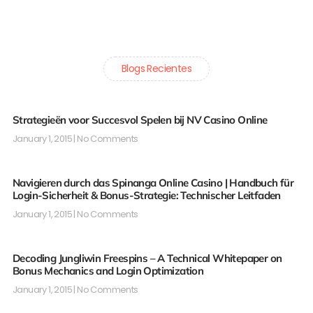
Blogs Recientes
Strategieën voor Succesvol Spelen bij NV Casino Online
January 1, 2015
No Comments
Navigieren durch das Spinanga Online Casino | Handbuch für
Login-Sicherheit & Bonus-Strategie: Technischer Leitfaden
January 1, 2015
No Comments
Decoding Jungliwin Freespins – A Technical Whitepaper on
Bonus Mechanics and Login Optimization
January 1, 2015
No Comments