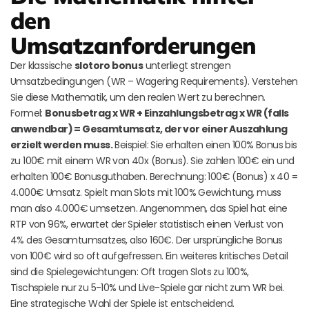
den
Umsatzanforderungen
Der klassische
slotoro bonus
unterliegt strengen
Umsatzbedingungen (WR – Wagering Requirements). Verstehen
Sie diese Mathematik, um den realen Wert zu berechnen.
Formel:
Bonusbetrag x WR + Einzahlungsbetrag x WR (falls
anwendbar) = Gesamtumsatz, der vor einer Auszahlung
erzielt werden muss.
Beispiel: Sie erhalten einen 100% Bonus bis
zu 100€ mit einem WR von 40x (Bonus). Sie zahlen 100€ ein und
erhalten 100€ Bonusguthaben. Berechnung: 100€ (Bonus) x 40 =
4.000€ Umsatz. Spielt man Slots mit 100% Gewichtung, muss
man also 4.000€ umsetzen. Angenommen, das Spiel hat eine
RTP von 96%, erwartet der Spieler statistisch einen Verlust von
4% des Gesamtumsatzes, also 160€. Der ursprüngliche Bonus
von 100€ wird so oft aufgefressen. Ein weiteres kritisches Detail
sind die Spielegewichtungen: Oft tragen Slots zu 100%,
Tischspiele nur zu 5-10% und Live-Spiele gar nicht zum WR bei.
Eine strategische Wahl der Spiele ist entscheidend.