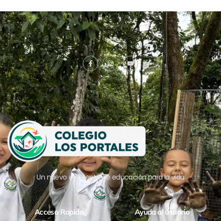
F
I
Y
a
n
o
c
s
u
e
t
t
b
a
u
o
g
b
o
r
e
k
a
-
m
f
Un nuevo concepto de educación para la vida
Acceso Rapido
Ayuda al usuario