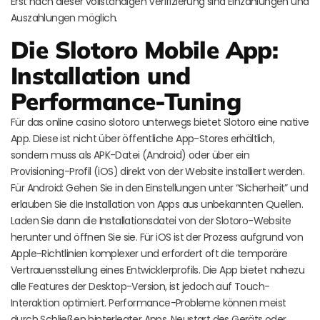
Erst nach dieser vollständigen Verifizierung sind Einzahlungen und
Auszahlungen möglich.
Die Slotoro Mobile App:
Installation und
Performance-Tuning
Für das online casino slotoro unterwegs bietet Slotoro eine native
App. Diese ist nicht über öffentliche App-Stores erhältlich,
sondern muss als APK-Datei (Android) oder über ein
Provisioning-Profil (iOS) direkt von der Website installiert werden.
Für Android: Gehen Sie in den Einstellungen unter “Sicherheit” und
erlauben Sie die Installation von Apps aus unbekannten Quellen.
Laden Sie dann die Installationsdatei von der Slotoro-Website
herunter und öffnen Sie sie. Für iOS ist der Prozess aufgrund von
Apple-Richtlinien komplexer und erfordert oft die temporäre
Vertrauensstellung eines Entwicklerprofils. Die App bietet nahezu
alle Features der Desktop-Version, ist jedoch auf Touch-
Interaktion optimiert. Performance-Probleme können meist
durch Schließen hinterlegter Apps, Neustart des Geräts oder