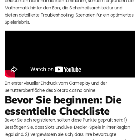
beleuchten nicht nur die Kernfunktionen, sondern ergründen die
Mathematik hinter den Boni, die Sicherheitsarchitektur und
bieten detaillierte Troubleshooting-Szenarien für ein optimiertes
Spielerlebnis.
Ein erster visueller Eindruck vom Gameplay und der
Benutzeroberfläche des Slotoro casino online.
Bevor Sie beginnen: Die
essentielle Checkliste
Bevor Sie sich registrieren, sollten diese Punkte geprüft sein: 1)
Bestätigen Sie, dass Slots und Live-Dealer-Spiele in Ihrer Region
legal sind. 2) Vergewissern Sie sich, dass Ihre bevorzugte