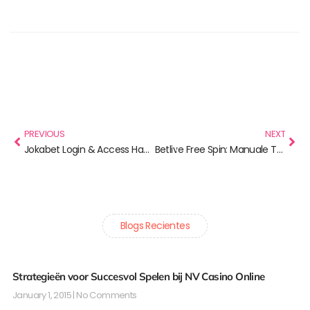
Prev
Nex
PREVIOUS
NEXT
Jokabet Login & Access Handbook: Troubleshooting the Mobile App
Betlive Free Spin: Manuale Tecnico per Calcoli, Sicurezza e Troubleshooting Esteso
Blogs Recientes
Strategieën voor Succesvol Spelen bij NV Casino Online
January 1, 2015
No Comments