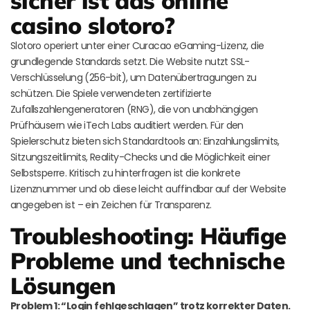
sicher ist das online
casino slotoro?
Slotoro operiert unter einer Curacao eGaming-Lizenz, die
grundlegende Standards setzt. Die Website nutzt SSL-
Verschlüsselung (256-bit), um Datenübertragungen zu
schützen. Die Spiele verwendeten zertifizierte
Zufallszahlengeneratoren (RNG), die von unabhängigen
Prüfhäusern wie iTech Labs auditiert werden. Für den
Spielerschutz bieten sich Standardtools an: Einzahlungslimits,
Sitzungszeitlimits, Reality-Checks und die Möglichkeit einer
Selbstsperre. Kritisch zu hinterfragen ist die konkrete
Lizenznummer und ob diese leicht auffindbar auf der Website
angegeben ist – ein Zeichen für Transparenz.
Troubleshooting: Häufige
Probleme und technische
Lösungen
Problem 1: “Login fehlgeschlagen” trotz korrekter Daten.