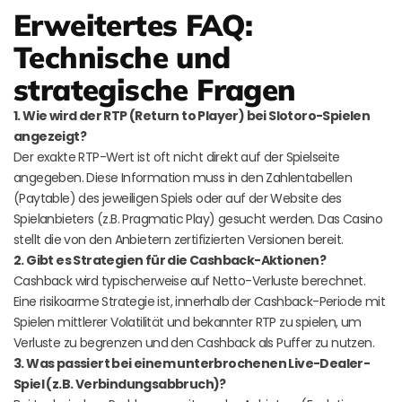
Erweitertes FAQ:
Technische und
strategische Fragen
1. Wie wird der RTP (Return to Player) bei Slotoro-Spielen
angezeigt?
Der exakte RTP-Wert ist oft nicht direkt auf der Spielseite
angegeben. Diese Information muss in den Zahlentabellen
(Paytable) des jeweiligen Spiels oder auf der Website des
Spielanbieters (z.B. Pragmatic Play) gesucht werden. Das Casino
stellt die von den Anbietern zertifizierten Versionen bereit.
2. Gibt es Strategien für die Cashback-Aktionen?
Cashback wird typischerweise auf Netto-Verluste berechnet.
Eine risikoarme Strategie ist, innerhalb der Cashback-Periode mit
Spielen mittlerer Volatilität und bekannter RTP zu spielen, um
Verluste zu begrenzen und den Cashback als Puffer zu nutzen.
3. Was passiert bei einem unterbrochenen Live-Dealer-
Spiel (z.B. Verbindungsabbruch)?