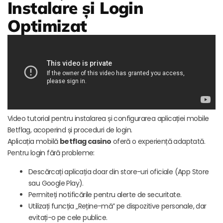
Instalare și Login
Optimizat
Video tutorial pentru instalarea și configurarea aplicației mobile
Betflag, acoperind și proceduri de login.
Aplicația mobilă
betflag casino
oferă o experiență adaptată.
Pentru login fără probleme:
Descărcați aplicația doar din store-uri oficiale (App Store
sau Google Play).
Permiteți notificările pentru alerte de securitate.
Utilizați funcția „Reține-mă” pe dispozitive personale, dar
evitați-o pe cele publice.