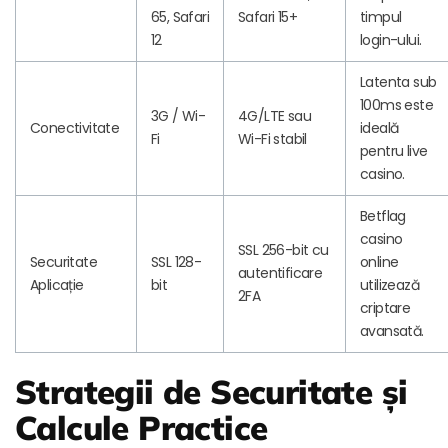
65, Safari
Safari 15+
timpul
12
login-ului.
Latenta sub
100ms este
3G / Wi-
4G/LTE sau
Conectivitate
ideală
Fi
Wi-Fi stabil
pentru live
casino.
Betflag
casino
SSL 256-bit cu
Securitate
SSL 128-
online
autentificare
Aplicație
bit
utilizează
2FA
criptare
avansată.
Strategii de Securitate și
Calcule Practice