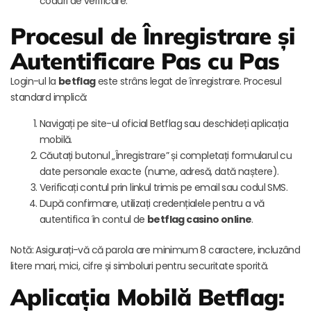
coduri de verificare.
Procesul de Înregistrare și
Autentificare Pas cu Pas
Login-ul la
betflag
este strâns legat de înregistrare. Procesul
standard implică:
Navigați pe site-ul oficial Betflag sau deschideți aplicația
mobilă.
Căutați butonul „Înregistrare” și completați formularul cu
date personale exacte (nume, adresă, dată naștere).
Verificați contul prin linkul trimis pe email sau codul SMS.
După confirmare, utilizați credențialele pentru a vă
autentifica în contul de
betflag casino online
.
Notă: Asigurați-vă că parola are minimum 8 caractere, incluzând
litere mari, mici, cifre și simboluri pentru securitate sporită.
Aplicația Mobilă Betflag: