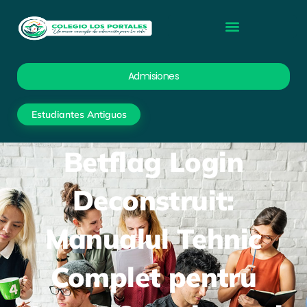
Skip
to
content
Admisiones
Estudiantes Antiguos
Betflag Login
Deconstruit:
Manualul Tehnic
Complet pentru