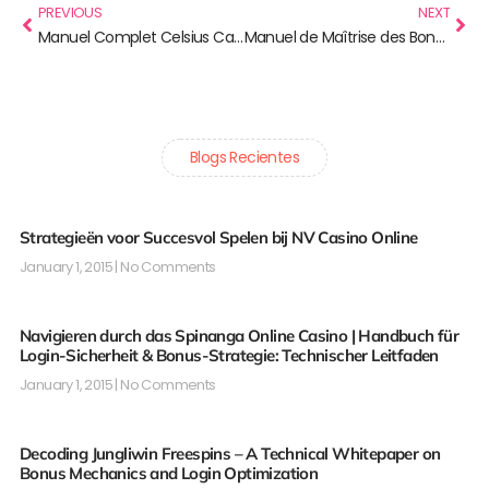
PREVIOUS
NEXT
Manuel Complet Celsius Casino : Analyse Technique des Codes Promo, de la Sécurité et du Dépannage Connexion
Manuel de Maîtrise des Bonus Shuffle Casino : Analyse Mathématique et Dépannage Avancé
Blogs Recientes
Strategieën voor Succesvol Spelen bij NV Casino Online
January 1, 2015
No Comments
Navigieren durch das Spinanga Online Casino | Handbuch für
Login-Sicherheit & Bonus-Strategie: Technischer Leitfaden
January 1, 2015
No Comments
Decoding Jungliwin Freespins – A Technical Whitepaper on
Bonus Mechanics and Login Optimization