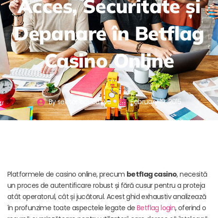
Acces, Securitate și
Depanare în Betflag
Casino Online
By
sector educativo
February 19, 2015
Platformele de casino online, precum
betflag casino
, necesită
un proces de autentificare robust și fără cusur pentru a proteja
atât operatorul, cât și jucătorul. Acest ghid exhaustiv analizează
în profunzime toate aspectele legate de
Betflag login
, oferind o