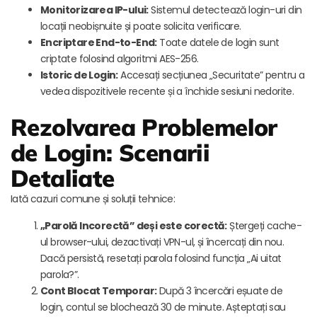
Monitorizarea IP-ului:
Sistemul detectează login-uri din
locații neobișnuite și poate solicita verificare.
Encriptare End-to-End:
Toate datele de login sunt
criptate folosind algoritmi AES-256.
Istoric de Login:
Accesați secțiunea „Securitate” pentru a
vedea dispozitivele recente și a închide sesiuni nedorite.
Rezolvarea Problemelor
de Login: Scenarii
Detaliate
Iată cazuri comune și soluții tehnice:
„Parolă Incorectă” deși este corectă:
Ștergeți cache-
ul browser-ului, dezactivați VPN-ul, și încercați din nou.
Dacă persistă, resetați parola folosind funcția „Ai uitat
parola?”.
Cont Blocat Temporar:
După 3 încercări eșuate de
login, contul se blochează 30 de minute. Așteptați sau