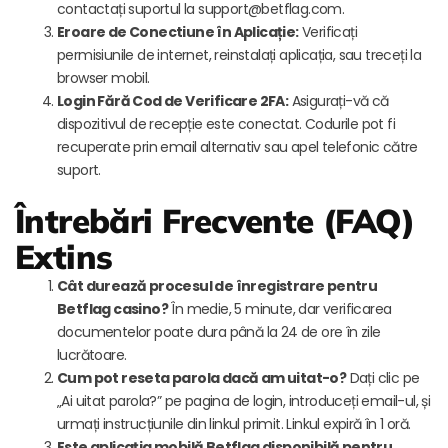
contactați suportul la support@betflag.com.
Eroare de Conectiune în Aplicație:
Verificați
permisiunile de internet, reinstalați aplicația, sau treceți la
browser mobil.
Login Fără Cod de Verificare 2FA:
Asigurați-vă că
dispozitivul de recepție este conectat. Codurile pot fi
recuperate prin email alternativ sau apel telefonic către
suport.
Întrebări Frecvente (FAQ)
Extins
Cât durează procesul de înregistrare pentru
Betflag casino?
În medie, 5 minute, dar verificarea
documentelor poate dura până la 24 de ore în zile
lucrătoare.
Cum pot reseta parola dacă am uitat-o?
Dați clic pe
„Ai uitat parola?” pe pagina de login, introduceți email-ul, și
urmați instrucțiunile din linkul primit. Linkul expiră în 1 oră.
Este aplicația mobilă Betflag disponibilă pentru