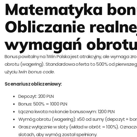
Matematyka bon
Obliczanie realne
wymagań obrot
Bonus powitalny na 1Win Polska jest atrakcyjny, ale wymaga z
obrotu (wagering). Standardowa oferta to 500% od pierwszego
użyciu
1win bonus code
.
Scenariusz obliczeniowy:
Depozyt: 200 PLN
Bonus: 500% = 1000 PLN
Łączna kwota na koncie bonusowym: 1200 PLN
Wymóg obrotu (wagering): x50 od sumy (depozyt + bonu
Grasz wyłącznie w sloty (wkład w obrót = 100%). Oznacza
slotach, aby wymóg został spełniony.