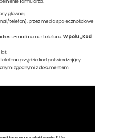
pełnienie formularza.
rony głównej.
-mail/telefon), przez media społecznościowe
 adres e-mail i numer telefonu.
W polu „Kod
lat.
r telefonu przyjdzie kod potwierdzający.
to” danymi zgodnymi z dokumentem
acji bonusu na platformie 1Win.