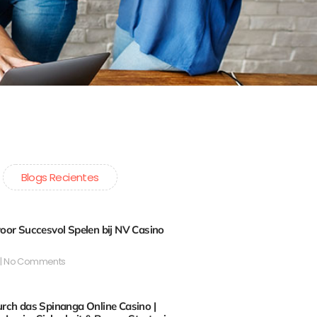
Blogs Recientes
voor Succesvol Spelen bij NV Casino
5
No Comments
urch das Spinanga Online Casino |