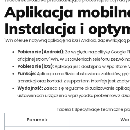
Aplikacja mobiln
Instalacja i opty
1Win oferuje natywną aplikację na iOS i Android, zapewniającą pe
Pobieranie (Android):
Ze względu na politykę Google Pl
oficjalnej strony 1Win. W ustawieniach telefonu zezwól na 
Pobieranie (iOS):
Aplikacja jest dostępna w App Store. Wy
Funkcje:
Aplikacja umożliwia obstawianie zakładów, grę 
transakcji oraz kontakt z supportem. Interfejs jest zop
Wydajność:
Zaleca się regularne aktualizowanie aplikac
ustawieniach urządzenia w przypadku problemów z dzia
Tabela 1: Specyfikacje techniczne pl
Parametr
War