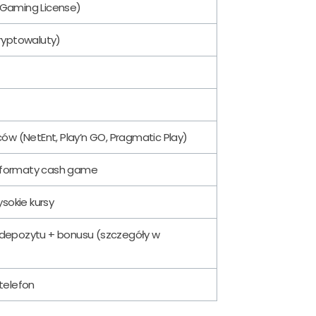
Gaming License)
kryptowaluty)
ów (NetEnt, Play’n GO, Pragmatic Play)
, formaty cash game
sokie kursy
depozytu + bonusu (szczegóły w
 telefon