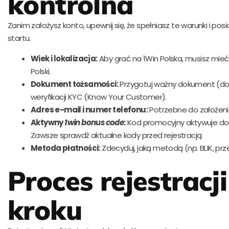
kontrolna
Zanim założysz konto, upewnij się, że spełniasz te warunki i p
startu.
Wiek i lokalizacja:
Aby grać na 1Win Polska, musisz mieć
Polski.
Dokument tożsamości:
Przygotuj ważny dokument (do
weryfikacji KYC (Know Your Customer).
Adres e-mail i numer telefonu:
Potrzebne do założenia
Aktywny
1win bonus code
:
Kod promocyjny aktywuje dod
Zawsze sprawdź aktualne kody przed rejestracją.
Metoda płatności:
Zdecyduj, jaką metodą (np. BLIK, prze
Proces rejestracj
kroku