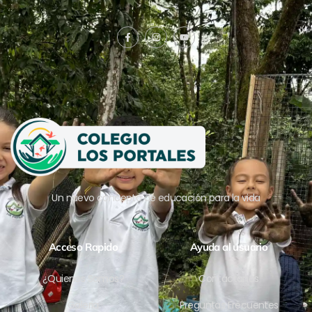
F
I
Y
a
n
o
c
s
u
e
t
t
b
a
u
o
g
b
o
r
e
k
a
-
m
f
Un nuevo concepto de educación para la vida
Acceso Rapido
Ayuda al usuario
¿Quienes Somos?
Contáctanos
Galeria
Preguntas Frecuentes