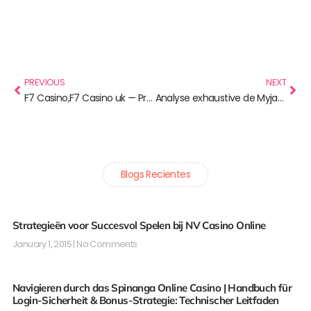
Prev
Nex
PREVIOUS
NEXT
F7 Casino,F7 Casino uk — Practical Checklist for Safer UK Play
Analyse exhaustive de Myjackpot casino : Guide pratique du dépannage login aux stratégies de bonus
Blogs Recientes
Strategieën voor Succesvol Spelen bij NV Casino Online
January 1, 2015
No Comments
Navigieren durch das Spinanga Online Casino | Handbuch für
Login-Sicherheit & Bonus-Strategie: Technischer Leitfaden