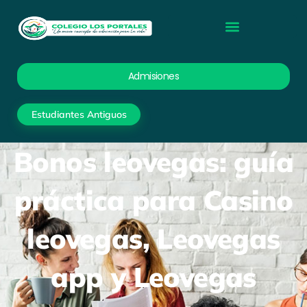
Skip
to
content
Admisiones
Estudiantes Antiguos
Bonos leovegas: guía
práctica para Casino
leovegas, Leovegas
app y Leovegas