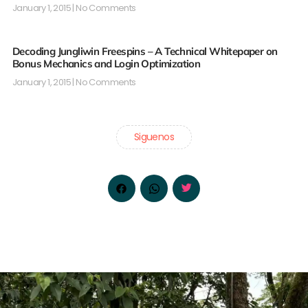
January 1, 2015
No Comments
Decoding Jungliwin Freespins – A Technical Whitepaper on
Bonus Mechanics and Login Optimization
January 1, 2015
No Comments
Siguenos