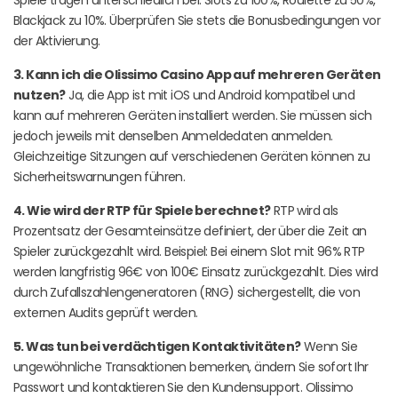
Spiele tragen unterschiedlich bei: Slots zu 100%, Roulette zu 50%,
Blackjack zu 10%. Überprüfen Sie stets die Bonusbedingungen vor
der Aktivierung.
3. Kann ich die Olissimo Casino App auf mehreren Geräten
nutzen?
Ja, die App ist mit iOS und Android kompatibel und
kann auf mehreren Geräten installiert werden. Sie müssen sich
jedoch jeweils mit denselben Anmeldedaten anmelden.
Gleichzeitige Sitzungen auf verschiedenen Geräten können zu
Sicherheitswarnungen führen.
4. Wie wird der RTP für Spiele berechnet?
RTP wird als
Prozentsatz der Gesamteinsätze definiert, der über die Zeit an
Spieler zurückgezahlt wird. Beispiel: Bei einem Slot mit 96% RTP
werden langfristig 96€ von 100€ Einsatz zurückgezahlt. Dies wird
durch Zufallszahlengeneratoren (RNG) sichergestellt, die von
externen Audits geprüft werden.
5. Was tun bei verdächtigen Kontaktivitäten?
Wenn Sie
ungewöhnliche Transaktionen bemerken, ändern Sie sofort Ihr
Passwort und kontaktieren Sie den Kundensupport. Olissimo