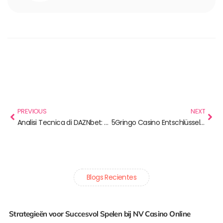
Prev
Nex
PREVIOUS
NEXT
Analisi Tecnica di DAZNbet: Manuale Definitivo per Login, Casinò e Troubleshooting – Whitepaper Esaustivo
5Gringo Casino Entschlüsselt: Das Komplette Handbuch für Mathematik, Sicherheit und Problembehandlung – Eine Technische Deep Dive
Blogs Recientes
Strategieën voor Succesvol Spelen bij NV Casino Online