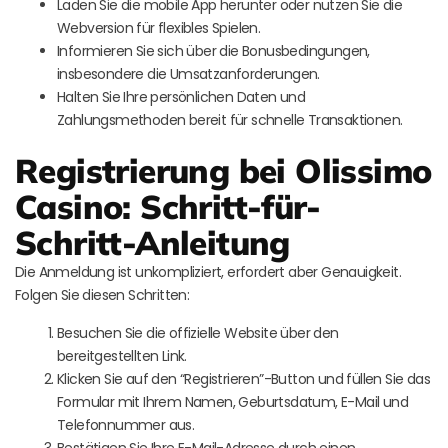
Laden Sie die mobile App herunter oder nutzen Sie die
Webversion für flexibles Spielen.
Informieren Sie sich über die Bonusbedingungen,
insbesondere die Umsatzanforderungen.
Halten Sie Ihre persönlichen Daten und
Zahlungsmethoden bereit für schnelle Transaktionen.
Registrierung bei Olissimo
Casino: Schritt-für-
Schritt-Anleitung
Die Anmeldung ist unkompliziert, erfordert aber Genauigkeit.
Folgen Sie diesen Schritten:
Besuchen Sie die offizielle Website über den
bereitgestellten Link.
Klicken Sie auf den “Registrieren”-Button und füllen Sie das
Formular mit Ihrem Namen, Geburtsdatum, E-Mail und
Telefonnummer aus.