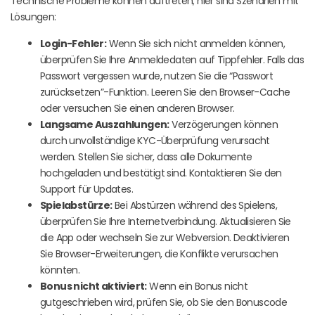
Technische Probleme können auftreten; hier sind Szenarien mit
Lösungen:
Login-Fehler:
Wenn Sie sich nicht anmelden können,
überprüfen Sie Ihre Anmeldedaten auf Tippfehler. Falls das
Passwort vergessen wurde, nutzen Sie die “Passwort
zurücksetzen”-Funktion. Leeren Sie den Browser-Cache
oder versuchen Sie einen anderen Browser.
Langsame Auszahlungen:
Verzögerungen können
durch unvollständige KYC-Überprüfung verursacht
werden. Stellen Sie sicher, dass alle Dokumente
hochgeladen und bestätigt sind. Kontaktieren Sie den
Support für Updates.
Spielabstürze:
Bei Abstürzen während des Spielens,
überprüfen Sie Ihre Internetverbindung. Aktualisieren Sie
die App oder wechseln Sie zur Webversion. Deaktivieren
Sie Browser-Erweiterungen, die Konflikte verursachen
könnten.
Bonus nicht aktiviert:
Wenn ein Bonus nicht
gutgeschrieben wird, prüfen Sie, ob Sie den Bonuscode