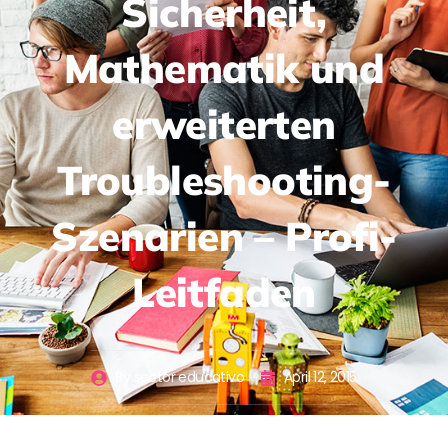
Sicherheit,
Mathematik und
erweiterten
Troubleshooting-
Szenarien – Profi-
Leitfaden
By
sector educativo
April 12, 2015