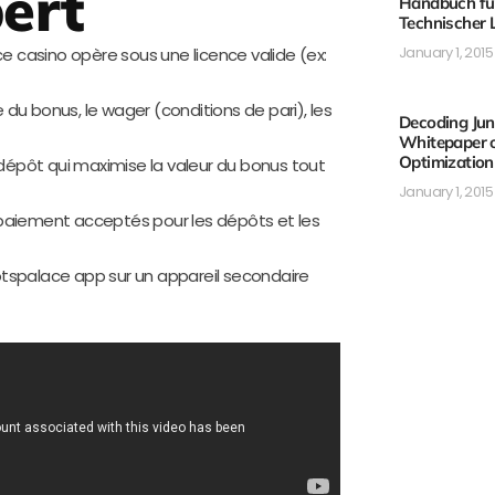
pert
Handbuch für
Technischer 
January 1, 201
e casino opère sous une licence valide (ex:
 du bonus, le wager (conditions de pari), les
Decoding Jun
Whitepaper 
Optimization
épôt qui maximise la valeur du bonus tout
January 1, 201
paiement acceptés pour les dépôts et les
lotspalace app sur un appareil secondaire