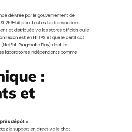
icence délivrée par le gouvernement de
SL 256-bit pour toutes les transactions.
 et distribuée via les stores officiels ou le
connexion est en HTTPS et que le certificat
s (NetEnt, Pragmatic Play) dont les
 des laboratoires indépendants comme
ique :
ts et
près dépôt. »
tez le support en direct via le chat