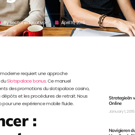
By
sector educativo
April 16, 2015
e moderne requiert une approche
s du
Slotspalace bonus
. Ce manuel
nts des promotions du slotspalace casino,
s dépôts et les procédures de retrait. Nous
Strategieën 
 pour une expérience mobile fluide.
Online
January 1, 201
cer :
Navigieren d