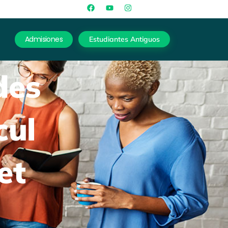
F
Y
I
a
o
n
c
u
s
e
t
t
b
u
a
Admisiones
Estudiantes Antiguos
o
b
g
o
e
r
k
a
m
des
cul
et