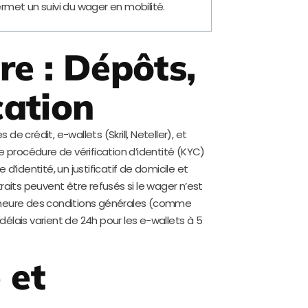
rmet un suivi du wager en mobilité.
re : Dépôts,
cation
 crédit, e-wallets (Skrill, Neteller), et
e procédure de vérification d’identité (KYC)
d’identité, un justificatif de domicile et
its peuvent être refusés si le wager n’est
mineure des conditions générales (comme
 délais varient de 24h pour les e-wallets à 5
 et