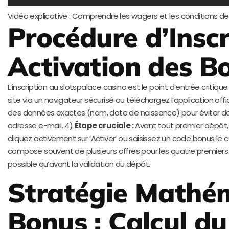
Vidéo explicative : Comprendre les wagers et les conditions de
Procédure d’Inscr
Activation des B
L’inscription au slotspalace casino est le point d’entrée critiqu
site via un navigateur sécurisé ou téléchargez l’application officie
des données exactes (nom, date de naissance) pour éviter des 
adresse e-mail. 4)
Étape cruciale :
Avant tout premier dépôt, 
cliquez activement sur ‘Activer’ ou saisissez un code bonus l
compose souvent de plusieurs offres pour les quatre premiers d
possible qu’avant la validation du dépôt.
Stratégie Mathé
Bonus : Calcul d