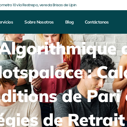
lometro 10 vía Restrepo, vereda Brisas de Upin
rvicios
Sobre Nosotros
Blog
Contáctanos
Algorithmique 
otspalace : Cal
ditions de Pari 
égies de Retrait