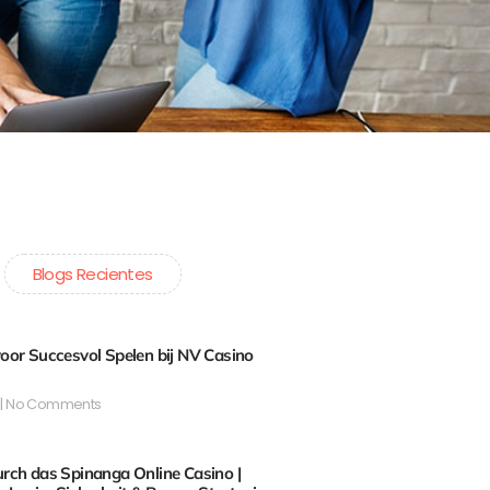
Blogs Recientes
voor Succesvol Spelen bij NV Casino
5
No Comments
urch das Spinanga Online Casino |