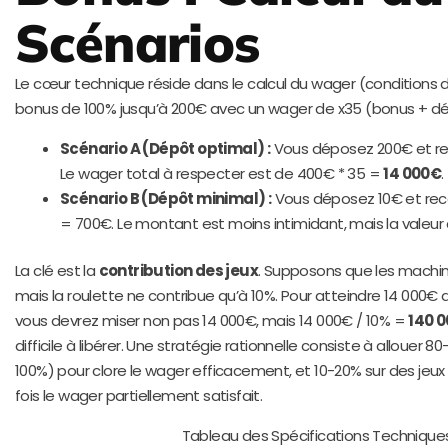
Scénarios
Le cœur technique réside dans le calcul du wager (conditions 
bonus de 100% jusqu’à 200€ avec un wager de x35 (bonus + dé
Scénario A (Dépôt optimal) :
Vous déposez 200€ et re
Le wager total à respecter est de 400€ * 35 =
14 000€
.
Scénario B (Dépôt minimal) :
Vous déposez 10€ et rec
= 700€. Le montant est moins intimidant, mais la valeur 
La clé est la
contribution des jeux
. Supposons que les machin
mais la roulette ne contribue qu’à 10%. Pour atteindre 14 000€
vous devrez miser non pas 14 000€, mais 14 000€ / 10% =
140 
difficile à libérer. Une stratégie rationnelle consiste à allouer 
100%) pour clore le wager efficacement, et 10-20% sur des jeux 
fois le wager partiellement satisfait.
Tableau des Spécifications Techniques