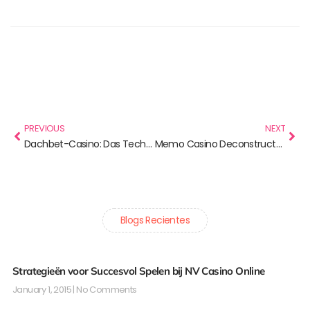
Prev
Nex
PREVIOUS
NEXT
Dachbet-Casino: Das Technische Kompendium – Von der App-Installation bis zur Bonus-Optimierung
Memo Casino Deconstructed: The Technical Whitepaper on App Architecture, Bonus Algorithms, and Security Audits
Blogs Recientes
Strategieën voor Succesvol Spelen bij NV Casino Online
January 1, 2015
No Comments