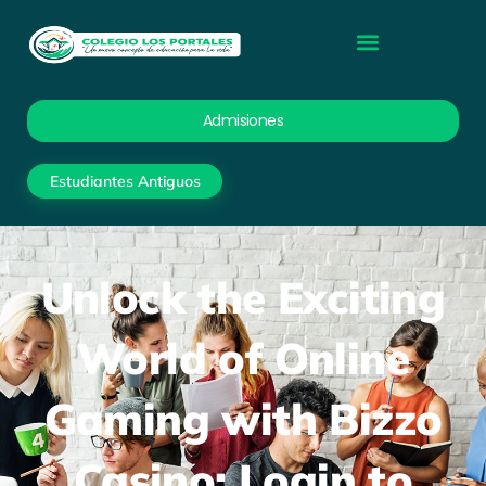
Skip
to
content
Admisiones
Estudiantes Antiguos
Unlock the Exciting
World of Online
Gaming with Bizzo
Casino: Login to