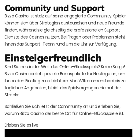
Community und Support
Bizzo Casino ist stolz auf seine engagierte Community. Spieler
können sich über Strategien austauschen und neue Freunde
finden, während sie gleichzeitig die professionellen Support-
Dienste des Casinos nutzen. Bei Fragen oder Problemen steht
Ihnen das Support-Team rund um die Uhr zur Verfügung.
Einsteigerfreundlich
Sind Sie neu in der Welt des Online-Glücksspiels? Keine Sorge!
Bizzo Casino bietet spezielle Bonuspakete für Neulinge an, um
ihnen den Einstieg zu erleichtern. Von Willkommensboni bis zu
täglichen Angeboten, bleibt das Spielvergnügen nie auf der
Strecke.
Schließen Sie sich jetzt der Community an und erleben Sie,
warum Bizzo Casino der beste Ort für Online-Glücksspiele ist.
Erleben Sie es live: