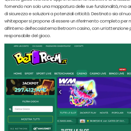
fornendo non solo una mappatura delle sue funzionalità, ma anch
di sicurezza e soluzioni a potenziali criticità. Destinato sia al
whitepaper si propone di essere un riferimento completo per na
all’interno dell’ecosistema Betroom casino, con un’attenzione p
responsabile del gioco.