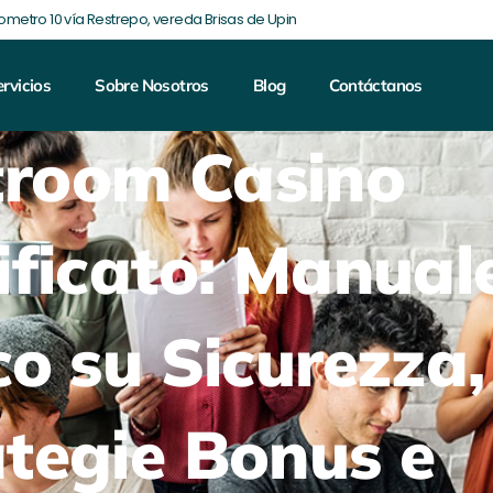
lometro 10 vía Restrepo, vereda Brisas de Upin
rvicios
Sobre Nosotros
Blog
Contáctanos
troom Casino
ficato: Manual
co su Sicurezza,
ategie Bonus e