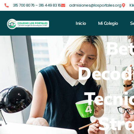
Skip
315 700 8076 – 316 449 83 16
admisiones@losportales.org
Ki
to
content
Inicio
Mi Colegio
Se
Be
Decodi
Tecni
Str