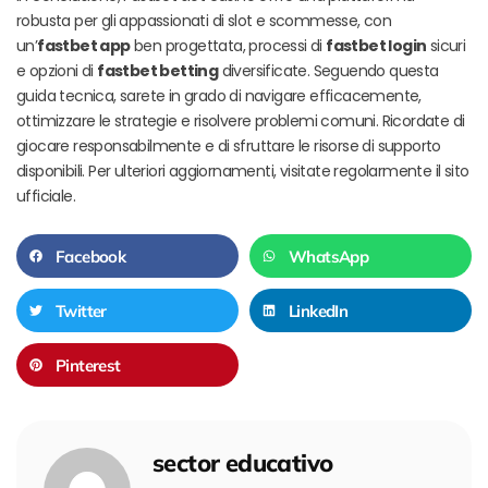
robusta per gli appassionati di slot e scommesse, con
un’
fastbet app
ben progettata, processi di
fastbet login
sicuri
e opzioni di
fastbet betting
diversificate. Seguendo questa
guida tecnica, sarete in grado di navigare efficacemente,
ottimizzare le strategie e risolvere problemi comuni. Ricordate di
giocare responsabilmente e di sfruttare le risorse di supporto
disponibili. Per ulteriori aggiornamenti, visitate regolarmente il sito
ufficiale.
Facebook
WhatsApp
Twitter
LinkedIn
Pinterest
sector educativo