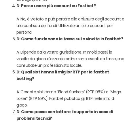
D: Posso usare più account su Fastbet?
A: No, è vietato e può portare alla chiusura degli account e
alla confisca dei fondi. Utilizzate un solo account per
persona.
D: Come funzionano le tasse sulle vincite in Fastbet?
A: Dipende dalla vostra giurisdizione. In molti paesi, le
vincite da gioco d’azzardo online sono esenti da tasse, ma
consultate un professionista locale.
D: Quali slot hanno il miglior RTP per le
fastbet
betting
?
A: Cercate slot come “Blood Suckers” (RTP 98%) o “Mega
Joker” (RTP 99%). Fastbet pubblica gli RTP nelle info di
gioco.
D: Come posso contattare il supporto in caso di
problemi tecnici?