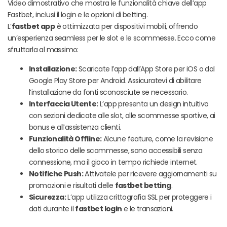
Video dimostrativo che mostra le funzionalità chiave dell’app
Fastbet, inclusi il login e le opzioni di betting.
L’
fastbet app
è ottimizzata per dispositivi mobili, offrendo
un’esperienza seamless per le slot e le scommesse. Ecco come
sfruttarla al massimo:
Installazione:
Scaricate l’app dall’App Store per iOS o dal
Google Play Store per Android. Assicuratevi di abilitare
l’installazione da fonti sconosciute se necessario.
Interfaccia Utente:
L’app presenta un design intuitivo
con sezioni dedicate alle slot, alle scommesse sportive, ai
bonus e all’assistenza clienti.
Funzionalità Offline:
Alcune feature, come la revisione
dello storico delle scommesse, sono accessibili senza
connessione, ma il gioco in tempo richiede internet.
Notifiche Push:
Attivatele per ricevere aggiornamenti su
promozioni e risultati delle
fastbet betting
.
Sicurezza:
L’app utilizza crittografia SSL per proteggere i
dati durante il
fastbet login
e le transazioni.