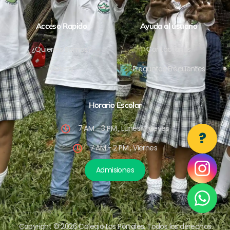
Acceso Rapido
Ayuda al usuario
¿Quienes Somos?
Contáctanos
Galeria
Preguntas Frecuentes
Horario Escolar
7 AM - 3 PM , Lunes - jueves
?
7 AM - 2 PM , Viernes
Admisiones
Copyright © 2026 Colegio Los Portales. Todos los derechos