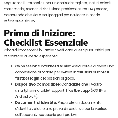
Seguiremo il Protocollo L per un’analisi dettagliata, inclusi calcoli
matematici, scenari di risoluzione problemi e una FAQ estesa,
garantendo che siate equipaggiati per navigare in modo
efficiente e sicuro.
Prima di Iniziare:
Checklist Essenziale
Prima di immergervi in Fastbet, verificate questi punti critici per
ottimizzare la vostra esperienza:
Connessione Internet Stabile:
Assicuratevi di avere una
connessione affidabile per evitare interruzioni durante il
fastbet login
o le sessioni di gioco.
Dispositivo Compatibile:
Controllate che il vostro
smartphone o tablet supporti l’
fastbet app
(iOS 11+ o
Android 5.0+).
Documenti di Identità:
Preparate un documento
d’identità valido e una prova di residenza per la verifica
dell’account, necessaria per i prelievi.