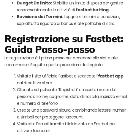
Budget Definito:
Stabilite un limite di spesa per gestire
responsabilmente le attività di
fastbet betting
.
Revisione dei Termini:
Leggete i termini e condizioni,
soprattutto riguardo ai bonus e alle politiche di ritiro.
Registrazione su Fastbet:
Guida Passo-passo
La registrazione è il primo passo per accedere alle slot e alle
scommesse. Seguite questa procedura dettagliata:
Visitate il sito ufficiale Fastbet o scaricate l’
fastbet app
dal rispettivo store.
Cliccate sul pulsante “Registrati” e inserite i vostri dati
personali: nome, cognome, data di nascita, indirizzo email
e numero di telefono.
Create una password sicura, combinando lettere, numeri
e simboli per proteggere l’account.
Verificate l’email tramite il link inviato da Fastbet per
attivare l’account.