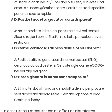
A: Usate la chat live 24/7 nell’app o sul sito, o inviate una
email a support@fastbetit.com. Fornite dettagli specifici
per una risposta rapida.
D: Fastbet accetta giocatori da tutti i paesi?
A: No, controllate la lista dei paesi restrittivi nei termini.
Alcune regioni come Stati Uniti o Italia potrebbero avere
restrizioni.
D: Come verifico la fairness delle slot su Fastbet?
A: Fastbet utilizza generatori di numeri casuali (RNG)
certificati da audit esterni. Cercate sigle come eCOGRA
nei dettagli del gioco.
D: Posso giocare in demo senza deposito?
A: Sì, molte slot offrono una modalità demo per provare
senza rischiare denaro reale. Cercate l’opzione “Gioca
Gratis” nel lobby.
In conclusione, Fastbet slot casino offre una piattaforma