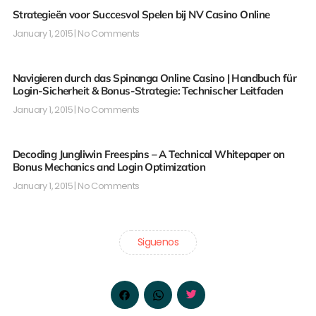
Strategieën voor Succesvol Spelen bij NV Casino Online
January 1, 2015
No Comments
Navigieren durch das Spinanga Online Casino | Handbuch für
Login-Sicherheit & Bonus-Strategie: Technischer Leitfaden
January 1, 2015
No Comments
Decoding Jungliwin Freespins – A Technical Whitepaper on
Bonus Mechanics and Login Optimization
January 1, 2015
No Comments
Siguenos