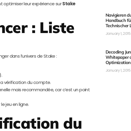
nt optimiser leur expérience sur
Stake
Navigieren d
Handbuch für
er : Liste
Technischer 
January 1, 201
Decoding Jun
er dans l’univers de Stake :
Whitepaper 
Optimization
January 1, 201
).
la vérification du compte.
nelle mais recommandée, car c’est un point
 jeu en ligne.
ification du