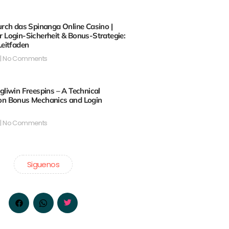
urch das Spinanga Online Casino |
 Login-Sicherheit & Bonus-Strategie:
Leitfaden
5
No Comments
gliwin Freespins – A Technical
on Bonus Mechanics and Login
5
No Comments
Siguenos