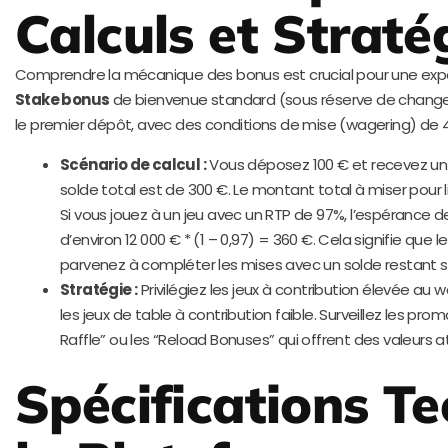
Calculs et Straté
Comprendre la mécanique des bonus est crucial pour une expé
Stake bonus
de bienvenue standard (sous réserve de changem
le premier dépôt, avec des conditions de mise (wagering) de 4
Scénario de calcul :
Vous déposez 100 € et recevez un 
solde total est de 300 €. Le montant total à miser pour li
Si vous jouez à un jeu avec un RTP de 97%, l’espérance 
d’environ 12 000 € * (1 – 0,97) = 360 €. Cela signifie que
parvenez à compléter les mises avec un solde restant sig
Stratégie :
Privilégiez les jeux à contribution élevée au
les jeux de table à contribution faible. Surveillez les
Raffle” ou les “Reload Bonuses” qui offrent des valeurs a
Spécifications T