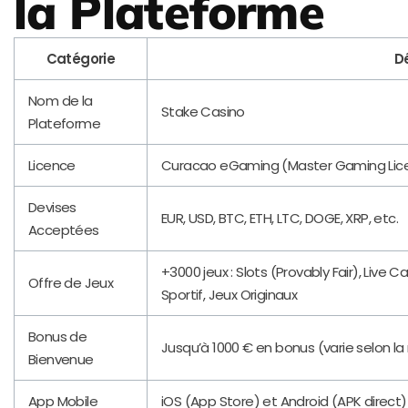
la Plateforme
Catégorie
Dé
Nom de la
Stake Casino
Plateforme
Licence
Curacao eGaming (Master Gaming Lic
Devises
EUR, USD, BTC, ETH, LTC, DOGE, XRP, etc.
Acceptées
+3000 jeux : Slots (Provably Fair), Live 
Offre de Jeux
Sportif, Jeux Originaux
Bonus de
Jusqu’à 1000 € en bonus (varie selon la
Bienvenue
App Mobile
iOS (App Store) et Android (APK direct)