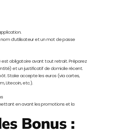
application.
un nom d’utilisateur et un mot de passe
) est obligatoire avant tout retrait. Préparez
ité) et un justificatif de domicile récent.
pôt. Stake accepte les euros (via cartes,
 Litecoin, etc.).
 mettant en avant les promotions et la
es Bonus :