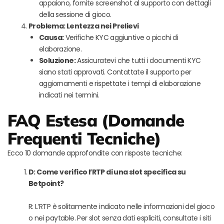
appaiono, fornite screenshot al supporto con dettagli
della sessione di gioco.
Problema: Lentezza nei Prelievi
Causa:
Verifiche KYC aggiuntive o picchi di
elaborazione.
Soluzione:
Assicuratevi che tutti i documenti KYC
siano stati approvati. Contattate il supporto per
aggiornamenti e rispettate i tempi di elaborazione
indicati nei termini.
FAQ Estesa (Domande
Frequenti Tecniche)
Ecco 10 domande approfondite con risposte tecniche:
D: Come verifico l’RTP di una slot specifica su
Betpoint?
R: L’RTP è solitamente indicato nelle informazioni del gioco
o nei paytable. Per slot senza dati espliciti, consultate i siti