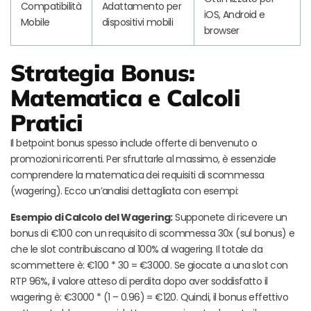
Compatibilità
Adattamento per
iOS, Android e
Mobile
dispositivi mobili
browser
Strategia Bonus:
Matematica e Calcoli
Pratici
Il betpoint bonus spesso include offerte di benvenuto o
promozioni ricorrenti. Per sfruttarle al massimo, è essenziale
comprendere la matematica dei requisiti di scommessa
(wagering). Ecco un’analisi dettagliata con esempi:
Esempio di Calcolo del Wagering:
Supponete di ricevere un
bonus di €100 con un requisito di scommessa 30x (sul bonus) e
che le slot contribuiscano al 100% al wagering. Il totale da
scommettere è: €100 * 30 = €3000. Se giocate a una slot con
RTP 96%, il valore atteso di perdita dopo aver soddisfatto il
wagering è: €3000 * (1 – 0.96) = €120. Quindi, il bonus effettivo