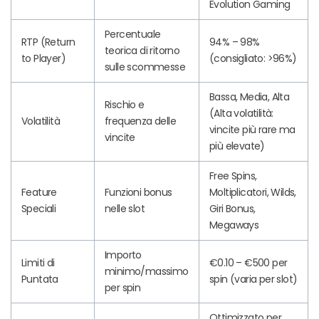
Evolution Gaming
Percentuale
RTP (Return
94% – 98%
teorica di ritorno
to Player)
(consigliato: >96%)
sulle scommesse
Bassa, Media, Alta
Rischio e
(Alta volatilità:
Volatilità
frequenza delle
vincite più rare ma
vincite
più elevate)
Free Spins,
Feature
Funzioni bonus
Moltiplicatori, Wilds,
Speciali
nelle slot
Giri Bonus,
Megaways
Importo
Limiti di
€0.10 – €500 per
minimo/massimo
Puntata
spin (varia per slot)
per spin
Ottimizzato per