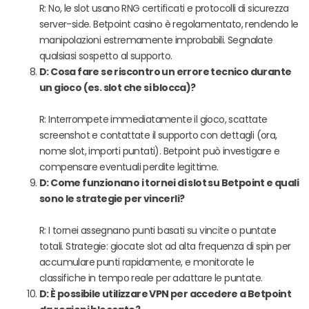
R: No, le slot usano RNG certificati e protocolli di sicurezza
server-side. Betpoint casino è regolamentato, rendendo le
manipolazioni estremamente improbabili. Segnalate
qualsiasi sospetto al supporto.
D: Cosa fare se riscontro un errore tecnico durante
un gioco (es. slot che si blocca)?
R: Interrompete immediatamente il gioco, scattate
screenshot e contattate il supporto con dettagli (ora,
nome slot, importi puntati). Betpoint può investigare e
compensare eventuali perdite legittime.
D: Come funzionano i tornei di slot su Betpoint e quali
sono le strategie per vincerli?
R: I tornei assegnano punti basati su vincite o puntate
totali. Strategie: giocate slot ad alta frequenza di spin per
accumulare punti rapidamente, e monitorate le
classifiche in tempo reale per adattare le puntate.
D: È possibile utilizzare VPN per accedere a Betpoint