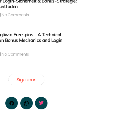
 Login-Sicherheit & Bonus-Strategie:
Leitfaden
5
No Comments
gliwin Freespins – A Technical
on Bonus Mechanics and Login
5
No Comments
Siguenos