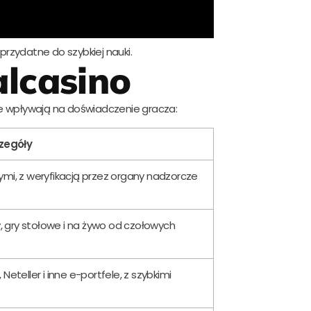
przydatne do szybkiej nauki.
alcasino
e wpływają na doświadczenie gracza:
zegóły
mi, z weryfikacją przez organy nadzorcze
, gry stołowe i na żywo od czołowych
 Neteller i inne e-portfele, z szybkimi