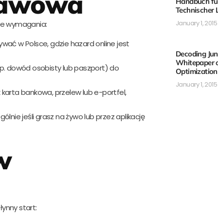
tawowa
Handbuch für
Technischer 
January 1, 201
 te wymagania:
bywać w Polsce, gdzie hazard online jest
Decoding Jun
Whitepaper 
. dowód osobisty lub paszport) do
Optimization
January 1, 201
 karta bankowa, przelew lub e-portfel,
ólnie jeśli grasz na żywo lub przez aplikację
 w
łynny start: