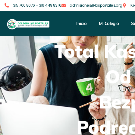
Skip
315 700 8076 – 316 449 83 16
admisiones@losportales.org
Ki
to
content
Inicio
Mi Colegio
Se
Total Ka
Od
Bez
Podręc