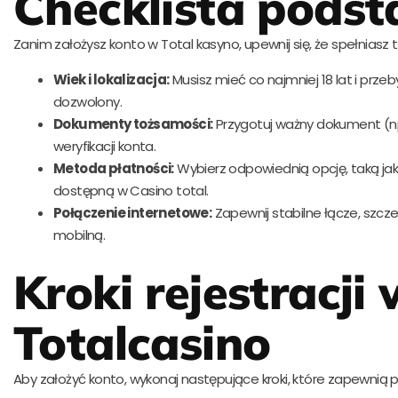
Checklista pods
Zanim założysz konto w Total kasyno, upewnij się, że spełniasz
Wiek i lokalizacja:
Musisz mieć co najmniej 18 lat i prze
dozwolony.
Dokumenty tożsamości:
Przygotuj ważny dokument (np
weryfikacji konta.
Metoda płatności:
Wybierz odpowiednią opcję, taką jak
dostępną w Casino total.
Połączenie internetowe:
Zapewnij stabilne łącze, szczeg
mobilną.
Kroki rejestracji
Totalcasino
Aby założyć konto, wykonaj następujące kroki, które zapewnią p