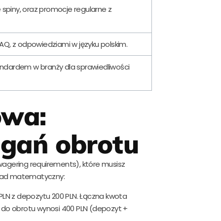
 spiny, oraz promocje regularne z
FAQ, z odpowiedziami w języku polskim.
tandardem w branży dla sprawiedliwości
owa:
gań obrotu
wagering requirements), które musisz
kład matematyczny:
PLN z depozytu 200 PLN. Łączna kwota
o do obrotu wynosi 400 PLN (depozyt +