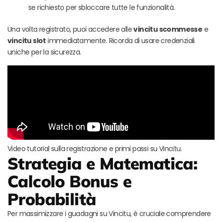
se richiesto per sbloccare tutte le funzionalità.
Una volta registrato, puoi accedere alle
vincitu scommesse
e
vincitu slot
immediatamente. Ricorda di usare credenziali
uniche per la sicurezza.
Video tutorial sulla registrazione e primi passi su Vincitu.
Strategia e Matematica:
Calcolo Bonus e
Probabilità
Per massimizzare i guadagni su Vincitu, è cruciale comprendere