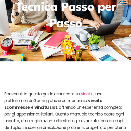
Tecnica Passo per
Passo
By
sector educativo
June 3, 2015
Benvenuti in questa guida esauriente su
Vincitu
, una
piattaforma di iGaming che si concentra su
vincitu
scommesse
e
vincitu slot
, offrendo un’esperienza completa
per gli appassionati italiani. Questo manuale tecnico copre ogni
aspetto, dalla registrazione alle strategie avanzate, con esempi
dettagliati e scenari di risoluzione problemi, progettato per utenti