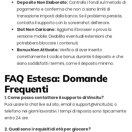
Deposito Non Elaborato:
Controlla i fondi sul metodo di
pagamento e conferma che non ci siano limiti di
transazione imposti dalla banca. Se il problema persiste,
contatta il supporto con lo screenshot dell’errore.
Slot Non Caricano:
Aggiorna il browser o prova la
versione mobile. Disabilita eventuali estensioni che
potrebbero bloccare i contenuti.
Bonus Non Attivato:
Verifica di aver inserito
correttamente il codice bonus durante il deposito e che
siano soddisfatti i termini, come il deposito minimo.
FAQ Estesa: Domande
Frequenti
1. Come posso contattare il supporto di Vincitu?
Puoi usare la chat live sul sito, email a support@vincitu.biz, o
telefono nei giorni lavorativi. I tempi di risposta sono tipicamente
entro 24 ore.
2. Quali sono i requisiti di età per giocare?