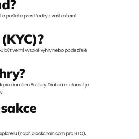
ad?
í a pošlete prostředky z vaší externí
 (KYC)?
u být velmi vysoké výhry nebo podezřelé
 hry?
ock pro doménu Betfury. Druhou možností je
y.
nsakce
xploreru (např. blockchain.com pro BTC).