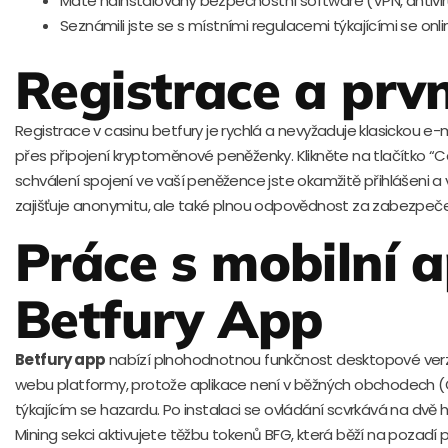
Máte nainstalovaný bezpečnostní software (VPN, antivir
Seznámili jste se s místními regulacemi týkajícími se onl
Registrace a prv
Registrace v casinu betfury je rychlá a nevyžaduje klasickou e-
přes připojení kryptoměnové peněženky. Klikněte na tlačítko “C
schválení spojení ve vaší peněžence jste okamžitě přihlášeni a
zajišťuje anonymitu, ale také plnou odpovědnost za zabezpeče
Práce s mobilní a
Betfury App
Betfury app
nabízí plnohodnotnou funkčnost desktopové verze. 
webu platformy, protože aplikace není v běžných obchodech (G
týkajícím se hazardu. Po instalaci se ovládání scvrkává na dvě hl
Mining sekci aktivujete těžbu tokenů BFG, která běží na pozadí př