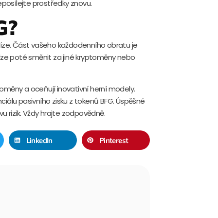
eposílejte prostředky znovu.
G?
níze. Část vašeho každodenního obratu je
 lze poté směnit za jiné kryptoměny nebo
ptoměny a oceňují inovativní herní modely.
ciálu pasivního zisku z tokenů BFG. Úspěšné
u rizik. Vždy hrajte zodpovědně.
LinkedIn
Pinterest