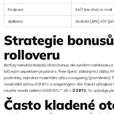
Podpora
24/7 live chat, e-mail
Aplikace
Android (APK), iOS (př
Strategie bonusů
rolloveru
Betfury nenabízí klasický vítací bonus, ale systém cashbacku a
Klíčovým aspektem je práce s “Free Spins” získanými z těžby. Př
podmínky, zejména maximální výhru a wagering (proměnění). Pří
maximální výhrou 0.01 BTC a wageringem 40x. Pokud vyhrajete 0
musíte vsadit celkem 0.005 BTC * 40 =
0.2 BTC
. To vyžaduje pe
Často kladené o