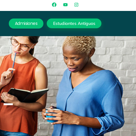
F
Y
I
a
o
n
c
u
s
e
t
t
b
u
a
Admisiones
Estudiantes Antiguos
o
b
g
o
e
r
k
a
m
 –