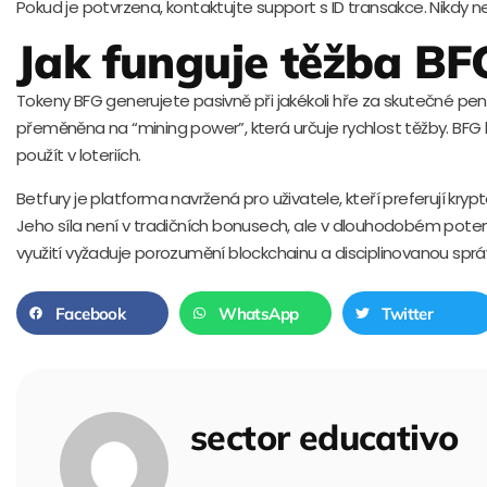
Pokud je potvrzena, kontaktujte support s ID transakce. Nikdy n
Jak funguje těžba BF
Tokeny BFG generujete pasivně při jakékoli hře za skutečné pe
přeměněna na “mining power”, která určuje rychlost těžby. BFG
použít v loteriích.
Betfury je platforma navržená pro uživatele, kteří preferují kry
Jeho síla není v tradičních bonusech, ale v dlouhodobém poten
využití vyžaduje porozumění blockchainu a disciplinovanou správ
Facebook
WhatsApp
Twitter
sector educativo