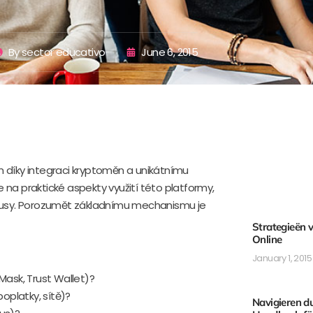
By
sector educativo
June 6, 2015
in díky integraci kryptoměn a unikátnímu
na praktické aspekty využití této platformy,
onusy. Porozumět základnímu mechanismu je
Strategieën 
Online
January 1, 201
ask, Trust Wallet)?
platky, sítě)?
Navigieren d