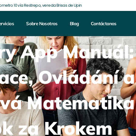
lometro 10 vía Restrepo, vereda Brisas de Upin
rvicios
Sobre Nosotros
Blog
Contáctanos
ry App Manuál:
lace, Ovládání a
vá Matematika
ok za Krokem