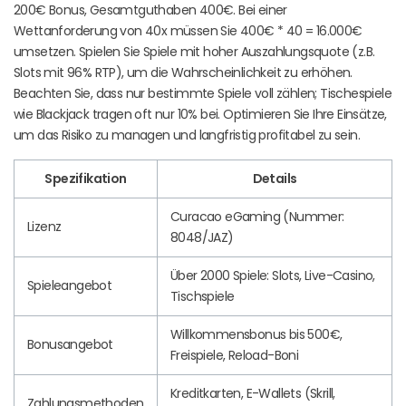
200€ Bonus, Gesamtguthaben 400€. Bei einer
Wettanforderung von 40x müssen Sie 400€ * 40 = 16.000€
umsetzen. Spielen Sie Spiele mit hoher Auszahlungsquote (z.B.
Slots mit 96% RTP), um die Wahrscheinlichkeit zu erhöhen.
Beachten Sie, dass nur bestimmte Spiele voll zählen; Tischespiele
wie Blackjack tragen oft nur 10% bei. Optimieren Sie Ihre Einsätze,
um das Risiko zu managen und langfristig profitabel zu sein.
Spezifikation
Details
Curacao eGaming (Nummer:
Lizenz
8048/JAZ)
Über 2000 Spiele: Slots, Live-Casino,
Spieleangebot
Tischspiele
Willkommensbonus bis 500€,
Bonusangebot
Freispiele, Reload-Boni
Kreditkarten, E-Wallets (Skrill,
Zahlungsmethoden