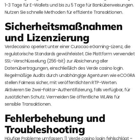
1-3 Tage für E-Wallets und bis zu 5 Tage für Banküberweisungen.
Nutzen Sie schnelle Methoden für effiziente Transaktionen.
Sicherheitsmaßnahmen
und Lizenzierung
Verdecasino operiert unter einer Curacao eGaming-Lizenz, die
regulatorische Standards gewährleistet. Die Plattform verwendet
SSL-Verschlüsselung (256-bit) zur Absicherung aller
Datenübertragungen, einschließlich des Verde casino login.
Regelmäßige Audits durch unabhängige Agenturen wie eCOGRA
stellen Fairness sicher, mit veröffentlichten RTP-Werten.
Aktivieren Sie Zwei-Faktor-Authentifizierung, falls verfügbar, für
zusätzlichen Schutz. Vermeiden Sie öffentliche WLANs für
sensible Transaktionen.
Fehlerbehebung und
Troubleshooting
Häufige Probleme umfassen: 1) Verde casino login fehlschlägt –