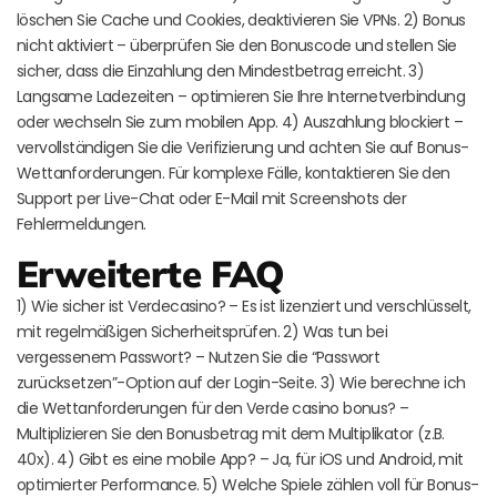
löschen Sie Cache und Cookies, deaktivieren Sie VPNs. 2) Bonus
nicht aktiviert – überprüfen Sie den Bonuscode und stellen Sie
sicher, dass die Einzahlung den Mindestbetrag erreicht. 3)
Langsame Ladezeiten – optimieren Sie Ihre Internetverbindung
oder wechseln Sie zum mobilen App. 4) Auszahlung blockiert –
vervollständigen Sie die Verifizierung und achten Sie auf Bonus-
Wettanforderungen. Für komplexe Fälle, kontaktieren Sie den
Support per Live-Chat oder E-Mail mit Screenshots der
Fehlermeldungen.
Erweiterte FAQ
1) Wie sicher ist Verdecasino? – Es ist lizenziert und verschlüsselt,
mit regelmäßigen Sicherheitsprüfen. 2) Was tun bei
vergessenem Passwort? – Nutzen Sie die “Passwort
zurücksetzen”-Option auf der Login-Seite. 3) Wie berechne ich
die Wettanforderungen für den Verde casino bonus? –
Multiplizieren Sie den Bonusbetrag mit dem Multiplikator (z.B.
40x). 4) Gibt es eine mobile App? – Ja, für iOS und Android, mit
optimierter Performance. 5) Welche Spiele zählen voll für Bonus-