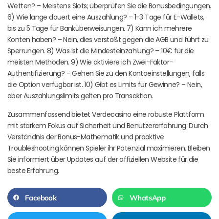
Wetten? – Meistens Slots; überprüfen Sie die Bonusbedingungen.
6) Wie lange dauert eine Auszahlung? – 1-3 Tage für E-Wallets,
bis zu 5 Tage für Banküberweisungen. 7) Kann ich mehrere
Konten haben? – Nein, dies verstößt gegen die AGB und führt zu
Sperrungen. 8) Was ist die Mindesteinzahlung? – 10€ für die
meisten Methoden. 9) Wie aktiviere ich Zwei-Faktor-
Authentifizierung? – Gehen Sie zu den Kontoeinstellungen, falls
die Option verfügbar ist. 10) Gibt es Limits für Gewinne? – Nein,
aber Auszahlungslimits gelten pro Transaktion.
Zusammenfassend bietet Verdecasino eine robuste Plattform
mit starkem Fokus auf Sicherheit und Benutzererfahrung. Durch
Verständnis der Bonus-Mathematik und proaktive
Troubleshooting können Spieler ihr Potenzial maximieren. Bleiben
Sie informiert über Updates auf der offiziellen Website für die
beste Erfahrung.
Facebook
WhatsApp