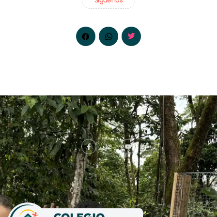
Siguenos
F
I
Y
a
n
o
c
s
u
e
t
t
b
a
u
o
g
b
o
r
e
k
a
-
m
f