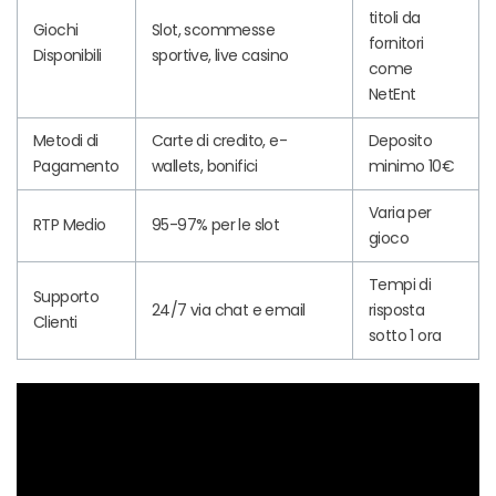
titoli da
Giochi
Slot, scommesse
fornitori
Disponibili
sportive, live casino
come
NetEnt
Metodi di
Carte di credito, e-
Deposito
Pagamento
wallets, bonifici
minimo 10€
Varia per
RTP Medio
95-97% per le slot
gioco
Tempi di
Supporto
24/7 via chat e email
risposta
Clienti
sotto 1 ora