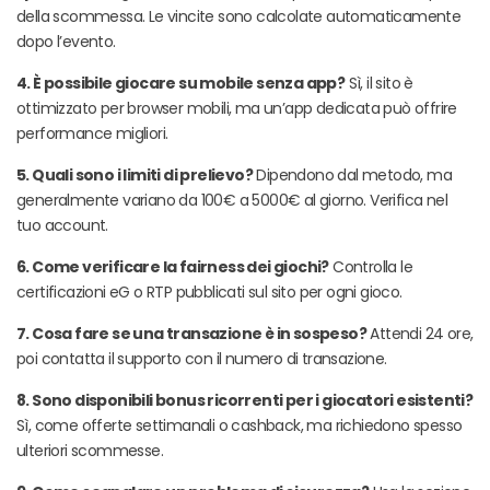
della scommessa. Le vincite sono calcolate automaticamente
dopo l’evento.
4. È possibile giocare su mobile senza app?
Sì, il sito è
ottimizzato per browser mobili, ma un’app dedicata può offrire
performance migliori.
5. Quali sono i limiti di prelievo?
Dipendono dal metodo, ma
generalmente variano da 100€ a 5000€ al giorno. Verifica nel
tuo account.
6. Come verificare la fairness dei giochi?
Controlla le
certificazioni eG o RTP pubblicati sul sito per ogni gioco.
7. Cosa fare se una transazione è in sospeso?
Attendi 24 ore,
poi contatta il supporto con il numero di transazione.
8. Sono disponibili bonus ricorrenti per i giocatori esistenti?
Sì, come offerte settimanali o cashback, ma richiedono spesso
ulteriori scommesse.