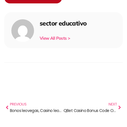
sector educativo
View All Posts >
Prev
Nex
PREVIOUS
NEXT
Bonos leovegas, Casino leovegas: Guía práctica de Leovegas, Leovegas app, Leovegas apuestas, Leovegas bonus, Leovegas casino, Leovegas casino online, Leovegas login y Leovegas online casino
QBet Casino Bonus Code Ontcijferen – Wiskundige Strategieën en Veiligheidscontrole: De Ultieme Handleiding