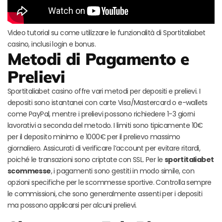
Video tutorial su come utilizzare le funzionalità di Sportitaliabet
casino, inclusi login e bonus.
Metodi di Pagamento e
Prelievi
Sportitaliabet casino offre vari metodi per depositi e prelievi. I
depositi sono istantanei con carte Visa/Mastercard o e-wallets
come PayPal, mentre i prelievi possono richiedere 1-3 giorni
lavorativi a seconda del metodo. I limiti sono tipicamente 10€
per il deposito minimo e 1000€ per il prelievo massimo
giornaliero. Assicurati di verificare l’account per evitare ritardi,
poiché le transazioni sono criptate con SSL. Per le
sportitaliabet
scommesse
, i pagamenti sono gestiti in modo simile, con
opzioni specifiche per le scommesse sportive. Controlla sempre
le commissioni, che sono generalmente assenti per i depositi
ma possono applicarsi per alcuni prelievi.