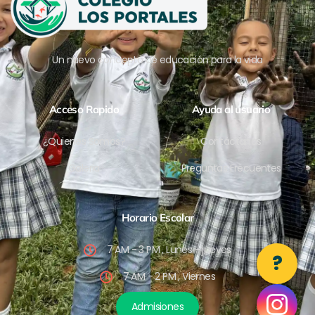
Un nuevo concepto de educación para la vida
Acceso Rapido
Ayuda al usuario
¿Quienes Somos?
Contáctanos
Galeria
Preguntas Frecuentes
Horario Escolar
7 AM - 3 PM , Lunes - jueves
?
7 AM - 2 PM , Viernes
Admisiones