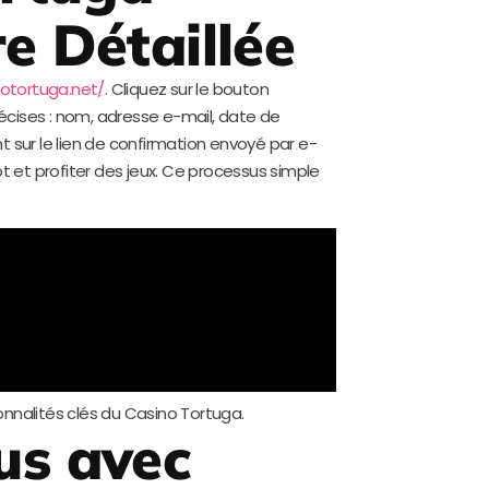
e Détaillée
notortuga.net/
. Cliquez sur le bouton
récises : nom, adresse e-mail, date de
t sur le lien de confirmation envoyé par e-
ôt et profiter des jeux. Ce processus simple
ionnalités clés du Casino Tortuga.
us avec