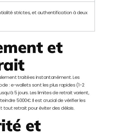
ialité strictes, et authentification à deux
ement et
rait
alement traitées instantanément. Les
de : e-wallets sont les plus rapides (1-2
qu’à 5 jours. Les limites de retrait varient,
re 5000€. Il est crucial de vérifier les
tout retrait pour éviter des délais.
ité et