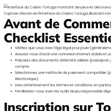
Capture d’écran de l’interface du Casino Tortuga, illustrant son 
Avant de Commen
Checklist Essentie
Vérifiez que vous avez l’âge légal pour jouer (généralemen
Assurez-vous d’avoir une connexion Internet stable et un
Préparez des documents d’identité valides (passeport, p
compte.
Sélectionnez une méthode de paiement compatible (p. ex
électronique).
Lisez attentivement les termes et conditions, en particuli
Familiarisez-vous avec les outils de jeu responsable disp
Inscription sur T