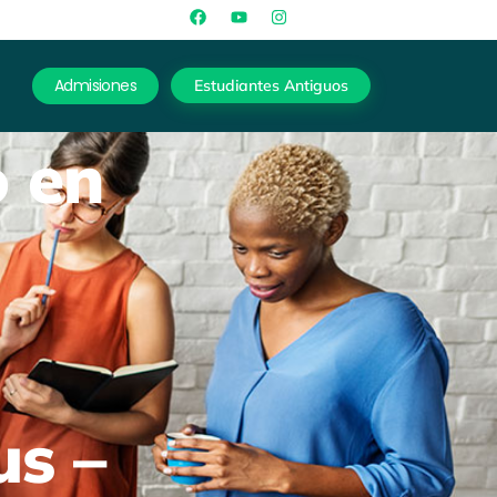
F
Y
I
a
o
n
c
u
s
e
t
t
b
u
a
Admisiones
Estudiantes Antiguos
o
b
g
o
e
r
k
a
m
o en
s –