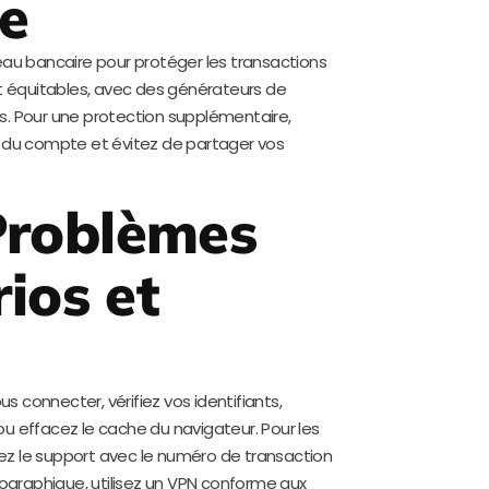
e
iveau bancaire pour protéger les transactions
nt équitables, avec des générateurs de
s. Pour une protection supplémentaire,
s du compte et évitez de partager vos
Problèmes
ios et
s connecter, vérifiez vos identifiants,
 ou effacez le cache du navigateur. Pour les
ez le support avec le numéro de transaction
 géographique, utilisez un VPN conforme aux