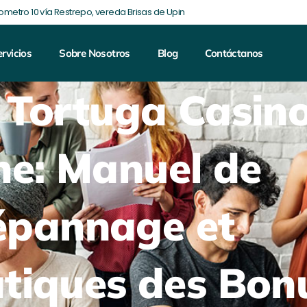
lometro 10 vía Restrepo, vereda Brisas de Upin
rvicios
Sobre Nosotros
Blog
Contáctanos
r Tortuga Casin
ne: Manuel de
épannage et
iques des Bonu