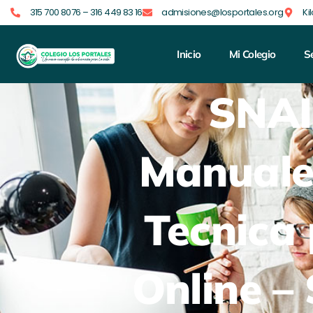
Skip
315 700 8076 – 316 449 83 16
admisiones@losportales.org
Ki
to
content
Inicio
Mi Colegio
Se
SNAI
Manuale
Tecnica
Online – 