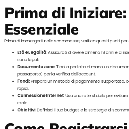
Prima di Iniziare:
Essenziale
Prima di immergerti nelle scommesse, verifica questi punti per 
Età e Legalità
: Assicurati di avere almeno 18 anni e di 
sono legali.
Documentazione
: Tieni a portata di mano un documento
passaporto) per la verifica dell’account.
Fondi
: Prepara un metodo di pagamento supportato, com
rapidi.
Connessione Internet
: Usa una rete stabile per evita
reale.
Obiettivi
: Definisci il tuo budget e le strategie di scomm
Come Registrarsi