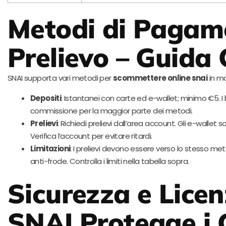
Metodi di Pagam
Prelievo – Guida
SNAI supporta vari metodi per
scommettere online snai
in mo
Depositi
: Istantanei con carte ed e-wallet; minimo €5. I 
commissione per la maggior parte dei metodi.
Prelievi
: Richiedi prelievi dall’area account. Gli e-wallet so
Verifica l’account per evitare ritardi.
Limitazioni
: I prelievi devono essere verso lo stesso m
anti-frode. Controlla i limiti nella tabella sopra.
Sicurezza e Lice
SNAI Protegge i 