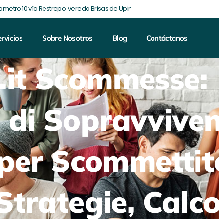
lometro 10 vía Restrepo, vereda Brisas de Upin
rvicios
Sobre Nosotros
Blog
Contáctanos
.it Scommesse:
 di Sopravvive
 per Scommettit
Strategie, Calco