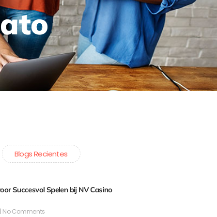
iato
Blogs Recientes
voor Succesvol Spelen bij NV Casino
5
No Comments