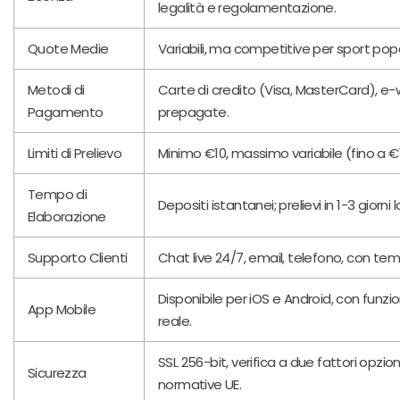
legalità e regolamentazione.
Quote Medie
Variabili, ma competitive per sport popol
Metodi di
Carte di credito (Visa, MasterCard), e-wal
Pagamento
prepagate.
Limiti di Prelievo
Minimo €10, massimo variabile (fino a €1
Tempo di
Depositi istantanei; prelievi in 1-3 giorni
Elaborazione
Supporto Clienti
Chat live 24/7, email, telefono, con temp
Disponibile per iOS e Android, con funz
App Mobile
reale.
SSL 256-bit, verifica a due fattori opzion
Sicurezza
normative UE.