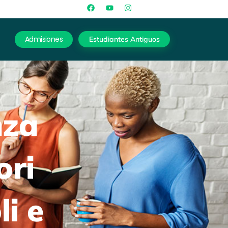
F
Y
I
a
o
n
c
u
s
e
t
t
b
u
a
Admisiones
Estudiantes Antiguos
o
b
g
o
e
r
k
a
m
nza
ori
li e