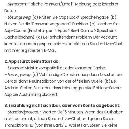
–
Symptom:
“Falsche Passwort/Email”-Meldung trotz korrekter
Daten.
–
Lösungsweg:
(a) Prüfen Sie Caps Lock/ Spracheingabe. (b)
Nutzen Sie die “Passwort vergessen”-Funktion. (c) Löschen Sie
App-Cache (Einstellungen > Apps > Beef Casino > Speicher >
Cache löschen). (d) Bei anhaltendem Problem: Der Account
könnte temporär gesperrt sein – kontaktieren Sie den Live-Chat
mit Ihrer registrierten E-Mail.
2. App stürzt beim Start ab:
–
Ursache:
Meist Inkompatibilität oder korrupter Cache.
–
Lösungsweg:
(a) Vollständige Deinstallation, dann Neustart des
Geräts, dann Neuinstallation von der offiziellen Quelle. (b) Bei
Android: Stellen Sie sicher, dass keine aggressive Battery-Saver-
App die Ausführung blockiert.
3. Einzahlung nicht sichtbar, aber vom Konto abgebucht:
–
Standardprozedur:
Warten Sie 15 Minuten. Wenn das Guthaben
nicht erscheint, öffnen Sie den Live-Chat und geben Sie die
Transaktions-ID (von Ihrer Bank/ E-Wallet) an. Lösen Sie keine