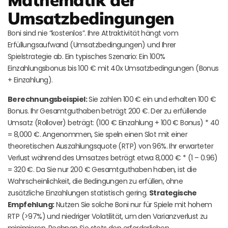
Umsatzbedingungen
Boni sind nie “kostenlos”. Ihre Attraktivität hängt vom
Erfüllungsaufwand (Umsatzbedingungen) und Ihrer
Spielstrategie ab. Ein typisches Szenario: Ein 100%
Einzahlungsbonus bis 100 € mit 40x Umsatzbedingungen (Bonus
+ Einzahlung).
Berechnungsbeispiel:
Sie zahlen 100 € ein und erhalten 100 €
Bonus. Ihr Gesamtguthaben beträgt 200 €. Der zu erfüllende
Umsatz (Rollover) beträgt: (100 € Einzahlung + 100 € Bonus) * 40
= 8,000 €. Angenommen, Sie speln einen Slot mit einer
theoretischen Auszahlungsquote (RTP) von 96%. Ihr erwarteter
Verlust während des Umsatzes beträgt etwa 8,000 € * (1 – 0.96)
= 320 €. Da Sie nur 200 € Gesamtguthaben haben, ist die
Wahrscheinlichkeit, die Bedingungen zu erfüllen, ohne
zusätzliche Einzahlungen statistisch gering.
Strategische
Empfehlung:
Nutzen Sie solche Boni nur für Spiele mit hohem
RTP (>97%) und niedriger Volatilität, um den Varianzverlust zu