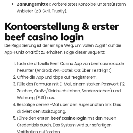
Zahlungsmittel:
Vorbereitetes Konto bei unterstütztem
Anbieter (z.B. Skrill, Trustly).
Kontoerstellung & erster
beef casino login
Die Registrierung ist der einzige Weg, um vollen Zugriff auf die
App-Funktionalität zu erhalten. Folge dieser Sequenz:
Lade die offizielle Beef Casino App von beefcasino.co.de
herunter (Android: APK-Datei; iOS: über TestFlight).
Öffne die App und tippe auf “Registrieren”.
Fülle das Formular mit E-Mail, einem starken Passwort (12
Zeichen, Groß-/Kleinbuchstaben, Sonderzeichen) und
Währung (EUR) aus.
Bestätige deine E-Mail über den zugesandten Link. Dies
aktiviert den Basiszugang.
Führe den ersten
beef casino login
mit den neuen
Credentials durch. Das System wird zur sofortigen
Verifikation auffordern.