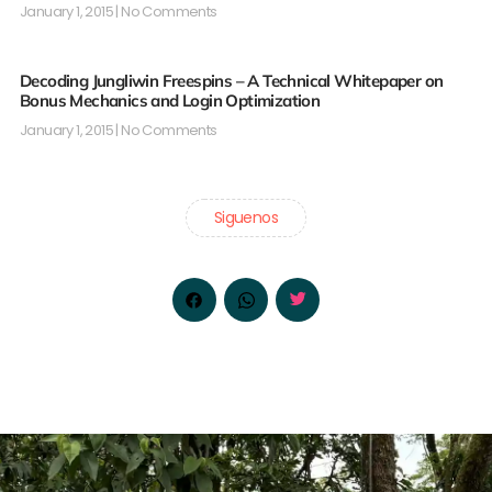
January 1, 2015
No Comments
Decoding Jungliwin Freespins – A Technical Whitepaper on
Bonus Mechanics and Login Optimization
January 1, 2015
No Comments
Siguenos