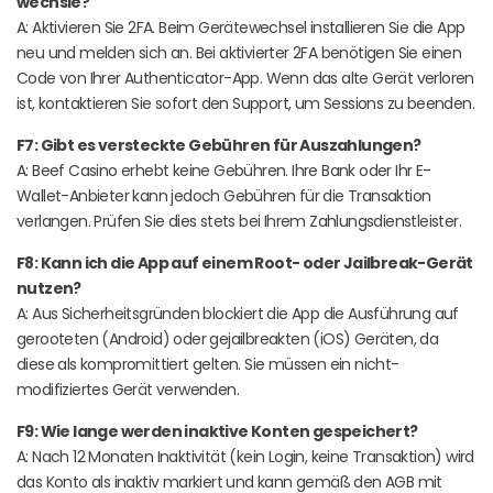
wechsle?
A: Aktivieren Sie 2FA. Beim Gerätewechsel installieren Sie die App
neu und melden sich an. Bei aktivierter 2FA benötigen Sie einen
Code von Ihrer Authenticator-App. Wenn das alte Gerät verloren
ist, kontaktieren Sie sofort den Support, um Sessions zu beenden.
F7: Gibt es versteckte Gebühren für Auszahlungen?
A: Beef Casino erhebt keine Gebühren. Ihre Bank oder Ihr E-
Wallet-Anbieter kann jedoch Gebühren für die Transaktion
verlangen. Prüfen Sie dies stets bei Ihrem Zahlungsdienstleister.
F8: Kann ich die App auf einem Root- oder Jailbreak-Gerät
nutzen?
A: Aus Sicherheitsgründen blockiert die App die Ausführung auf
gerooteten (Android) oder gejailbreakten (iOS) Geräten, da
diese als kompromittiert gelten. Sie müssen ein nicht-
modifiziertes Gerät verwenden.
F9: Wie lange werden inaktive Konten gespeichert?
A: Nach 12 Monaten Inaktivität (kein Login, keine Transaktion) wird
das Konto als inaktiv markiert und kann gemäß den AGB mit