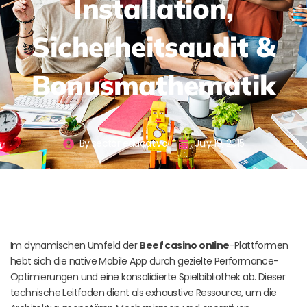
Installation,
Sicherheitsaudit &
Bonusmathematik
By
sector educativo
July 19, 2015
Im dynamischen Umfeld der
Beef casino online
-Plattformen
hebt sich die native Mobile App durch gezielte Performance-
Optimierungen und eine konsolidierte Spielbibliothek ab. Dieser
technische Leitfaden dient als exhaustive Ressource, um die