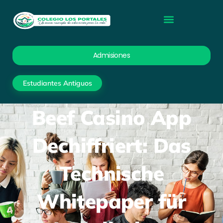
Skip
to
content
Admisiones
Estudiantes Antiguos
Beef Casino App
Dechiffriert: Das
Technische
Whitepaper für