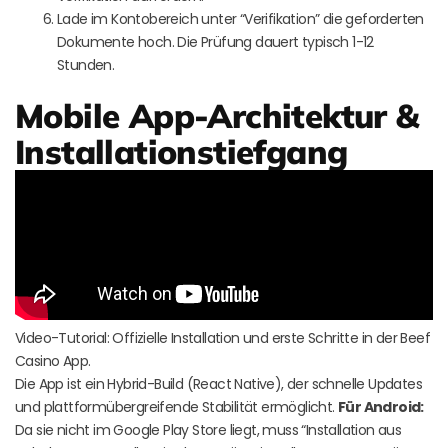
Lade im Kontobereich unter “Verifikation” die geforderten
Dokumente hoch. Die Prüfung dauert typisch 1-12
Stunden.
Mobile App-Architektur &
Installationstiefgang
Video-Tutorial: Offizielle Installation und erste Schritte in der Beef
Casino App.
Die App ist ein Hybrid-Build (React Native), der schnelle Updates
und plattformübergreifende Stabilität ermöglicht.
Für Android:
Da sie nicht im Google Play Store liegt, muss “Installation aus