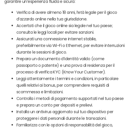
garantire un’esperienza fluida e sicura:
Verifica di avere almeno 18 anni, l’età legale per il gioco
d’azzardo online nella tua giurisdizione.
Accertati che il gioco online sia legale nel tuo paese;
consulta le leggi locali per evitare sanzioni.
Assicurati una connessione internet stabile,
preferibilmente via Wi-Fi o Ethernet, per evitare interruzioni
durante le sessioni di gioco.
Prepara un documento d’identità valido (come
passaporto o patente) e una prova di residenza per il
processo di verifica KYC (Know Your Customer).
Leggi attentamente i termini e condizioni, in particolare
quelli relativi ai bonus, per comprendere requisiti di
scommessa e limitazioni.
Controlla i metodi di pagamento supportati nel tuo paese
e prepara un conto per depositi e prelievi.
Installa un antivirus aggiornato sul tuo dispositivo per
proteggere i dati personali durante le transazioni.
Familiarizza con le opzioni di responsabilità del gioco,