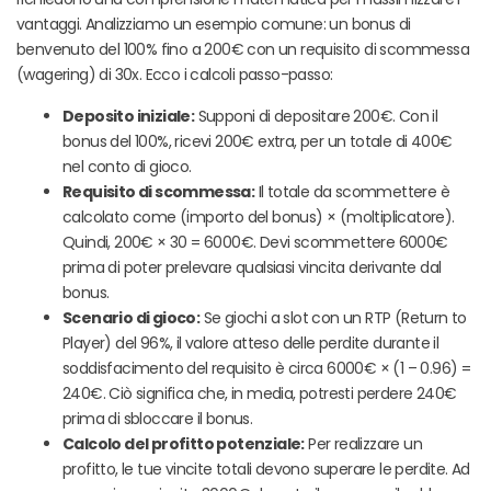
vantaggi. Analizziamo un esempio comune: un bonus di
benvenuto del 100% fino a 200€ con un requisito di scommessa
(wagering) di 30x. Ecco i calcoli passo-passo:
Deposito iniziale:
Supponi di depositare 200€. Con il
bonus del 100%, ricevi 200€ extra, per un totale di 400€
nel conto di gioco.
Requisito di scommessa:
Il totale da scommettere è
calcolato come (importo del bonus) × (moltiplicatore).
Quindi, 200€ × 30 = 6000€. Devi scommettere 6000€
prima di poter prelevare qualsiasi vincita derivante dal
bonus.
Scenario di gioco:
Se giochi a slot con un RTP (Return to
Player) del 96%, il valore atteso delle perdite durante il
soddisfacimento del requisito è circa 6000€ × (1 – 0.96) =
240€. Ciò significa che, in media, potresti perdere 240€
prima di sbloccare il bonus.
Calcolo del profitto potenziale:
Per realizzare un
profitto, le tue vincite totali devono superare le perdite. Ad