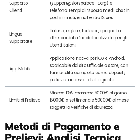
Supporto
(support@slotspalace-it.org) e
Clienti
telefono; tempi di risposta medi: chat in
pochi minuti, email entro 12 ore.
Italiano, inglese, tedesco, spagnolo e
Lingue
altre, con interfaccia localizzata per gli
Supportate
utenti italiani.
Applicazione nativa per iOS e Android,
scaricabile dal sito ufficiale o store, con
App Mobile
funzionalità complete come depositi,
prelievi e accesso a tutti i giochi.
Minimo 10€, massimo 5000€ al giorno,
Limiti di Prelievo
15000€ a settimana e 50000€ al mese,
soggetti a verifiche di sicurezza.
Metodi di Pagamento e
Prelievi: Analisi Tecnica