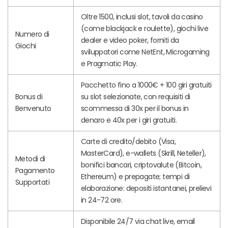
Oltre 1500, inclusi slot, tavoli da casino
(come blackjack e roulette), giochi live
Numero di
dealer e video poker, forniti da
Giochi
sviluppatori come NetEnt, Microgaming
e Pragmatic Play.
Pacchetto fino a 1000€ + 100 giri gratuiti
Bonus di
su slot selezionate, con requisiti di
Benvenuto
scommessa di 30x per il bonus in
denaro e 40x per i giri gratuiti.
Carte di credito/debito (Visa,
MasterCard), e-wallets (Skrill, Neteller),
Metodi di
bonifici bancari, criptovalute (Bitcoin,
Pagamento
Ethereum) e prepagate; tempi di
Supportati
elaborazione: depositi istantanei, prelievi
in 24-72 ore.
Disponibile 24/7 via chat live, email