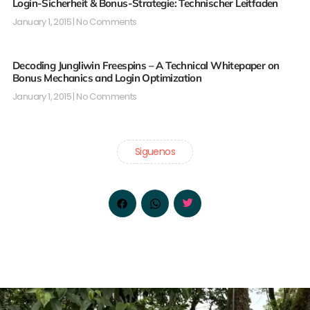
Login-Sicherheit & Bonus-Strategie: Technischer Leitfaden
January 1, 2015
No Comments
Decoding Jungliwin Freespins – A Technical Whitepaper on
Bonus Mechanics and Login Optimization
January 1, 2015
No Comments
Siguenos