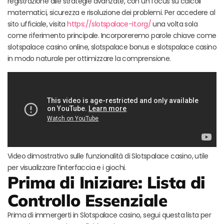
registrazione alle strategie avanzate, con un focus su calcoli
matematici, sicurezza e risoluzione dei problemi. Per accedere al
sito ufficiale, visita
https://slotspalace-it.org/
una volta sola
come riferimento principale. Incorporeremo parole chiave come
slotspalace casino online, slotspalace bonus e slotspalace casino
in modo naturale per ottimizzare la comprensione.
Video dimostrativo sulle funzionalità di Slotspalace casino, utile
per visualizzare l’interfaccia e i giochi.
Prima di Iniziare: Lista di
Controllo Essenziale
Prima di immergerti in Slotspalace casino, segui questa lista per