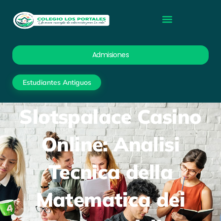
Skip
to
content
Admisiones
Estudiantes Antiguos
Slotspalace Casino
Online: Analisi
Tecnica della
Matematica dei