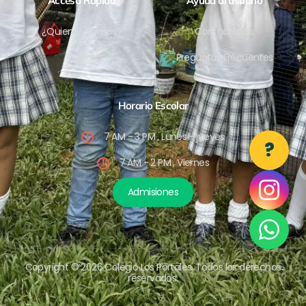
Acceso Rapido
Ayuda al usuario
¿Quienes Somos?
Contáctanos
Galeria
Preguntas Frecuentes
Horario Escolar
7 AM - 3 PM , Lunes - jueves
?
7 AM - 2 PM , Viernes
Admisiones
Copyright © 2026 Colegio Los Portales. Todos los derechos
reservados.