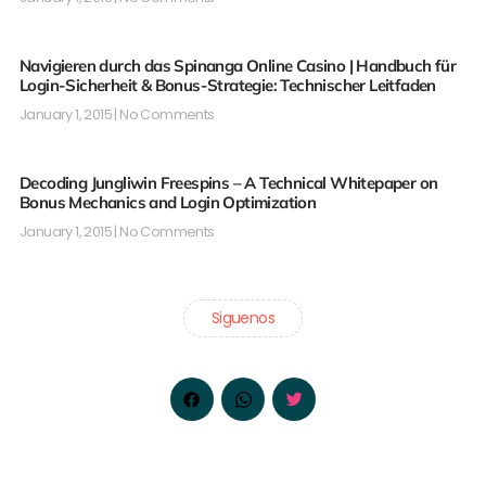
Navigieren durch das Spinanga Online Casino | Handbuch für
Login-Sicherheit & Bonus-Strategie: Technischer Leitfaden
January 1, 2015
No Comments
Decoding Jungliwin Freespins – A Technical Whitepaper on
Bonus Mechanics and Login Optimization
January 1, 2015
No Comments
Siguenos