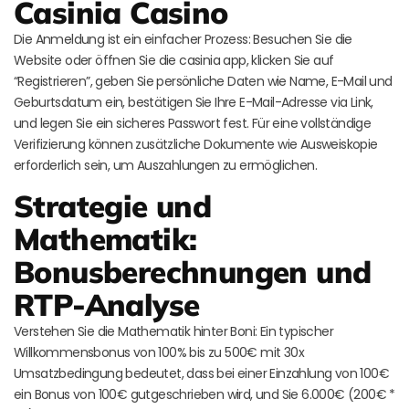
Casinia Casino
Die Anmeldung ist ein einfacher Prozess: Besuchen Sie die
Website oder öffnen Sie die casinia app, klicken Sie auf
“Registrieren”, geben Sie persönliche Daten wie Name, E-Mail und
Geburtsdatum ein, bestätigen Sie Ihre E-Mail-Adresse via Link,
und legen Sie ein sicheres Passwort fest. Für eine vollständige
Verifizierung können zusätzliche Dokumente wie Ausweiskopie
erforderlich sein, um Auszahlungen zu ermöglichen.
Strategie und
Mathematik:
Bonusberechnungen und
RTP-Analyse
Verstehen Sie die Mathematik hinter Boni: Ein typischer
Willkommensbonus von 100% bis zu 500€ mit 30x
Umsatzbedingung bedeutet, dass bei einer Einzahlung von 100€
ein Bonus von 100€ gutgeschrieben wird, und Sie 6.000€ (200€ *