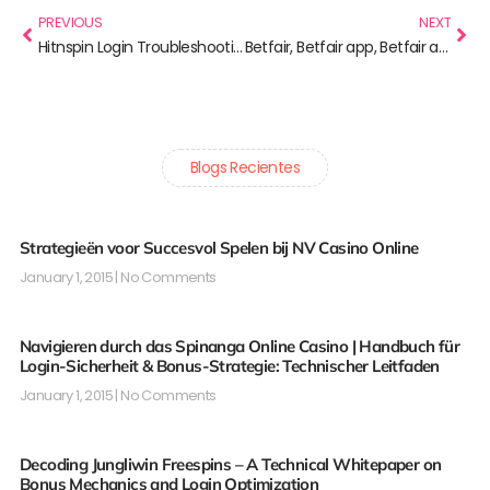
PREVIOUS
NEXT
Hitnspin Login Troubleshooting: Der Ultimative Leitfaden für Sicherheit & Problembehebung
Betfair, Betfair app, Betfair apuestas, Betfair casino, Betfair casino online, Betfair login, Betfair slots, Casino Betfair, Slot Betfair: guía práctica y errores a evitar
Blogs Recientes
Strategieën voor Succesvol Spelen bij NV Casino Online
January 1, 2015
No Comments
Navigieren durch das Spinanga Online Casino | Handbuch für
Login-Sicherheit & Bonus-Strategie: Technischer Leitfaden
January 1, 2015
No Comments
Decoding Jungliwin Freespins – A Technical Whitepaper on
Bonus Mechanics and Login Optimization