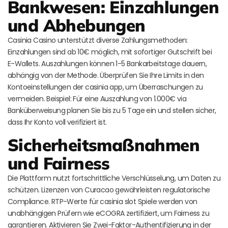
Bankwesen: Einzahlungen
und Abhebungen
Casinia Casino unterstützt diverse Zahlungsmethoden:
Einzahlungen sind ab 10€ möglich, mit sofortiger Gutschrift bei
E-Wallets. Auszahlungen können 1-5 Bankarbeitstage dauern,
abhängig von der Methode. Überprüfen Sie Ihre Limits in den
Kontoeinstellungen der casinia app, um Überraschungen zu
vermeiden. Beispiel: Für eine Auszahlung von 1.000€ via
Banküberweisung planen Sie bis zu 5 Tage ein und stellen sicher,
dass Ihr Konto voll verifiziert ist.
Sicherheitsmaßnahmen
und Fairness
Die Plattform nutzt fortschrittliche Verschlüsselung, um Daten zu
schützen. Lizenzen von Curacao gewährleisten regulatorische
Compliance. RTP-Werte für casinia slot Spiele werden von
unabhängigen Prüfern wie eCOGRA zertifiziert, um Fairness zu
garantieren. Aktivieren Sie Zwei-Faktor-Authentifizierung in der