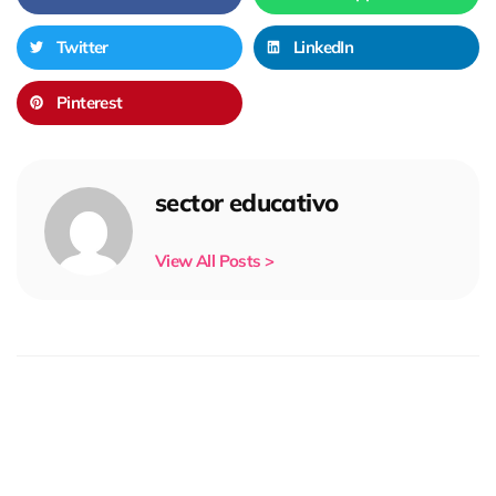
Twitter
LinkedIn
Pinterest
sector educativo
View All Posts >
Prev
Nex