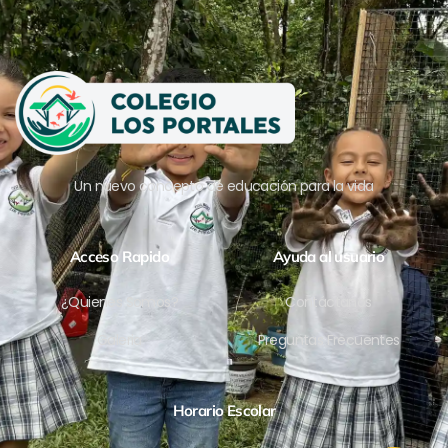
b
a
u
o
g
b
o
r
e
k
a
-
m
f
Un nuevo concepto de educación para la vida
Acceso Rapido
Ayuda al usuario
¿Quienes Somos?
Contáctanos
Galeria
Preguntas Frecuentes
Horario Escolar