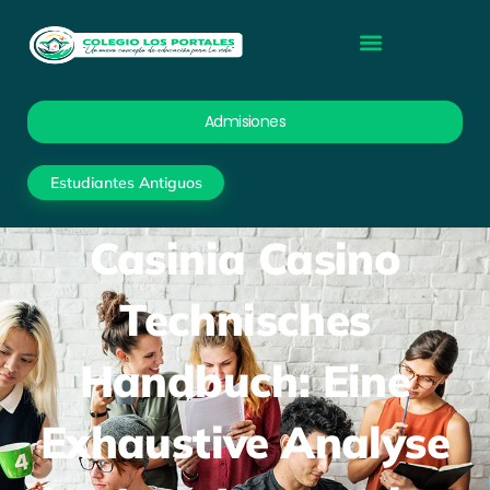
Skip
to
content
Admisiones
Estudiantes Antiguos
Casinia Casino
Technisches
Handbuch: Eine
Exhaustive Analyse