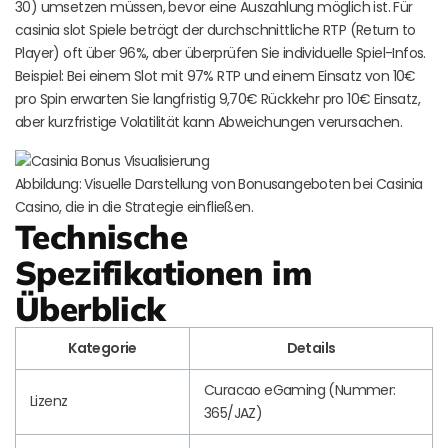
30) umsetzen müssen, bevor eine Auszahlung möglich ist. Für
casinia slot Spiele beträgt der durchschnittliche RTP (Return to
Player) oft über 96%, aber überprüfen Sie individuelle Spiel-Infos.
Beispiel: Bei einem Slot mit 97% RTP und einem Einsatz von 10€
pro Spin erwarten Sie langfristig 9,70€ Rückkehr pro 10€ Einsatz,
aber kurzfristige Volatilität kann Abweichungen verursachen.
Abbildung: Visuelle Darstellung von Bonusangeboten bei Casinia
Casino, die in die Strategie einfließen.
Technische
Spezifikationen im
Überblick
Kategorie
Details
Curacao eGaming (Nummer:
Lizenz
365/JAZ)