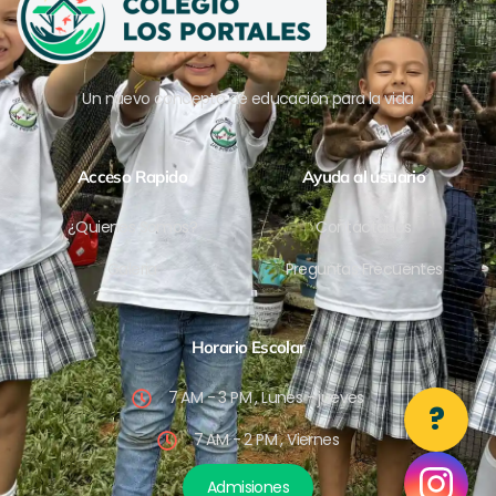
Un nuevo concepto de educación para la vida
Acceso Rapido
Ayuda al usuario
¿Quienes Somos?
Contáctanos
Galeria
Preguntas Frecuentes
Horario Escolar
7 AM - 3 PM , Lunes - jueves
?
7 AM - 2 PM , Viernes
Admisiones