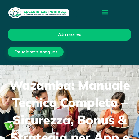
Skip
to
content
Admisiones
Estudiantes Antiguos
Wazamba: Manuale
Tecnico Completo –
Sicurezza, Bonus &
Strategia per App e