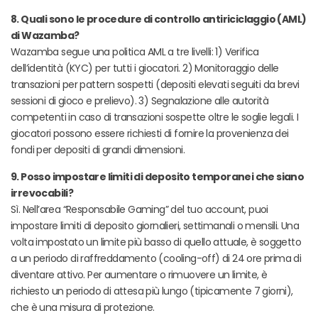
8. Quali sono le procedure di controllo antiriciclaggio (AML)
di Wazamba?
Wazamba segue una politica AML a tre livelli: 1) Verifica
dell’identità (KYC) per tutti i giocatori. 2) Monitoraggio delle
transazioni per pattern sospetti (depositi elevati seguiti da brevi
sessioni di gioco e prelievo). 3) Segnalazione alle autorità
competenti in caso di transazioni sospette oltre le soglie legali. I
giocatori possono essere richiesti di fornire la provenienza dei
fondi per depositi di grandi dimensioni.
9. Posso impostare limiti di deposito temporanei che siano
irrevocabili?
Sì. Nell’area “Responsabile Gaming” del tuo account, puoi
impostare limiti di deposito giornalieri, settimanali o mensili. Una
volta impostato un limite più basso di quello attuale, è soggetto
a un periodo di raffreddamento (cooling-off) di 24 ore prima di
diventare attivo. Per aumentare o rimuovere un limite, è
richiesto un periodo di attesa più lungo (tipicamente 7 giorni),
che è una misura di protezione.