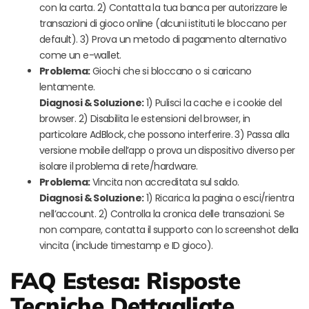
con la carta. 2) Contatta la tua banca per autorizzare le
transazioni di gioco online (alcuni istituti le bloccano per
default). 3) Prova un metodo di pagamento alternativo
come un e-wallet.
Problema:
Giochi che si bloccano o si caricano
lentamente.
Diagnosi & Soluzione:
1) Pulisci la cache e i cookie del
browser. 2) Disabilita le estensioni del browser, in
particolare AdBlock, che possono interferire. 3) Passa alla
versione mobile dell’app o prova un dispositivo diverso per
isolare il problema di rete/hardware.
Problema:
Vincita non accreditata sul saldo.
Diagnosi & Soluzione:
1) Ricarica la pagina o esci/rientra
nell’account. 2) Controlla la cronica delle transazioni. Se
non compare, contatta il supporto con lo screenshot della
vincita (include timestamp e ID gioco).
FAQ Estesa: Risposte
Tecniche Dettagliate