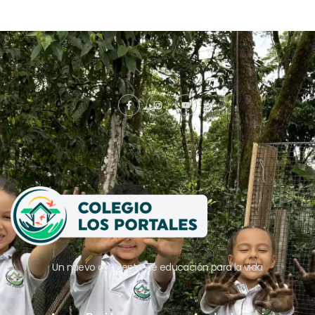
F
I
Y
a
n
o
c
s
u
e
t
t
b
a
u
o
g
b
o
r
e
k
a
-
m
f
Un nuevo concepto de educación para la vida