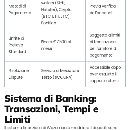
wallets (Skrill,
Metodi di
Previa verifica
Neteller), Crypto
Pagamento
dell’account.
(BTC, ETH, LTC),
Bonifico
Soggetto a limiti
Limite di
Fino a €7.500 al
di transazione
Prelievo
mese
del fornitore di
Standard
pagamento.
Accessibile dopo
Risoluzione
Servizio di Mediatore
aver esaurito il
Dispute
Terzo (eCOGRA)
supporto clienti.
Sistema di Banking:
Transazioni, Tempi e
Limiti
Il sistema finanziario di Wazamba è modulare. I depositi sono