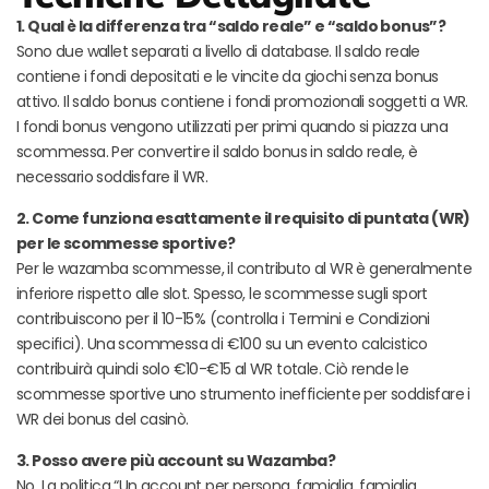
1. Qual è la differenza tra “saldo reale” e “saldo bonus”?
Sono due wallet separati a livello di database. Il saldo reale
contiene i fondi depositati e le vincite da giochi senza bonus
attivo. Il saldo bonus contiene i fondi promozionali soggetti a WR.
I fondi bonus vengono utilizzati per primi quando si piazza una
scommessa. Per convertire il saldo bonus in saldo reale, è
necessario soddisfare il WR.
2. Come funziona esattamente il requisito di puntata (WR)
per le scommesse sportive?
Per le wazamba scommesse, il contributo al WR è generalmente
inferiore rispetto alle slot. Spesso, le scommesse sugli sport
contribuiscono per il 10-15% (controlla i Termini e Condizioni
specifici). Una scommessa di €100 su un evento calcistico
contribuirà quindi solo €10-€15 al WR totale. Ciò rende le
scommesse sportive uno strumento inefficiente per soddisfare i
WR dei bonus del casinò.
3. Posso avere più account su Wazamba?
No. La politica “Un account per persona, famiglia, famiglia,