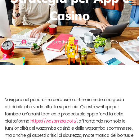
Casino
By
sector educativo
September 8, 2015
Navigare nel panorama dei casino online richiede una guida
affidabile che vada oltre la superficie. Questo whitepaper
fornisce un’analisi tecnica e procedurale approfondita della
piattaforma
https://wazamba.co.it/
, affrontando non solo le
funzionalità del wazamba casinò e delle wazamba scommesse,
ma anche gli aspetti critici di sicurezza, matematica dei bonus e