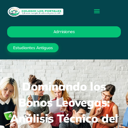
Skip
to
content
Admisiones
Estudiantes Antiguos
Dominando los
Bonos Leovegas:
Análisis Técnico del