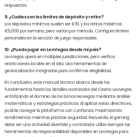
respuestas.
9. ¿Cuáles son los límites de depósito y retiro?
Los depósitos mínimos suelen ser €10, y los retiros máximos
€5,000 por semana, pero varían por método. Configura límites
personales en la sección de juego responsable.
10. ¿Puedo jugar en LeoVegas desde mi país?
LeoVegas opera en múltiples jurisdicciones, pero verifica
restricciones locales en el sitio. Usa herramientas de
geolocalización integradas para confirmar elegibilidad.
En conclusión, este manual técnico abarca desde los
fundamentos hasta los detalles avanzados del Casino Leovegas,
enfatizando el dominio de los bonos leovegas mediante análisis
matemáticos y estrategias prácticas. Al aplicar estas directrices,
podrás navegar la plataforma con confianza, maximizando
rendimientos mientras priorizas seguridad. Recuerda, el gaming
debe ser una actividad divertida y controlada; utiliza siempre las
herramientas de responsabilidad disponibles en LeoVegas para