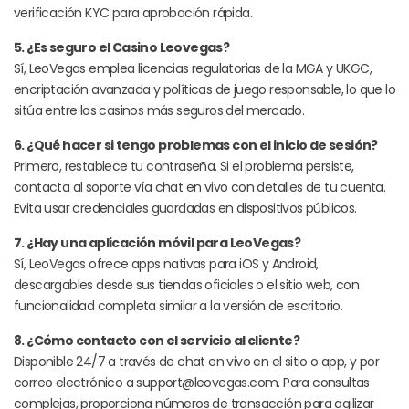
verificación KYC para aprobación rápida.
5. ¿Es seguro el Casino Leovegas?
Sí, LeoVegas emplea licencias regulatorias de la MGA y UKGC,
encriptación avanzada y políticas de juego responsable, lo que lo
sitúa entre los casinos más seguros del mercado.
6. ¿Qué hacer si tengo problemas con el inicio de sesión?
Primero, restablece tu contraseña. Si el problema persiste,
contacta al soporte vía chat en vivo con detalles de tu cuenta.
Evita usar credenciales guardadas en dispositivos públicos.
7. ¿Hay una aplicación móvil para LeoVegas?
Sí, LeoVegas ofrece apps nativas para iOS y Android,
descargables desde sus tiendas oficiales o el sitio web, con
funcionalidad completa similar a la versión de escritorio.
8. ¿Cómo contacto con el servicio al cliente?
Disponible 24/7 a través de chat en vivo en el sitio o app, y por
correo electrónico a support@leovegas.com. Para consultas
complejas, proporciona números de transacción para agilizar