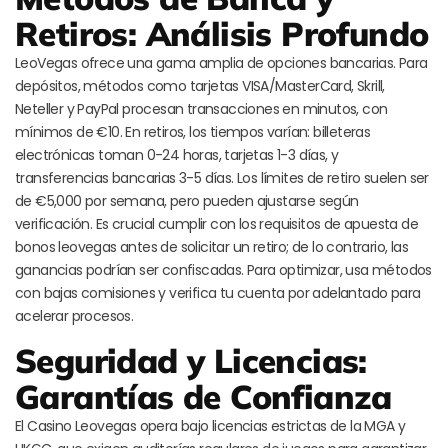
Retiros: Análisis Profundo
LeoVegas ofrece una gama amplia de opciones bancarias. Para
depósitos, métodos como tarjetas VISA/MasterCard, Skrill,
Neteller y PayPal procesan transacciones en minutos, con
mínimos de €10. En retiros, los tiempos varían: billeteras
electrónicas toman 0-24 horas, tarjetas 1-3 días, y
transferencias bancarias 3-5 días. Los límites de retiro suelen ser
de €5,000 por semana, pero pueden ajustarse según
verificación. Es crucial cumplir con los requisitos de apuesta de
bonos leovegas antes de solicitar un retiro; de lo contrario, las
ganancias podrían ser confiscadas. Para optimizar, usa métodos
con bajas comisiones y verifica tu cuenta por adelantado para
acelerar procesos.
Seguridad y Licencias:
Garantías de Confianza
El Casino Leovegas opera bajo licencias estrictas de la MGA y