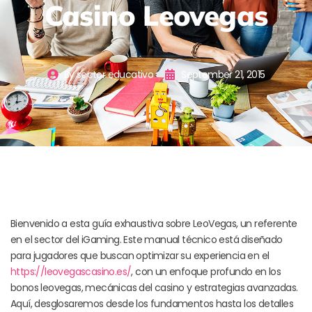
Casino Leovegas
By
sector educativo
September 21, 2015
Bienvenido a esta guía exhaustiva sobre LeoVegas, un referente
en el sector del iGaming. Este manual técnico está diseñado
para jugadores que buscan optimizar su experiencia en el
https://leovegascasino.es/
, con un enfoque profundo en los
bonos leovegas, mecánicas del casino y estrategias avanzadas.
Aquí, desglosaremos desde los fundamentos hasta los detalles