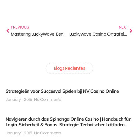
Prev
Nex
PREVIOUS
NEXT
Mastering LuckyWave: Een Deep Dive in de App & Bonus Strategie
Luckywave Casino Ontrafeld: Een Technische Deep Dive in de App, Bonussen en Veiligheid
Blogs Recientes
Strategieën voor Succesvol Spelen bij NV Casino Online
January 1, 2015
No Comments
Navigieren durch das Spinanga Online Casino | Handbuch für
Login-Sicherheit & Bonus-Strategie: Technischer Leitfaden
January 1, 2015
No Comments