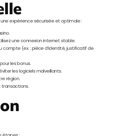
lle
r une expérience sécurisée et optimale :
sino.
lisez une connexion internet stable.
compte (ex. : pièce d’identité, justificatif de
pour les bonus.
iter les logiciels malveillants.
re région.
s transactions.
ion
s étapes :