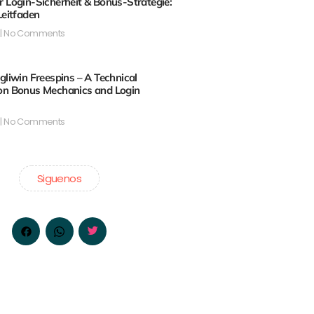
 Login-Sicherheit & Bonus-Strategie:
Leitfaden
5
No Comments
gliwin Freespins – A Technical
on Bonus Mechanics and Login
5
No Comments
Siguenos