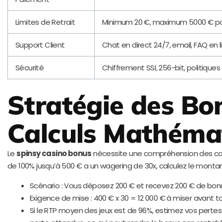
Limites de Retrait
Minimum 20 €, maximum 5000 € par
Support Client
Chat en direct 24/7, email, FAQ en l
Sécurité
Chiffrement SSL 256-bit, politiques
Stratégie des Bo
Calculs Mathéma
Le
spinsy casino bonus
nécessite une compréhension des cond
de 100% jusqu’à 500 € a un wagering de 30x, calculez le montant
Scénario : Vous déposez 200 € et recevez 200 € de bonus
Exigence de mise : 400 € x 30 = 12 000 € à miser avant tou
Si le RTP moyen des jeux est de 96%, estimez vos pertes p