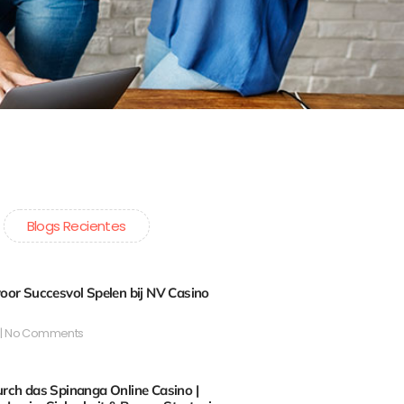
Blogs Recientes
voor Succesvol Spelen bij NV Casino
5
No Comments
urch das Spinanga Online Casino |