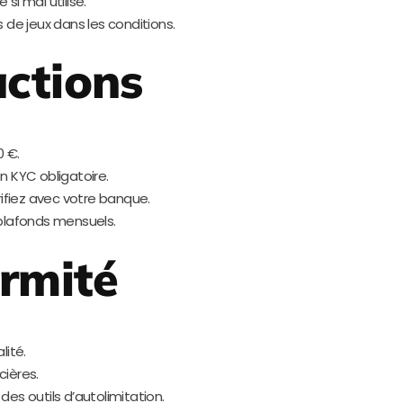
si mal utilisé.
ns de jeux dans les conditions.
ctions
0 €.
on KYC obligatoire.
rifiez avec votre banque.
 plafonds mensuels.
ormité
lité.
cières.
es outils d’autolimitation.