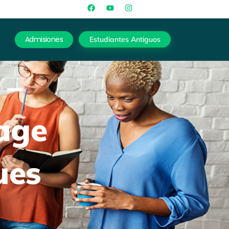
F
Y
I
a
o
n
c
u
s
e
t
t
b
u
a
Admisiones
Estudiantes Antiguos
o
b
g
o
e
r
k
a
m
 –
age
ues