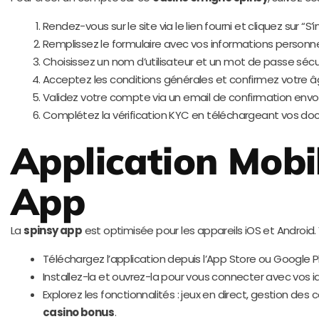
Rendez-vous sur le site via le lien fourni et cliquez sur “S’in
Remplissez le formulaire avec vos informations personne
Choisissez un nom d’utilisateur et un mot de passe sécu
Acceptez les conditions générales et confirmez votre â
Validez votre compte via un email de confirmation envo
Complétez la vérification KYC en téléchargeant vos docum
Application Mobil
App
La
spinsy app
est optimisée pour les appareils iOS et Android.
Téléchargez l’application depuis l’App Store ou Google Play
Installez-la et ouvrez-la pour vous connecter avec vos id
Explorez les fonctionnalités : jeux en direct, gestion des
casino bonus
.