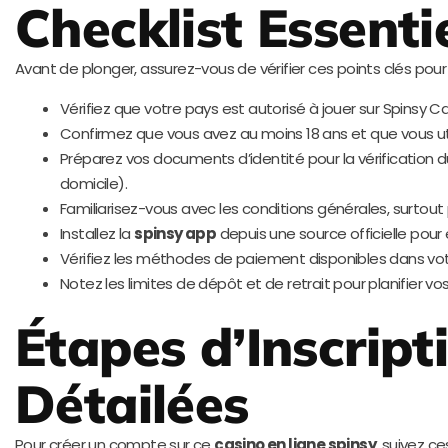
Checklist Essentie
Avant de plonger, assurez-vous de vérifier ces points clés pou
Vérifiez que votre pays est autorisé à jouer sur Spinsy Ca
Confirmez que vous avez au moins 18 ans et que vous uti
Préparez vos documents d’identité pour la vérification du 
domicile).
Familiarisez-vous avec les conditions générales, surtout 
Installez la
spinsy app
depuis une source officielle pour év
Vérifiez les méthodes de paiement disponibles dans vot
Notez les limites de dépôt et de retrait pour planifier vo
Étapes d’Inscript
Détailées
Pour créer un compte sur ce
casino en ligne spinsy
, suivez ce