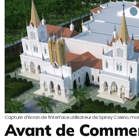
Capture d’écran de l’interface utilisateur de Spinsy Casino, mon
Avant de Commen