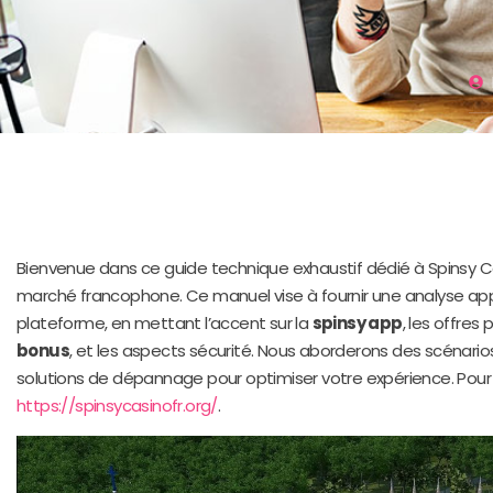
Bienvenue dans ce guide technique exhaustif dédié à Spinsy Cas
marché francophone. Ce manuel vise à fournir une analyse app
plateforme, en mettant l’accent sur la
spinsy app
, les offre
bonus
, et les aspects sécurité. Nous aborderons des scénarios
solutions de dépannage pour optimiser votre expérience. Pour ac
https://spinsycasinofr.org/
.