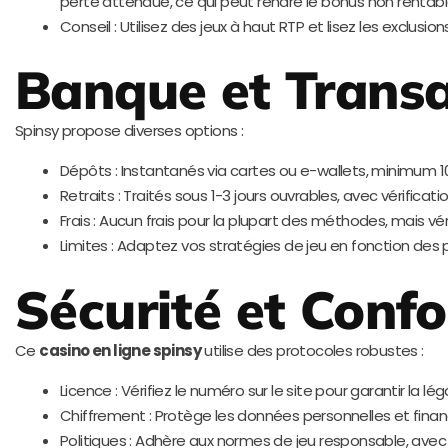
perte attendue, ce qui peut rendre le bonus non rentable 
Conseil : Utilisez des jeux à haut RTP et lisez les exclusio
Banque et Transa
Spinsy propose diverses options :
Dépôts : Instantanés via cartes ou e-wallets, minimum 1
Retraits : Traités sous 1-3 jours ouvrables, avec vérificati
Frais : Aucun frais pour la plupart des méthodes, mais vé
Limites : Adaptez vos stratégies de jeu en fonction des
Sécurité et Conf
Ce
casino en ligne spinsy
utilise des protocoles robustes :
Licence : Vérifiez le numéro sur le site pour garantir la léga
Chiffrement : Protège les données personnelles et finan
Politiques : Adhère aux normes de jeu responsable, avec d