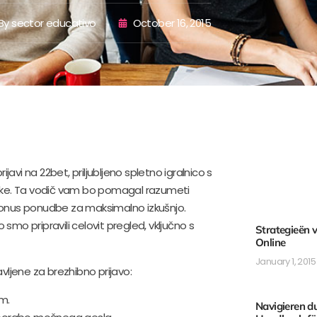
By
sector educativo
October 16, 2015
i na 22bet, priljubljeno spletno igralnico s
delke. Ta vodič vam bo pomagal razumeti
t bonus ponudbe za maksimalno izkušnjo.
smo pripravili celovit pregled, vključno s
Strategieën 
Online
January 1, 201
vljene za brezhibno prijavo:
m.
Navigieren d