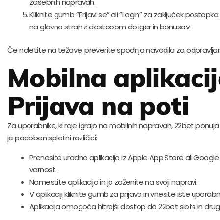
zasebnih napravah.
Kliknite gumb “Prijavi se” ali “Login” za zaključek postopk
na glavno stran z dostopom do iger in bonusov.
Če naletite na težave, preverite spodnja navodila za odpravlja
Mobilna aplikacij
Prijava na poti
Za uporabnike, ki raje igrajo na mobilnih napravah, 22bet ponuja 
je podoben spletni različici:
Prenesite uradno aplikacijo iz Apple App Store ali Google
varnost.
Namestite aplikacijo in jo zaženite na svoji napravi.
V aplikaciji kliknite gumb za prijavo in vnesite iste uporabn
Aplikacija omogoča hitrejši dostop do 22bet slots in drugih