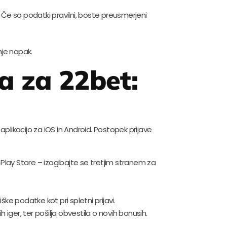
a. Če so podatki pravilni, boste preusmerjeni
nje napak.
a za 22bet:
aplikacijo za iOS in Android. Postopek prijave
 Play Store – izogibajte se tretjim stranem za
iške podatke kot pri spletni prijavi.
 iger, ter pošilja obvestila o novih bonusih.