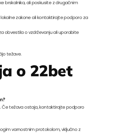
ke brskalnika, ali poskusite z drugačnim
e lokalne zakone ali kontaktirajte podporo za
a obvestila o vzdrževanju ali uporabite
ijo težave.
ja o 22bet
om?
ka. Če težava ostaja, kontaktirajte podporo
strogim varnostnim protokolom, vključno z