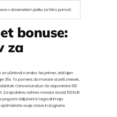
pora v slovenskem jeziku za hitro pomoč.
bet bonuse:
v za
za učinkovito izrabo. Na primer, običajen
je 35x. To pomeni, da morate staviti znesek,
 dobitek. Osnovni izračun: če deponirate 100
R. Za izpolnitev zahtev morate staviti 100 EUR
pogosto izključeni iz tega ali imajo
ptimizirate svoje stave in izognete