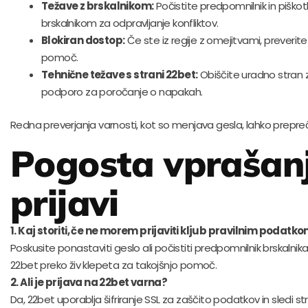
Težave z brskalnikom:
Počistite predpomnilnik in piškot
brskalnikom za odpravljanje konfliktov.
Blokiran dostop:
Če ste iz regije z omejitvami, preverit
pomoč.
Tehnične težave s strani 22bet:
Obiščite uradno stran z
podporo za poročanje o napakah.
Redna preverjanja varnosti, kot so menjava gesla, lahko prepreč
Pogosta vprašan
prijavi
1. Kaj storiti, če ne morem prijaviti kljub pravilnim podatk
Poskusite ponastaviti geslo ali počistiti predpomnilnik brskalni
22bet preko živ klepeta za takojšnjo pomoč.
2. Ali je prijava na 22bet varna?
Da, 22bet uporablja šifriranje SSL za zaščito podatkov in sledi 