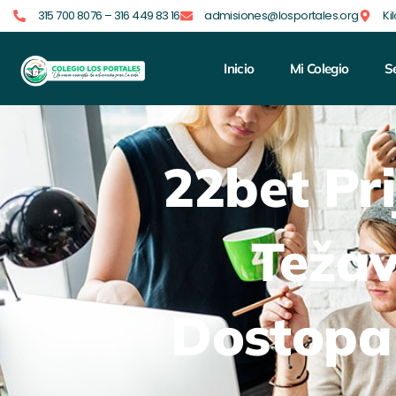
Skip
315 700 8076 – 316 449 83 16
admisiones@losportales.org
Ki
to
content
Inicio
Mi Colegio
Se
22bet Pr
Težav
Dostopa 