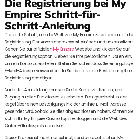
Die Registrierung bei My
Empire: Schritt-für-
Schritt-Anleitung
Der erste Schritt, um die Welt von My Empire zu erkunden, ist die
Registrierung. Der Anmeldeprozess ist einfach und unkompliziert.
Gehen Sie zur offiziellen
My Empire
Website und klicken Sie auf
die Registrierungsoption. Geben Sie Ihre persönlichen Daten ein,
um ein Konto zu erstellen. Stellen Sie sicher, dass Sie eine gültige
E-Mail-Adresse verwenden, da Sie diese für die Bestätigung Ihrer
Registrierung benötigen.
Nach der Anmeldung müssen Sie Ihr Konto verifizieren, um
Zugang zu allen Funktionen zu erhalten. Dies geschieht in der
Regel über einen Bestätigungslink, der an Ihre E-Mail-Adresse
gesendet wird. Sobald Sie dies abgeschlossen haben, können Sie
sich in Ihr My Empire Casino Login einloggen und die Welt des
Online-Glücksspiels genießen.
Dieser Prozess ist nicht nur schnell, sondern auch sicher. My