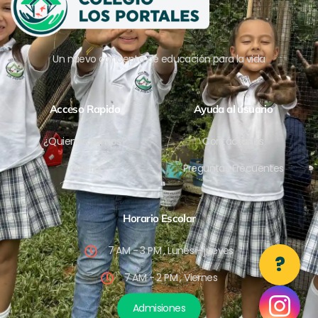
Un nuevo concepto de educación para la vida
Acceso Rapido
Ayuda al usuario
¿Quienes Somos?
Contáctanos
Galeria
Preguntas Frecuentes
Horario Escolar
7 AM - 3 PM , Lunes - jueves
?
7 AM - 2 PM , Viernes
Admisiones