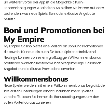
Ein weiterer Vorteil der App ist die Möglichkeit, Push-
Benachrichtigungen zu erhalten. So bleiben Sie immer auf dem
Laufenden, was neue Spiele, Boni oder exklusive Angebote
betrifft.
Boni und Promotionen bei
My Empire
My Empire Casino bietet eine Vielzahl an Boni und Promotionen,
die sowohl für neue als auch für treue Spieler attraktiv sind.
Neulinge können von einem großzügigen Willkommensbonus
profitieren, während Bestandskunden regelmäßige Cashback-
Angebote und exklusive Promotions erwarten.
Willkommensbonus
Neue Spieler werden mit einem Willkommensbonus begrüßt, der
ihre ersten Einzahlungen erhöht und ihnen mehr Spielzeit
verschafft. Lesen Sie immer die Bonusbedingungen, um den
vollen Vorteil daraus zu ziehen.