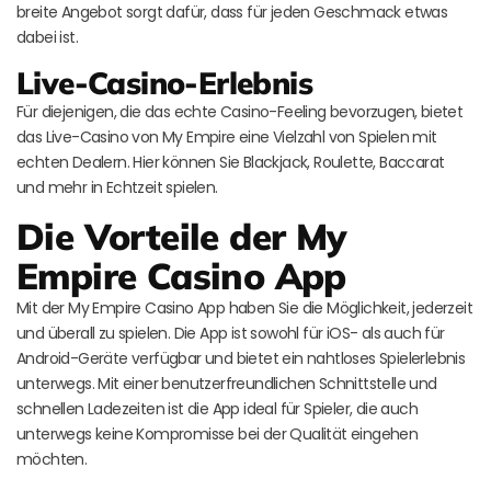
breite Angebot sorgt dafür, dass für jeden Geschmack etwas
dabei ist.
Live-Casino-Erlebnis
Für diejenigen, die das echte Casino-Feeling bevorzugen, bietet
das Live-Casino von My Empire eine Vielzahl von Spielen mit
echten Dealern. Hier können Sie Blackjack, Roulette, Baccarat
und mehr in Echtzeit spielen.
Die Vorteile der My
Empire Casino App
Mit der My Empire Casino App haben Sie die Möglichkeit, jederzeit
und überall zu spielen. Die App ist sowohl für iOS- als auch für
Android-Geräte verfügbar und bietet ein nahtloses Spielerlebnis
unterwegs. Mit einer benutzerfreundlichen Schnittstelle und
schnellen Ladezeiten ist die App ideal für Spieler, die auch
unterwegs keine Kompromisse bei der Qualität eingehen
möchten.