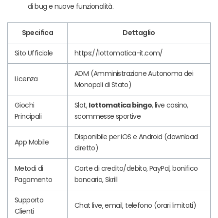
di bug e nuove funzionalità.
Specifica
Dettaglio
Sito Ufficiale
https://lottomatica-it.com/
ADM (Amministrazione Autonoma dei
Licenza
Monopoli di Stato)
Giochi
Slot,
lottomatica bingo
, live casino,
Principali
scommesse sportive
Disponibile per iOS e Android (download
App Mobile
diretto)
Metodi di
Carte di credito/debito, PayPal, bonifico
Pagamento
bancario, Skrill
Supporto
Chat live, email, telefono (orari limitati)
Clienti