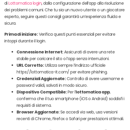
di
Lottomatica login
, dalla configurazione dell’app alla risoluzione
dei problemi comuni. Che tu sia un nuovo utente o un giocatore
esperto, seguire questi consigli garantirà un’esperienza fluida e
sicura.
Prima di iniziare:
Verifica questi punti essenziali per evitare
intoppi durante il login.
Connessione Internet:
Assicurati di avere una rete
stabile per caricare il sito o l’app senza interruzioni.
URL Corretto:
Utilizza sempre l’indirizzo ufficiale
https://lottomatica-it.com/ per evitare phishing.
Credenziali Aggiornate:
Controlla di avere username e
password validi, salvati in modo sicuro.
Dispositivo Compatibile:
Per l’
lottomatica app
,
conferma che il tuo smartphone (iOS o Android) soddisfi i
requisiti di sistema.
Browser Aggiornato:
Se accedi via web, usa versioni
recenti di Chrome, Firefox o Safari per prestazioni ottimali.