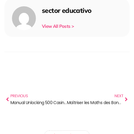
sector educativo
View All Posts >
Prev
Nex
PREVIOUS
NEXT
Manual Unlocking 500 Casino Bonus Math: Pro Tips
Maîtriser les Maths des Bonus et le Dépannage Lucky8: Guide avec Conseils de Pro