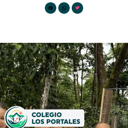
F
I
Y
a
n
o
c
s
u
e
t
t
b
a
u
o
g
b
o
r
e
k
a
-
m
f