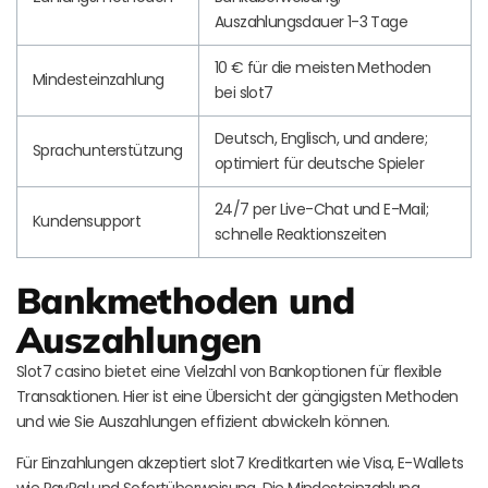
Auszahlungsdauer 1-3 Tage
10 € für die meisten Methoden
Mindesteinzahlung
bei slot7
Deutsch, Englisch, und andere;
Sprachunterstützung
optimiert für deutsche Spieler
24/7 per Live-Chat und E-Mail;
Kundensupport
schnelle Reaktionszeiten
Bankmethoden und
Auszahlungen
Slot7 casino bietet eine Vielzahl von Bankoptionen für flexible
Transaktionen. Hier ist eine Übersicht der gängigsten Methoden
und wie Sie Auszahlungen effizient abwickeln können.
Für Einzahlungen akzeptiert slot7 Kreditkarten wie Visa, E-Wallets