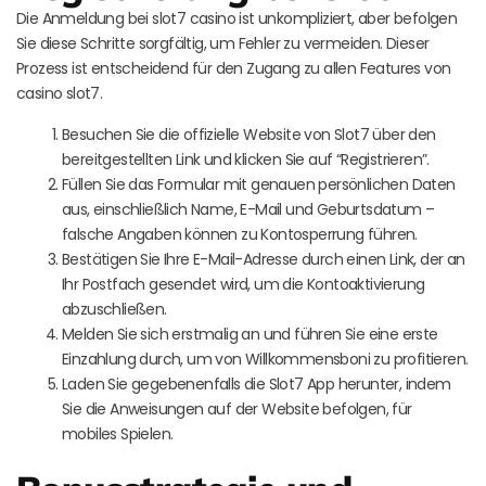
Die Anmeldung bei slot7 casino ist unkompliziert, aber befolgen
Sie diese Schritte sorgfältig, um Fehler zu vermeiden. Dieser
Prozess ist entscheidend für den Zugang zu allen Features von
casino slot7.
Besuchen Sie die offizielle Website von Slot7 über den
bereitgestellten Link und klicken Sie auf “Registrieren”.
Füllen Sie das Formular mit genauen persönlichen Daten
aus, einschließlich Name, E-Mail und Geburtsdatum –
falsche Angaben können zu Kontosperrung führen.
Bestätigen Sie Ihre E-Mail-Adresse durch einen Link, der an
Ihr Postfach gesendet wird, um die Kontoaktivierung
abzuschließen.
Melden Sie sich erstmalig an und führen Sie eine erste
Einzahlung durch, um von Willkommensboni zu profitieren.
Laden Sie gegebenenfalls die Slot7 App herunter, indem
Sie die Anweisungen auf der Website befolgen, für
mobiles Spielen.