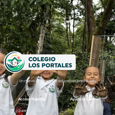
F
I
Y
a
n
o
c
s
u
e
t
t
b
a
u
o
g
b
o
r
e
k
a
-
m
f
Un nuevo concepto de educación para la vida
Acceso Rapido
Ayuda al usuario
¿Quienes Somos?
Contáctanos