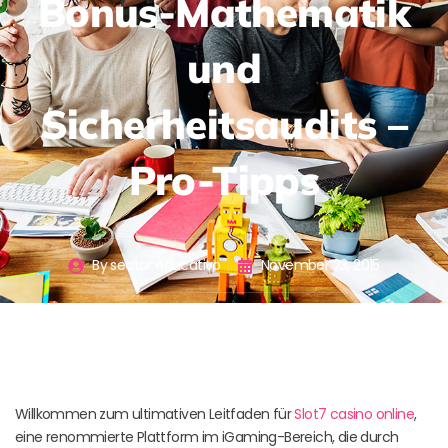
Bonus-Mathematik
und
Sicherheitsaudits –
Pro-Tipps
By
sector educativo
November 23, 2015
Willkommen zum ultimativen Leitfaden für
Slot7 casino online
,
eine renommierte Plattform im iGaming-Bereich, die durch