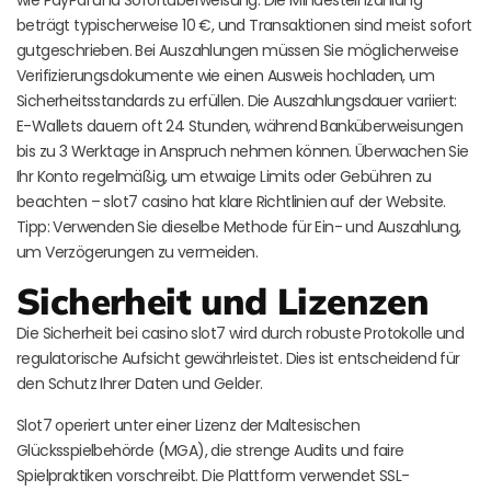
wie PayPal und Sofortüberweisung. Die Mindesteinzahlung
beträgt typischerweise 10 €, und Transaktionen sind meist sofort
gutgeschrieben. Bei Auszahlungen müssen Sie möglicherweise
Verifizierungsdokumente wie einen Ausweis hochladen, um
Sicherheitsstandards zu erfüllen. Die Auszahlungsdauer variiert:
E-Wallets dauern oft 24 Stunden, während Banküberweisungen
bis zu 3 Werktage in Anspruch nehmen können. Überwachen Sie
Ihr Konto regelmäßig, um etwaige Limits oder Gebühren zu
beachten – slot7 casino hat klare Richtlinien auf der Website.
Tipp: Verwenden Sie dieselbe Methode für Ein- und Auszahlung,
um Verzögerungen zu vermeiden.
Sicherheit und Lizenzen
Die Sicherheit bei casino slot7 wird durch robuste Protokolle und
regulatorische Aufsicht gewährleistet. Dies ist entscheidend für
den Schutz Ihrer Daten und Gelder.
Slot7 operiert unter einer Lizenz der Maltesischen
Glücksspielbehörde (MGA), die strenge Audits und faire
Spielpraktiken vorschreibt. Die Plattform verwendet SSL-