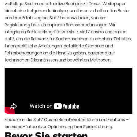
vielfältige Spiele und attraktive Boni glänzt. Dieses Whitepaper
bietet eine tiefgehende Analyse, um Ihnen zu helfen, das Beste
aus Ihrer Erfahrung bei Slot7 herauszuholen, von der
Registrierung bis zu komplexen Bonusberechnungen. Wir
integrieren Schlüsselbegriffe wie slot7, slot7 casino und casino
slot7, um die Relevanz für Suchmaschinen zu erhöhen. Ziel ist es,
Ihnen praktische Anleitungen, detaillierte Szenarien und
Fehlerbehebungen an die Hand zu geben, basierend auf
technischen Erkenntnissen und bewährten Methoden.
Einblicke in die Slot7 Casino Benutzeroberfläche und Features –
ein Video-Tutorial zur Optimierung Ihrer Spielerfahrung.
Bevor Sie starten