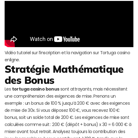
Vidéo tutoriel sur l’inscription et la navigation sur Tortuga casino
enligne.
Stratégie Mathématique
des Bonus
Les
tortuga casino bonus
sont attrayants, mais nécessitent
une compréhension des exigences de mise. Prenons un
exemple : un bonus de 100 % jusqu’à 200 € avec des exigences
de mise de 30x. Si vous déposez 100 €, vous recevez 100 €
bonus, soit un solde total de 200 €. Les exigences de mise sont
calculées comme suit : 200 € (dépôt + bonus) x 30 = 6 000 € à
miser avant tout retrait. Analysez toujours la contribution des