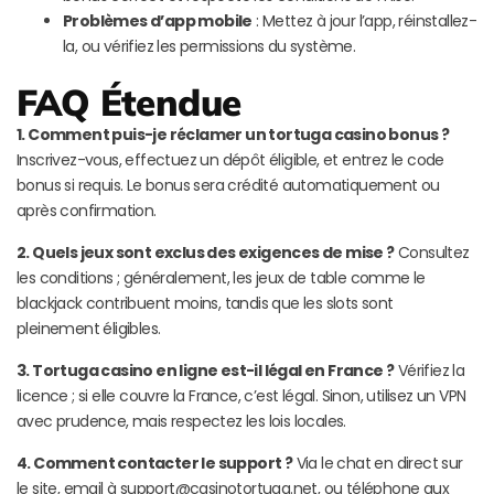
Problèmes d’app mobile
: Mettez à jour l’app, réinstallez-
la, ou vérifiez les permissions du système.
FAQ Étendue
1. Comment puis-je réclamer un
tortuga casino bonus
?
Inscrivez-vous, effectuez un dépôt éligible, et entrez le code
bonus si requis. Le bonus sera crédité automatiquement ou
après confirmation.
2. Quels jeux sont exclus des exigences de mise ?
Consultez
les conditions ; généralement, les jeux de table comme le
blackjack contribuent moins, tandis que les slots sont
pleinement éligibles.
3. Tortuga casino en ligne est-il légal en France ?
Vérifiez la
licence ; si elle couvre la France, c’est légal. Sinon, utilisez un VPN
avec prudence, mais respectez les lois locales.
4. Comment contacter le support ?
Via le chat en direct sur
le site, email à support@casinotortuga.net, ou téléphone aux