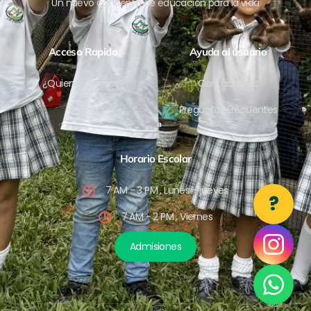
Un nuevo concepto de educación para la vida
Acceso Rapido
Ayuda al usuario
¿Quienes Somos?
Contáctanos
Galeria
Preguntas Frecuentes
Horario Escolar
7 AM - 3 PM , Lunes - jueves
?
7 AM - 2 PM , Viernes
Admisiones