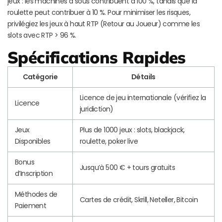
jeux : les machines à sous contribuent à 100 %, tandis que la
roulette peut contribuer à 10 %. Pour minimiser les risques,
privilégiez les jeux à haut RTP (Retour au Joueur) comme les
slots avec RTP > 96 %.
Spécifications Rapides
Catégorie
Détails
Licence de jeu internationale (vérifiez la
Licence
juridiction)
Jeux
Plus de 1000 jeux : slots, blackjack,
Disponibles
roulette, poker live
Bonus
Jusqu’à 500 € + tours gratuits
d’Inscription
Méthodes de
Cartes de crédit, Skrill, Neteller, Bitcoin
Paiement