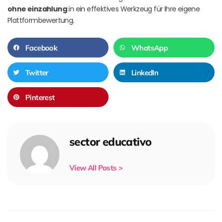
ohne einzahlung
in ein effektives Werkzeug für Ihre eigene
Plattformbewertung.
Facebook
WhatsApp
Twitter
LinkedIn
Pinterest
sector educativo
View All Posts >