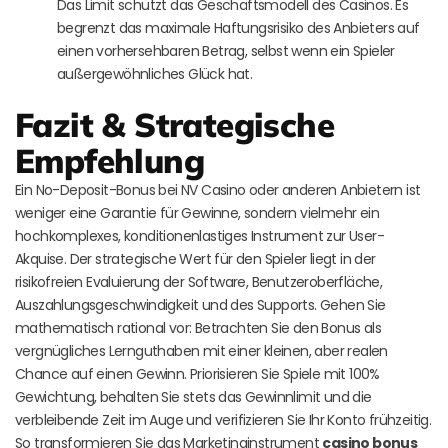
Das Limit schützt das Geschäftsmodell des Casinos. Es
begrenzt das maximale Haftungsrisiko des Anbieters auf
einen vorhersehbaren Betrag, selbst wenn ein Spieler
außergewöhnliches Glück hat.
Fazit & Strategische
Empfehlung
Ein No-Deposit-Bonus bei NV Casino oder anderen Anbietern ist
weniger eine Garantie für Gewinne, sondern vielmehr ein
hochkomplexes, konditionenlastiges Instrument zur User-
Akquise. Der strategische Wert für den Spieler liegt in der
risikofreien Evaluierung der Software, Benutzeroberfläche,
Auszahlungsgeschwindigkeit und des Supports. Gehen Sie
mathematisch rational vor: Betrachten Sie den Bonus als
vergnügliches Lernguthaben mit einer kleinen, aber realen
Chance auf einen Gewinn. Priorisieren Sie Spiele mit 100%
Gewichtung, behalten Sie stets das Gewinnlimit und die
verbleibende Zeit im Auge und verifizieren Sie Ihr Konto frühzeitig.
So transformieren Sie das Marketinginstrument
casino bonus