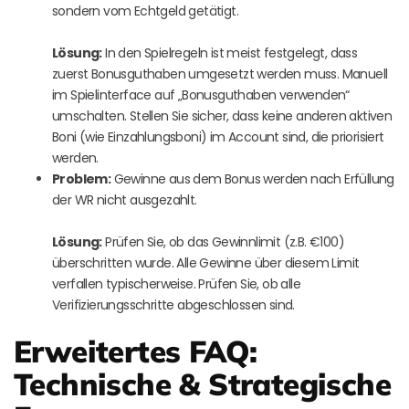
sondern vom Echtgeld getätigt.
Lösung:
In den Spielregeln ist meist festgelegt, dass
zuerst Bonusguthaben umgesetzt werden muss. Manuell
im Spielinterface auf „Bonusguthaben verwenden“
umschalten. Stellen Sie sicher, dass keine anderen aktiven
Boni (wie Einzahlungsboni) im Account sind, die priorisiert
werden.
Problem:
Gewinne aus dem Bonus werden nach Erfüllung
der WR nicht ausgezahlt.
Lösung:
Prüfen Sie, ob das Gewinnlimit (z.B. €100)
überschritten wurde. Alle Gewinne über diesem Limit
verfallen typischerweise. Prüfen Sie, ob alle
Verifizierungsschritte abgeschlossen sind.
Erweitertes FAQ:
Technische & Strategische