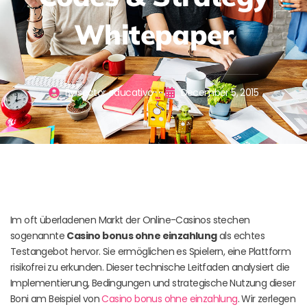
Whitepaper
By
sector educativo
December 5, 2015
Im oft überladenen Markt der Online-Casinos stechen
sogenannte
Casino bonus ohne einzahlung
als echtes
Testangebot hervor. Sie ermöglichen es Spielern, eine Plattform
risikofrei zu erkunden. Dieser technische Leitfaden analysiert die
Implementierung, Bedingungen und strategische Nutzung dieser
Boni am Beispiel von
Casino bonus ohne einzahlung
. Wir zerlegen