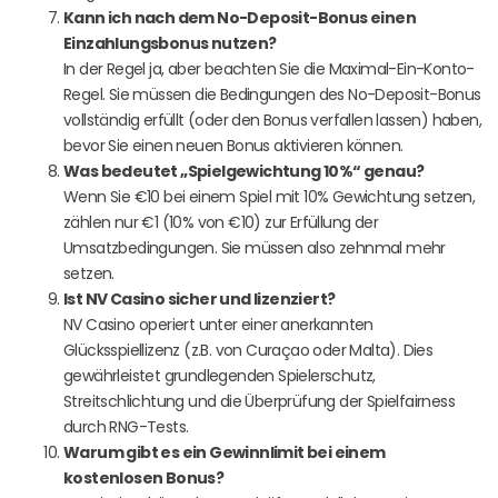
Kann ich nach dem No-Deposit-Bonus einen
Einzahlungsbonus nutzen?
In der Regel ja, aber beachten Sie die Maximal-Ein-Konto-
Regel. Sie müssen die Bedingungen des No-Deposit-Bonus
vollständig erfüllt (oder den Bonus verfallen lassen) haben,
bevor Sie einen neuen Bonus aktivieren können.
Was bedeutet „Spielgewichtung 10%“ genau?
Wenn Sie €10 bei einem Spiel mit 10% Gewichtung setzen,
zählen nur €1 (10% von €10) zur Erfüllung der
Umsatzbedingungen. Sie müssen also zehnmal mehr
setzen.
Ist NV Casino sicher und lizenziert?
NV Casino operiert unter einer anerkannten
Glücksspiellizenz (z.B. von Curaçao oder Malta). Dies
gewährleistet grundlegenden Spielerschutz,
Streitschlichtung und die Überprüfung der Spielfairness
durch RNG-Tests.
Warum gibt es ein Gewinnlimit bei einem
kostenlosen Bonus?