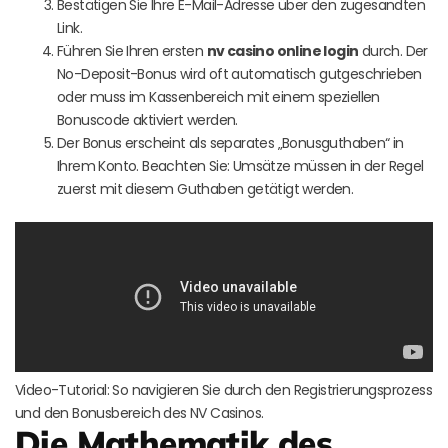
Bestätigen Sie Ihre E-Mail-Adresse über den zugesandten
Link.
Führen Sie Ihren ersten
nv casino online login
durch. Der
No-Deposit-Bonus wird oft automatisch gutgeschrieben
oder muss im Kassenbereich mit einem speziellen
Bonuscode aktiviert werden.
Der Bonus erscheint als separates „Bonusguthaben“ in
Ihrem Konto. Beachten Sie: Umsätze müssen in der Regel
zuerst mit diesem Guthaben getätigt werden.
Video-Tutorial: So navigieren Sie durch den Registrierungsprozess
und den Bonusbereich des NV Casinos.
Die Mathematik des