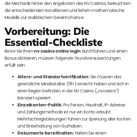
die Mechanik hinter den Angeboten des NV Casinos, beleuchten
die entscheidenden Konditionen und liefern mathematische
Modelle zur realistischen Gewinnchance.
Vorbereitung: Die
Essential-Checkliste
Bevor Sie Ihren
nv casino online login
durchführen und einen
Bonus aktivieren, müssen folgende Grundvoraussetzungen
erfüllt sein:
Alters- und Standortverifikation:
Sie müssen das
gesetzliche Mindestalter (18+) erreicht haben und sich in
einer Region befinden, in der NV Casino („nvcasino“)
lizenziert operiert.
Einzelkonten-Politik:
Pro Person, Haushalt, IP-Adresse
und Zahlungsmethode ist nur ein Konto erlaubt.
Mehrfachregistrierungen führen zur Sperrung aller Konten
und Einbehaltung von Guthaben.
Dokumente bereithalten:
Halten Sie einen