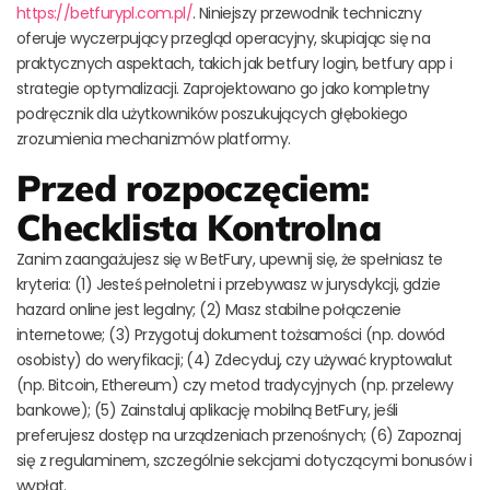
https://betfurypl.com.pl/
. Niniejszy przewodnik techniczny
oferuje wyczerpujący przegląd operacyjny, skupiając się na
praktycznych aspektach, takich jak betfury login, betfury app i
strategie optymalizacji. Zaprojektowano go jako kompletny
podręcznik dla użytkowników poszukujących głębokiego
zrozumienia mechanizmów platformy.
Przed rozpoczęciem:
Checklista Kontrolna
Zanim zaangażujesz się w BetFury, upewnij się, że spełniasz te
kryteria: (1) Jesteś pełnoletni i przebywasz w jurysdykcji, gdzie
hazard online jest legalny; (2) Masz stabilne połączenie
internetowe; (3) Przygotuj dokument tożsamości (np. dowód
osobisty) do weryfikacji; (4) Zdecyduj, czy używać kryptowalut
(np. Bitcoin, Ethereum) czy metod tradycyjnych (np. przelewy
bankowe); (5) Zainstaluj aplikację mobilną BetFury, jeśli
preferujesz dostęp na urządzeniach przenośnych; (6) Zapoznaj
się z regulaminem, szczególnie sekcjami dotyczącymi bonusów i
wypłat.