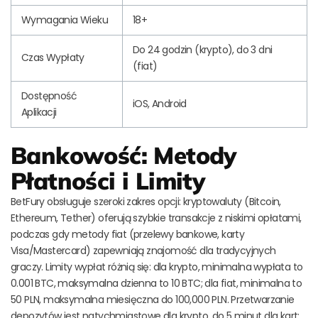
Wymagania Wieku
18+
Do 24 godzin (krypto), do 3 dni
Czas Wypłaty
(fiat)
Dostępność
iOS, Android
Aplikacji
Bankowość: Metody
Płatności i Limity
BetFury obsługuje szeroki zakres opcji: kryptowaluty (Bitcoin,
Ethereum, Tether) oferują szybkie transakcje z niskimi opłatami,
podczas gdy metody fiat (przelewy bankowe, karty
Visa/Mastercard) zapewniają znajomość dla tradycyjnych
graczy. Limity wypłat różnią się: dla krypto, minimalna wypłata to
0.001 BTC, maksymalna dzienna to 10 BTC; dla fiat, minimalna to
50 PLN, maksymalna miesięczna do 100,000 PLN. Przetwarzanie
depozytów jest natychmiastowe dla krypto, do 5 minut dla kart;