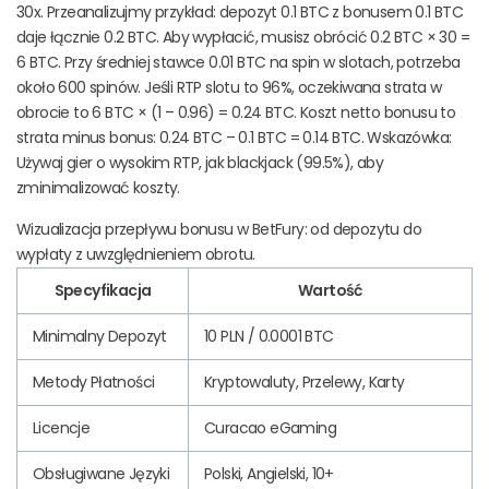
30x. Przeanalizujmy przykład: depozyt 0.1 BTC z bonusem 0.1 BTC
daje łącznie 0.2 BTC. Aby wypłacić, musisz obrócić 0.2 BTC × 30 =
6 BTC. Przy średniej stawce 0.01 BTC na spin w slotach, potrzeba
około 600 spinów. Jeśli RTP slotu to 96%, oczekiwana strata w
obrocie to 6 BTC × (1 – 0.96) = 0.24 BTC. Koszt netto bonusu to
strata minus bonus: 0.24 BTC – 0.1 BTC = 0.14 BTC. Wskazówka:
Używaj gier o wysokim RTP, jak blackjack (99.5%), aby
zminimalizować koszty.
Wizualizacja przepływu bonusu w BetFury: od depozytu do
wypłaty z uwzględnieniem obrotu.
Specyfikacja
Wartość
Minimalny Depozyt
10 PLN / 0.0001 BTC
Metody Płatności
Kryptowaluty, Przelewy, Karty
Licencje
Curacao eGaming
Obsługiwane Języki
Polski, Angielski, 10+