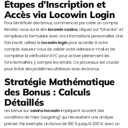
Étapes d’Inscription et
Accès via Locowin Login
Pour bénéficier des bonus, commencez par créer un compte.
Rendez-vous sur le site
locowin casino
, cliquez sur “S’inscrire”, et
remplissez le formulaire avec vos informations personnelles. Une
fois inscrit, utilisez le
locowin login
pour accéder à votre
compte. Assurez-vous de valider votre adresse e-mail et de
compléter la vérification KYC pour activer pleinement les
fonctionnalités, y compris les retraits. Ce processus est crucial
pour éviter des problèmes ultérieurs avec les bonus.
Stratégie Mathématique
des Bonus : Calculs
Détaillés
Les bonus sur
casino locowin
impliquent souvent des
conditions de mise (wagering) qui nécessitent une analyse
précise. Par exemple, un bonus de 100 % jusqu’à 200 € avec un