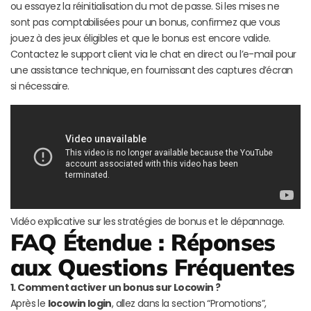
ou essayez la réinitialisation du mot de passe. Si les mises ne
sont pas comptabilisées pour un bonus, confirmez que vous
jouez à des jeux éligibles et que le bonus est encore valide.
Contactez le support client via le chat en direct ou l’e-mail pour
une assistance technique, en fournissant des captures d’écran
si nécessaire.
Vidéo explicative sur les stratégies de bonus et le dépannage.
FAQ Étendue : Réponses
aux Questions Fréquentes
1. Comment activer un bonus sur Locowin ?
Après le
locowin login
, allez dans la section “Promotions”,