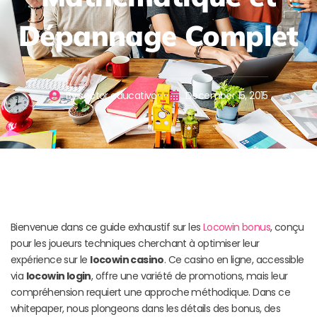
Dépannage Complet
By
sector educativo
December 15, 2015
Bienvenue dans ce guide exhaustif sur les
Locowin bonus
, conçu
pour les joueurs techniques cherchant à optimiser leur
expérience sur le
locowin casino
. Ce casino en ligne, accessible
via
locowin login
, offre une variété de promotions, mais leur
compréhension requiert une approche méthodique. Dans ce
whitepaper, nous plongeons dans les détails des bonus, des