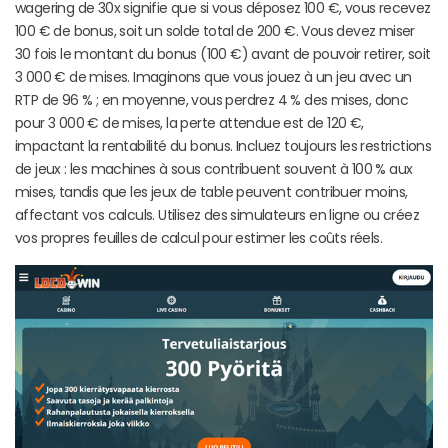
wagering de 30x signifie que si vous déposez 100 €, vous recevez
100 € de bonus, soit un solde total de 200 €. Vous devez miser
30 fois le montant du bonus (100 €) avant de pouvoir retirer, soit
3 000 € de mises. Imaginons que vous jouez à un jeu avec un
RTP de 96 % ; en moyenne, vous perdrez 4 % des mises, donc
pour 3 000 € de mises, la perte attendue est de 120 €,
impactant la rentabilité du bonus. Incluez toujours les restrictions
de jeux : les machines à sous contribuent souvent à 100 % aux
mises, tandis que les jeux de table peuvent contribuer moins,
affectant vos calculs. Utilisez des simulateurs en ligne ou créez
vos propres feuilles de calcul pour estimer les coûts réels.