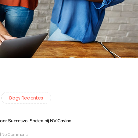
Blogs Recientes
voor Succesvol Spelen bij NV Casino
5
No Comments