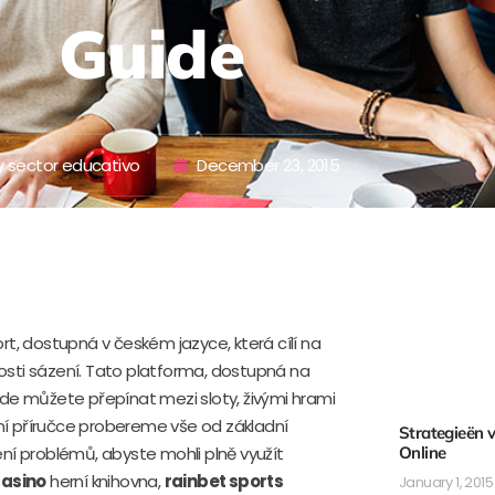
Guide
y
sector educativo
December 23, 2015
rt, dostupná v českém jazyce, která cílí na
osti sázení. Tato platforma, dostupná na
de můžete přepínat mezi sloty, živými hrami
ní příručce probereme vše od základní
Strategieën 
ní problémů, abyste mohli plně využít
Online
casino
herní knihovna,
rainbet sports
January 1, 201