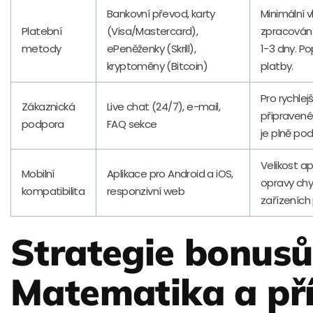
Bankovní převod, karty
Minimální v
Platební
(Visa/Mastercard),
zpracování
metody
ePeněženky (Skrill),
1-3 dny. Po
kryptoměny (Bitcoin)
platby.
Pro rychlej
Zákaznická
Live chat (24/7), e-mail,
připravené
podpora
FAQ sekce
je plně po
Velikost ap
Mobilní
Aplikace pro Android a iOS,
opravy chy
kompatibilita
responzivní web
zařízeních 
Strategie bonusů
Matematika a př