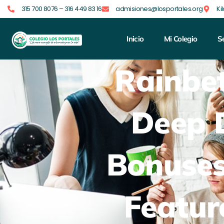
Skip
315 700 8076 – 316 449 83 16
admisiones@losportales.org
Ki
to
content
Inicio
Mi Colegio
Se
Rainbet
Deep D
Bonuses
Featur