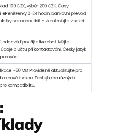
klad: 100 CZK, výběr: 200 CZK. Časy
: ePeněženky 0-24 hodin, bankovní převod
platky se mohou lišit – zkontrolujte v sekci
ší odpověď použijte live chat. Mějte
 údaje o účtu při kontaktování. Český jazyk
dporován.
likace: ~50 MB. Pravidelně aktualizujte pro
b a nové funkce. Testujte na různých
pro kompatibilitu.
:
íklady