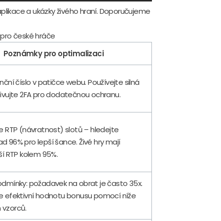
aplikace a ukázky živého hraní. Doporučujeme
e pro české hráče
Poznámky pro optimalizaci
nční číslo v patičce webu. Používejte silná
tivujte 2FA pro dodatečnou ochranu.
te RTP (návratnost) slotů – hledejte
d 96% pro lepší šance. Živé hry mají
žší RTP kolem 95%.
odmínky: požadavek na obrat je často 35x.
e efektivní hodnotu bonusu pomocí níže
 vzorců.