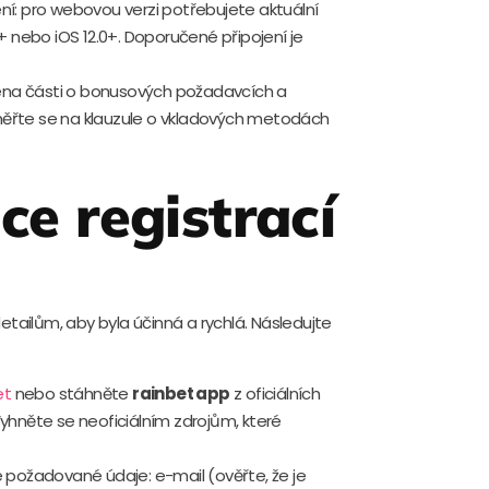
ení: pro webovou verzi potřebujete aktuální
+ nebo iOS 12.0+. Doporučené připojení je
éna části o bonusových požadavcích a
měřte se na klauzule o vkladových metodách
e registrací
etailům, aby byla účinná a rychlá. Následujte
et
nebo stáhněte
rainbet app
z oficiálních
yhněte se neoficiálním zdrojům, které
e požadované údaje: e-mail (ověřte, že je