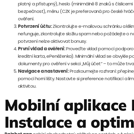
platný a přístupný), heslo (minimálně 8 znaků s číslicem
bezpečnost), měnu (CZK je preferovaná pro české hráče)
ověření.
Potvrzení účtu:
Zkontrolujte e-mailovou schránku a kli
nefunguje, zkontrolujte složku spam nebo požádejte o n
potvrzení nelze aktivovat bonusy.
První vklad a ověření:
Proveďte vklad pomocí podporov
kreditní karta, ePeněženka). Minimální vklad se obvykle 
dokumenty pro ověření v sekci „Můj účet“ – to může trvat 
Navigace a nastavení:
Prozkoumejte rozhraní: přepín
pomocí horní lišty. Nastavte si preference notifikací a lim
aktivitou.
Mobilní aplikace 
Instalace a optim