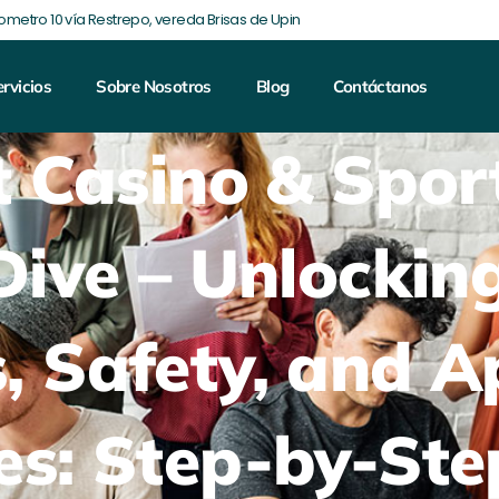
lometro 10 vía Restrepo, vereda Brisas de Upin
rvicios
Sobre Nosotros
Blog
Contáctanos
 Casino & Spor
ive – Unlockin
, Safety, and A
es: Step-by-Ste