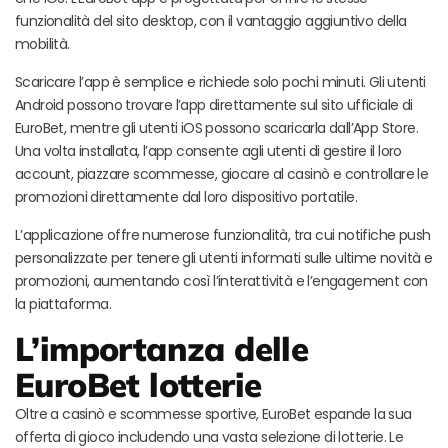
funzionalità del sito desktop, con il vantaggio aggiuntivo della
mobilità.
Scaricare l’app è semplice e richiede solo pochi minuti. Gli utenti
Android possono trovare l’app direttamente sul sito ufficiale di
EuroBet, mentre gli utenti iOS possono scaricarla dall’App Store.
Una volta installata, l’app consente agli utenti di gestire il loro
account, piazzare scommesse, giocare al casinò e controllare le
promozioni direttamente dal loro dispositivo portatile.
L’applicazione offre numerose funzionalità, tra cui notifiche push
personalizzate per tenere gli utenti informati sulle ultime novità e
promozioni, aumentando così l’interattività e l’engagement con
la piattaforma.
L’importanza delle
EuroBet lotterie
Oltre a casinò e scommesse sportive, EuroBet espande la sua
offerta di gioco includendo una vasta selezione di lotterie. Le