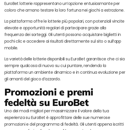
EuroBet lotterie rappresentano un’opzione entusiasmante per
coloro che amano testare la loro fortuna nei giochi a estrazione.
La piattaforma offre le lotterie più popolari, con potenziali vincite
elevate e opportunità regolari di partecipare grazie alla
frequenza dei sorteggi. Gli utenti possono acquistare biglietti in
pochi clic e accedere ai risultati direttamente sul sito o sull’app
mobile.
La varietà delle lotterie disponibili su EuroBet garantisce che ci sia
sempre qualcosa di nuovo su cui puntare, rendendo la
piattaforma un ambiente dinamico e in continua evoluzione per
gli amanti del gioco d’azzardo.
Promozioni e premi
fedeltà su EuroBet
Uno dei modi migliori per massimizzare il valore della tua
esperienza su EuroBet è approfittare delle sue numerose
promozioni e del programma di fedeltà. Gli utenti appena iscritti