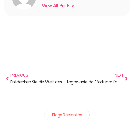
View All Posts >
Prev
Nex
PREVIOUS
NEXT
Entdecken Sie die Welt des BdmBet: BdmBet App, Casino Boni und mehr!
Logowanie do Efortuna: Kompleksowy podręcznik bezpieczeństwa, aplikacji i rozwiązywania problemów
Blogs Recientes