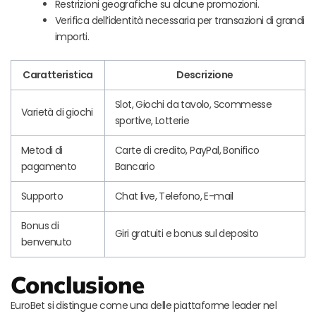
Restrizioni geografiche su alcune promozioni.
Verifica dell’identità necessaria per transazioni di grandi
importi.
Caratteristica
Descrizione
Slot, Giochi da tavolo, Scommesse
Varietà di giochi
sportive, Lotterie
Metodi di
Carte di credito, PayPal, Bonifico
pagamento
Bancario
Supporto
Chat live, Telefono, E-mail
Bonus di
Giri gratuiti e bonus sul deposito
benvenuto
Conclusione
EuroBet si distingue come una delle piattaforme leader nel