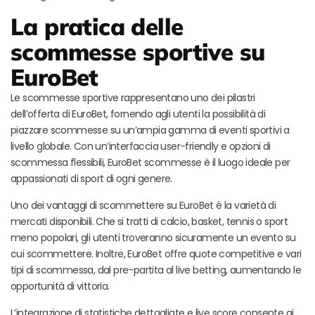
La pratica delle
scommesse sportive su
EuroBet
Le scommesse sportive rappresentano uno dei pilastri
dell’offerta di EuroBet, fornendo agli utenti la possibilità di
piazzare scommesse su un’ampia gamma di eventi sportivi a
livello globale. Con un’interfaccia user-friendly e opzioni di
scommessa flessibili, EuroBet scommesse è il luogo ideale per
appassionati di sport di ogni genere.
Uno dei vantaggi di scommettere su EuroBet è la varietà di
mercati disponibili. Che si tratti di calcio, basket, tennis o sport
meno popolari, gli utenti troveranno sicuramente un evento su
cui scommettere. Inoltre, EuroBet offre quote competitive e vari
tipi di scommessa, dal pre-partita al live betting, aumentando le
opportunità di vittoria.
L’integrazione di statistiche dettagliate e live score consente ai