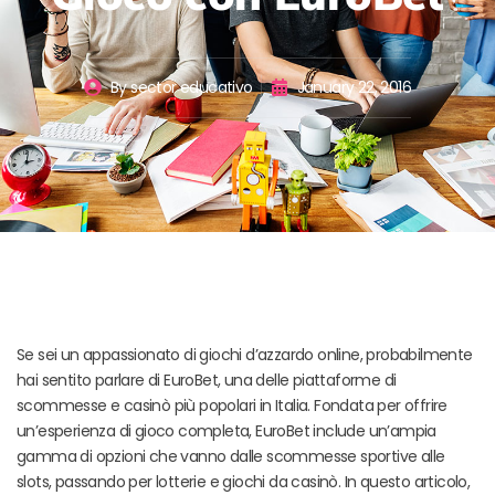
By
sector educativo
January 22, 2016
Se sei un appassionato di giochi d’azzardo online, probabilmente
hai sentito parlare di EuroBet, una delle piattaforme di
scommesse e casinò più popolari in Italia. Fondata per offrire
un’esperienza di gioco completa, EuroBet include un’ampia
gamma di opzioni che vanno dalle scommesse sportive alle
slots, passando per lotterie e giochi da casinò. In questo articolo,