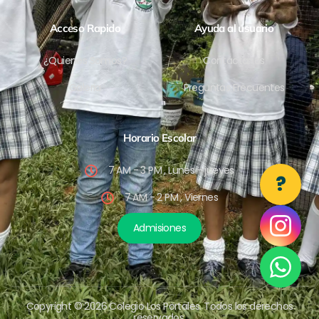
Acceso Rapido
Ayuda al usuario
¿Quienes Somos?
Contáctanos
Galeria
Preguntas Frecuentes
Horario Escolar
7 AM - 3 PM , Lunes - jueves
?
7 AM - 2 PM , Viernes
Admisiones
Copyright © 2026 Colegio Los Portales. Todos los derechos
reservados.