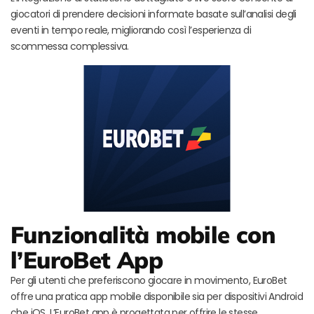
giocatori di prendere decisioni informate basate sull’analisi degli
eventi in tempo reale, migliorando così l’esperienza di
scommessa complessiva.
Funzionalità mobile con
l’EuroBet App
Per gli utenti che preferiscono giocare in movimento, EuroBet
offre una pratica app mobile disponibile sia per dispositivi Android
che iOS. L’EuroBet app è progettata per offrire le stesse