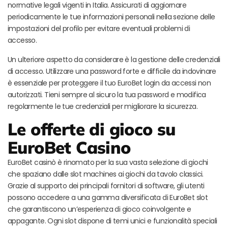
normative legali vigenti in Italia. Assicurati di aggiornare
periodicamente le tue informazioni personali nella sezione delle
impostazioni del profilo per evitare eventuali problemi di
accesso.
Un ulteriore aspetto da considerare è la gestione delle credenziali
di accesso. Utilizzare una password forte e difficile da indovinare
è essenziale per proteggere il tuo EuroBet login da accessi non
autorizzati. Tieni sempre al sicuro la tua password e modifica
regolarmente le tue credenziali per migliorare la sicurezza.
Le offerte di gioco su
EuroBet Casino
EuroBet casinò è rinomato per la sua vasta selezione di giochi
che spaziano dalle slot machines ai giochi da tavolo classici.
Grazie al supporto dei principali fornitori di software, gli utenti
possono accedere a una gamma diversificata di EuroBet slot
che garantiscono un’esperienza di gioco coinvolgente e
appagante. Ogni slot dispone di temi unici e funzionalità speciali