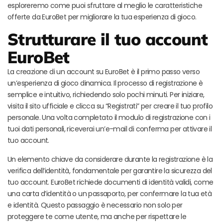
esploreremo come puoi sfruttare al meglio le caratteristiche
offerte da EuroBet per migliorare la tua esperienza di gioco.
Strutturare il tuo account
EuroBet
La creazione di un account su EuroBet è il primo passo verso
un’esperienza di gioco dinamica. Il processo di registrazione è
semplice e intuitivo, richiedendo solo pochi minuti. Per iniziare,
visita il sito ufficiale e clicca su “Registrati” per creare il tuo profilo
personale. Una volta completato il modulo di registrazione con i
tuoi dati personali, riceverai un’e-mail di conferma per attivare il
tuo account.
Un elemento chiave da considerare durante la registrazione è la
verifica dell’identità, fondamentale per garantire la sicurezza del
tuo account. EuroBet richiede documenti di identità validi, come
una carta d’identità o un passaporto, per confermare la tua età
e identità. Questo passaggio è necessario non solo per
proteggere te come utente, ma anche per rispettare le