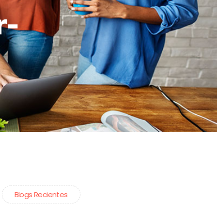
r-
Blogs Recientes