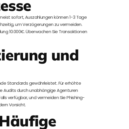
esse
 meist sofort, Auszahlungen können 1-3 Tage
rühzeitig, um Verzögerungen zu vermeiden.
lung 10.000€. Überwachen Sie Transaktionen
zierung und
nde Standards gewährleistet. Für erhöhte
ige Audits durch unabhängige Agenturen
falls verfügbar, und vermeiden Sie Phishing-
dern Vorsicht.
 Häufige