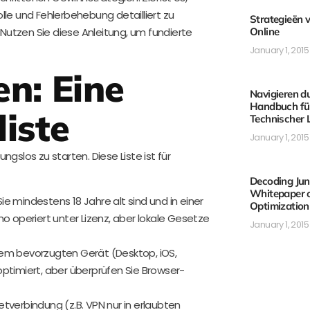
le und Fehlerbehebung detailliert zu
Strategieën 
Nutzen Sie diese Anleitung, um fundierte
Online
January 1, 201
en: Eine
Navigieren d
Handbuch für
iste
Technischer 
January 1, 201
ngslos zu starten. Diese Liste ist für
Decoding Jun
Whitepaper 
ie mindestens 18 Jahre alt sind und in einer
Optimization
ino operiert unter Lizenz, aber lokale Gesetze
January 1, 201
rem bevorzugten Gerät (Desktop, iOS,
 optimiert, aber überprüfen Sie Browser-
tverbindung (z.B. VPN nur in erlaubten