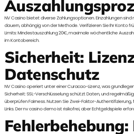
Auszahlungsproz
NV Casino bietet diverse Zahlungsoptionen. Einzahlungen sind
dauern, abhängig von der Methode. Verifizieren Sie Ihr Konto f
Limits: Mindestauszahlung 20€, maximale wöchentliche Auszah
im Kontobereich.
Sicherheit: Lizen
Datenschutz
NV Casino operiert unter einer Curacao-Lizenz, was grundlege
Sicherheit: SSL-Verschlüsselung schützt Daten, und regelmäß
überprüfen Fairness. Nutzen Sie Zwei-Faktor-Authentifizierung, 
Links. Der nv casino demo ist risikofrei, aber Echtgeldspiele erfor
Fehlerbehebung: