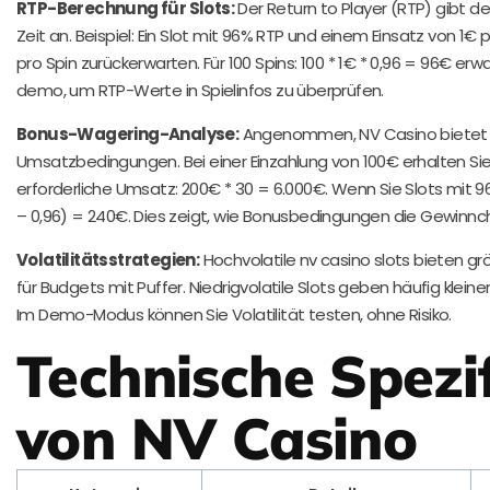
RTP-Berechnung für Slots:
Der Return to Player (RTP) gibt 
Zeit an. Beispiel: Ein Slot mit 96% RTP und einem Einsatz von 1€ 
pro Spin zurückerwarten. Für 100 Spins: 100 * 1€ * 0,96 = 96€ erw
demo, um RTP-Werte in Spielinfos zu überprüfen.
Bonus-Wagering-Analyse:
Angenommen, NV Casino bietet e
Umsatzbedingungen. Bei einer Einzahlung von 100€ erhalten S
erforderliche Umsatz: 200€ * 30 = 6.000€. Wenn Sie Slots mit 96
– 0,96) = 240€. Dies zeigt, wie Bonusbedingungen die Gewinnc
Volatilitätsstrategien:
Hochvolatile nv casino slots bieten gr
für Budgets mit Puffer. Niedrigvolatile Slots geben häufig klein
Im Demo-Modus können Sie Volatilität testen, ohne Risiko.
Technische Spezi
von NV Casino