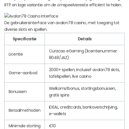
RTP en lage variantie om de omspeelvereiste efficiënt te halen.
De gebruikersinterface van avalon78 casino, met toegang tot
diverse slots en spellen.
Specificatie
Details
Curacao eGaming (licentienummer:
Licentie
8048/JAZ)
2000+ spellen, inclusief avalon78 slots,
Game-aanbod
tafelspellen, live casino
Welkomstbonus, stortingsbonussen,
Bonussen
gratis spins
iDEAL, creditcards, bankoverschrijving,
Betaalmethoden
e-wallets
Minimale storting
€10