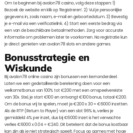
Om te beginnen bij avalon78 casino, volg deze stappen: 1)
Bezoek de website en klik op ‘Registreren’. 2) Vul je persoonlijke
gegevens in, zoals naam, e-mail en geboortedatum. 3) Bevestig
je e-mail via een verificatielink. 4) Stort een eerste bedrag via
een van de beschikbare betaalmethoden. Zorg voor accurate
informatie om problemen later te voorkomen. Na registratie kun
je direct genieten van avalon78 slots en andere games.
Bonusstrategie en
Wiskunde
Bij avalon78 online casino zijn bonussen een kernonderdeel.
Laten we een gedetailleerde berekening doen voor een
welkomstbonus van 100% tot €200 met een omspeelvereiste
van 30x. Stel, je stort €100 en ontvangt €100 bonus, totaal €200.
Om de bonus vrij te spelen, moet je €200 x 30 = €6000 inzetten.
Als de RTP (Return to Player) van een slot 96% is, verlies je
gemiddeld 4% per inzet, dus bij €6000 inzet is het verwachte
verlies €6000 x 0.04 = €240. Dit betekent dat de bonus kostbaar
kan zijn als je niet strategisch speelt. Focus op games met hoge