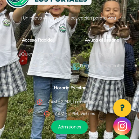
Un nuevo concepto de educación para la vida
Acceso Rapido
Ayuda al usuario
¿Quienes Somos?
Contáctanos
Galeria
Preguntas Frecuentes
Horario Escolar
7 AM - 3 PM , Lunes - jueves
?
7 AM - 2 PM , Viernes
Admisiones