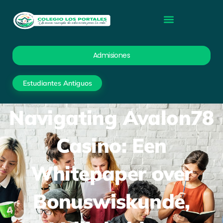
Skip
to
content
Admisiones
Estudiantes Antiguos
Navigating Avalon78
Casino: Een
Whitepaper over
Bonuswiskunde,