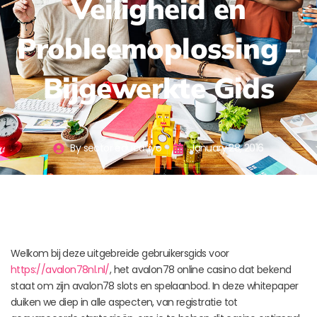
Veiligheid en
Probleemoplossing –
Bijgewerkte Gids
By
sector educativo
January 28, 2016
Welkom bij deze uitgebreide gebruikersgids voor
https://avalon78nl.nl/
, het avalon78 online casino dat bekend
staat om zijn avalon78 slots en spelaanbod. In deze whitepaper
duiken we diep in alle aspecten, van registratie tot