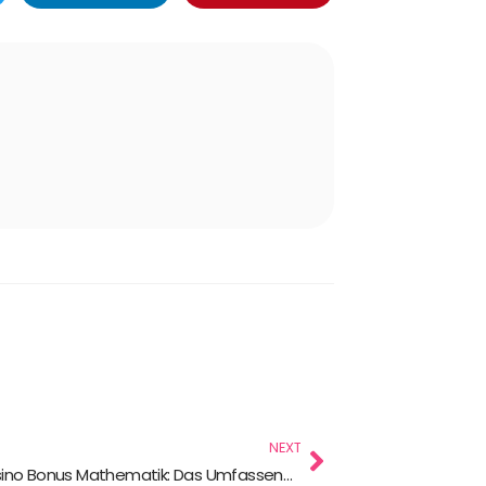
Next
NEXT
Leon Casino Bonus Mathematik: Das Umfassende Handbuch zu Wagering & Gewinnausschüttungen