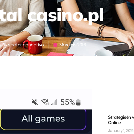
tal casino.pl
By
sector educativo
March 6, 2016
Strategieën 
Online
January 1, 201