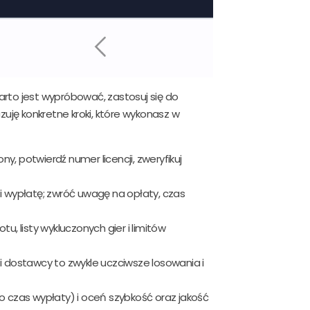
rto jest wypróbować, zastosuj się do
kazuję konkretne kroki, które wykonasz w
ony, potwierdź numer licencji, zweryfikuj
 i wypłatę; zwróć uwagę na opłaty, czas
u, listy wykluczonych gier i limitów
i dostawcy to zwykle uczciwsze losowania i
 o czas wypłaty) i oceń szybkość oraz jakość