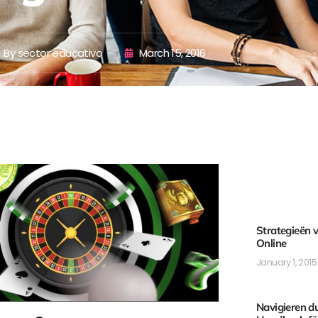
By
sector educativo
March 15, 2016
Strategieën 
Online
January 1, 201
Navigieren d