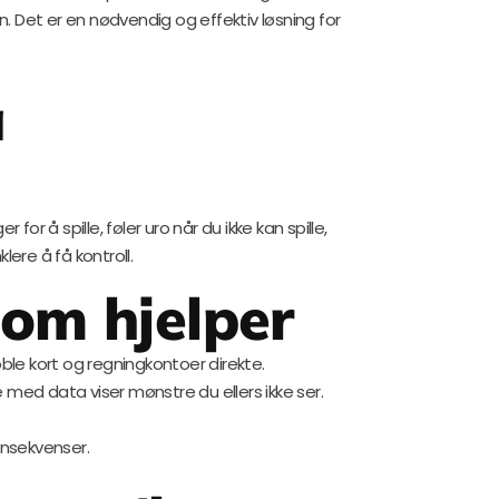
. Det er en nødvendig og effektiv løsning for
å
r for å spille, føler uro når du ikke kan spille,
lere å få kontroll.
som hjelper
le kort og regningkontoer direkte.
ke med data viser mønstre du ellers ikke ser.
onsekvenser.