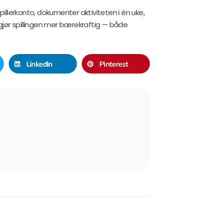
llerkonto, dokumenter aktiviteten i én uke,
 gjør spillingen mer bærekraftig — både
LinkedIn
Pinterest