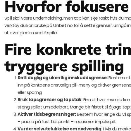
Hvorfor fokusere
Spill skal være underholdning, men tap kan skje raskt hvis du 
verktøy du kan bruke på Unibet no for å sette grenser, unngå i
ut over gleden ved å spille.
Fire konkrete trin
tryggere spilling
Sett daglig og ukentlig innskuddsgrense:
Bestem et b
inn på kontoens ansvarlig spill-meny og aktiver grensene
eller sparing.
Bruk tapsgrenser og tapstak:
Finn ut hvor mye du kan 
steng spillet umiddelbart. Mange blir fristet til å jage 
Aktiver tidsbegrensninger:
Bestem hvor lenge du vil spi
– pause på fast tidspunkt – reduserer impulsspill.
Vurder selvutelukkelse om nødvendig:
Hvis du merke