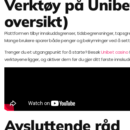
Verktøy på Unibe
oversikt)
Plattformen tilbyr innskuddsgrenser, tidsbegrensninger, tapsgren
Mange brukere sparer både penger og bekymringer ved å sett
Trenger du et utgangspunkt for å starte? Besøk
Unibet casino
verktøyene ligger, og aktiver dem før du gjør ditt første innskud
Avsluttende råd