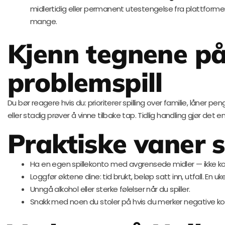
midlertidig eller permanent utestengelse fra plattformen
mange.
Kjenn tegnene p
problemspill
Du bør reagere hvis du: prioriterer spilling over familie, låner penge
eller stadig prøver å vinne tilbake tap. Tidlig handling gjør det enk
Praktiske vaner 
Ha en egen spillekonto med avgrensede midler — ikke kob
Loggfør øktene dine: tid brukt, beløp satt inn, utfall. En u
Unngå alkohol eller sterke følelser når du spiller.
Snakk med noen du stoler på hvis du merker negative k