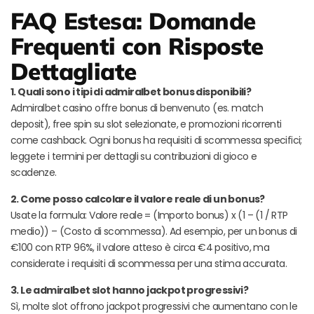
FAQ Estesa: Domande
Frequenti con Risposte
Dettagliate
1. Quali sono i tipi di
admiralbet bonus
disponibili?
Admiralbet casino offre bonus di benvenuto (es. match
deposit), free spin su slot selezionate, e promozioni ricorrenti
come cashback. Ogni bonus ha requisiti di scommessa specifici;
leggete i termini per dettagli su contribuzioni di gioco e
scadenze.
2. Come posso calcolare il valore reale di un bonus?
Usate la formula: Valore reale = (Importo bonus) x (1 – (1 / RTP
medio)) – (Costo di scommessa). Ad esempio, per un bonus di
€100 con RTP 96%, il valore atteso è circa €4 positivo, ma
considerate i requisiti di scommessa per una stima accurata.
3. Le
admiralbet slot
hanno jackpot progressivi?
Sì, molte slot offrono jackpot progressivi che aumentano con le