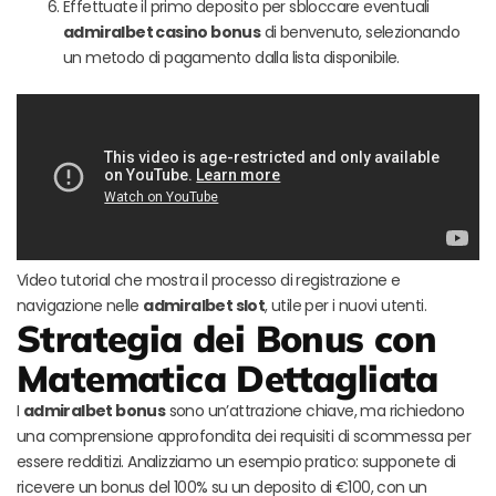
Effettuate il primo deposito per sbloccare eventuali
admiralbet casino bonus
di benvenuto, selezionando
un metodo di pagamento dalla lista disponibile.
Video tutorial che mostra il processo di registrazione e
navigazione nelle
admiralbet slot
, utile per i nuovi utenti.
Strategia dei Bonus con
Matematica Dettagliata
I
admiralbet bonus
sono un’attrazione chiave, ma richiedono
una comprensione approfondita dei requisiti di scommessa per
essere redditizi. Analizziamo un esempio pratico: supponete di
ricevere un bonus del 100% su un deposito di €100, con un