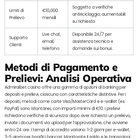
Soggetto a verifiche
Limiti di
€10,000
antiriciclaggio; aumentabili
Prelievo
mensili
su richiesta.
Live chat,
Disponibile 24/7 per
Supporto
email,
assistenza tecnica e
Clienti
telefono
domande sui bonus.
Metodi di Pagamento e
Prelievi: Analisi Operativa
Admiralbet casino offre una gamma di opzioni di banking per
depositi e prelievi, ciascuna con caratteristiche distintive. Per i
depositi, metodi come carte Visa/MasterCard e e-wallet (es.
PayPal) sono istantanei, con importi minimi di €10. I prelievi
richiedono verifiche di sicurezza: dopo aver richiesto un prelievo,
inviate i documenti via upload per l’approvazione, che avviene
entro 24 ore. I tempi di accredito variano: 1-2 giorni per e-wallet,
3-5 giorni per bonifici bancari. Monitorate il saldo e le transazioni