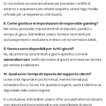
Sì, ma evitate accessi simultanei per prevenire conflitti di
sistema o sospensioni per attività sospetta. Usate l’app mobile
ufficiale per un’esperienza ottimizzata.
8. Come gestisco le impostazioni di responsible gaming?
Nel conto personale, impostate limiti di deposito, perdita o
tempo di gioco. Admiralbet casino fornisce strumenti per
autosospensioni o esclusione, in linea con le normative AAMS.
9. I bonus sono disponibili per tutti i giochi?
No, alcuni bonus sono limitati a giochi specifici, come le
admiralbet slot
. Verificate la lista di giochi ammessi nei termini
per evitare invalidazioni.
10. Quali sono i tempi di risposta del supporto clienti?
La live chat risponde in pochi minuti, mentre l’email può
richiedere fino a 24 ore. Per questioni urgenti, usate il telefono se
disponibile nella vostra regione.
In conclusione, Admiralbet casino offre una piattaforma robusta
con opportunità promozionali e una vasta libreria di giochi.