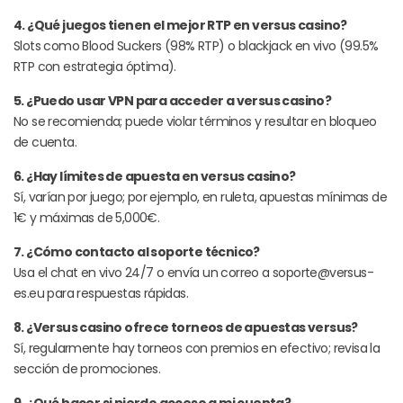
4. ¿Qué juegos tienen el mejor RTP en versus casino?
Slots como Blood Suckers (98% RTP) o blackjack en vivo (99.5%
RTP con estrategia óptima).
5. ¿Puedo usar VPN para acceder a versus casino?
No se recomienda; puede violar términos y resultar en bloqueo
de cuenta.
6. ¿Hay límites de apuesta en versus casino?
Sí, varían por juego; por ejemplo, en ruleta, apuestas mínimas de
1€ y máximas de 5,000€.
7. ¿Cómo contacto al soporte técnico?
Usa el chat en vivo 24/7 o envía un correo a soporte@versus-
es.eu para respuestas rápidas.
8. ¿Versus casino ofrece torneos de apuestas versus?
Sí, regularmente hay torneos con premios en efectivo; revisa la
sección de promociones.
9. ¿Qué hacer si pierdo acceso a mi cuenta?