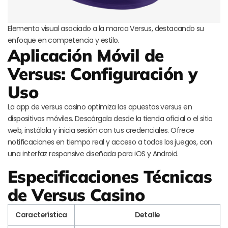
Elemento visual asociado a la marca Versus, destacando su
enfoque en competencia y estilo.
Aplicación Móvil de
Versus: Configuración y
Uso
La app de versus casino optimiza las apuestas versus en
dispositivos móviles. Descárgala desde la tienda oficial o el sitio
web, instálala y inicia sesión con tus credenciales. Ofrece
notificaciones en tiempo real y acceso a todos los juegos, con
una interfaz responsive diseñada para iOS y Android.
Especificaciones Técnicas
de Versus Casino
Característica
Detalle