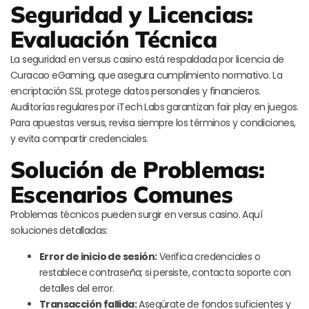
Seguridad y Licencias:
Evaluación Técnica
La seguridad en versus casino está respaldada por licencia de
Curacao eGaming, que asegura cumplimiento normativo. La
encriptación SSL protege datos personales y financieros.
Auditorías regulares por iTech Labs garantizan fair play en juegos.
Para apuestas versus, revisa siempre los términos y condiciones,
y evita compartir credenciales.
Solución de Problemas:
Escenarios Comunes
Problemas técnicos pueden surgir en versus casino. Aquí
soluciones detalladas:
Error de inicio de sesión:
Verifica credenciales o
restablece contraseña; si persiste, contacta soporte con
detalles del error.
Transacción fallida:
Asegúrate de fondos suficientes y