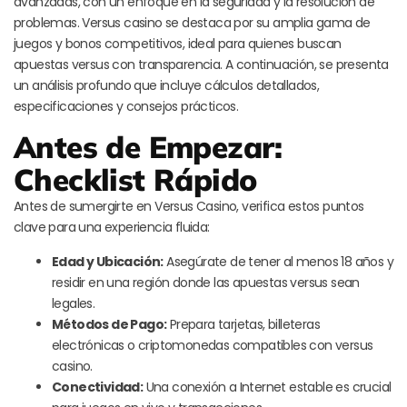
avanzadas, con un enfoque en la seguridad y la resolución de
problemas. Versus casino se destaca por su amplia gama de
juegos y bonos competitivos, ideal para quienes buscan
apuestas versus con transparencia. A continuación, se presenta
un análisis profundo que incluye cálculos detallados,
especificaciones y consejos prácticos.
Antes de Empezar:
Checklist Rápido
Antes de sumergirte en Versus Casino, verifica estos puntos
clave para una experiencia fluida:
Edad y Ubicación:
Asegúrate de tener al menos 18 años y
residir en una región donde las apuestas versus sean
legales.
Métodos de Pago:
Prepara tarjetas, billeteras
electrónicas o criptomonedas compatibles con versus
casino.
Conectividad:
Una conexión a Internet estable es crucial