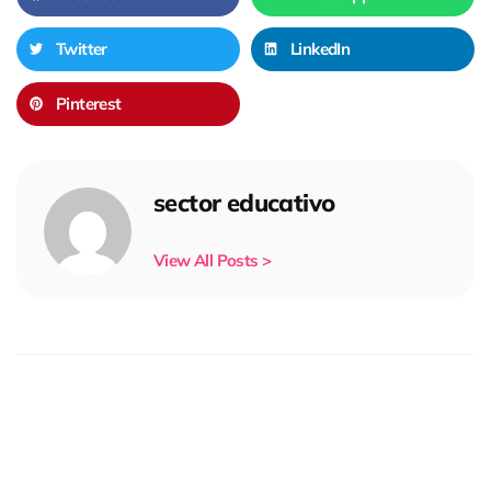
Twitter
LinkedIn
Pinterest
sector educativo
View All Posts >
Prev
Nex