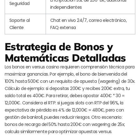
Seguridad
independientes
Soporte al
Chat en vivo 24/7, correo electrónico,
Cliente
FAQ extensa
Estrategia de Bonos y
Matemáticas Detalladas
Los bonos en versus casino requieren comprensión técnica para
maximizar ganancias. Por ejemplo, el bono de bienvenida del
100% hasta 500€ con un requisito de apuesta (wagering) de 30x.
Cálculo de ejemplo: si depositas 200€ y recibes 200€ extra, tu
saldo total es 400€. Para retirar, debes apostar 400€ * 30 =
12,000€. Considera el RTP: si juegas slots con RTP del 96%, la
expectativa de pérdida es 4% de 12,000€ = 480€, pero con
gestión de bankroll, puedes reducir riesgos. Otro escenario:
bonos de recarga del 50% hasta 200€ con wagering de 25x;
calcula similarmente para optimizar apuestas versus.