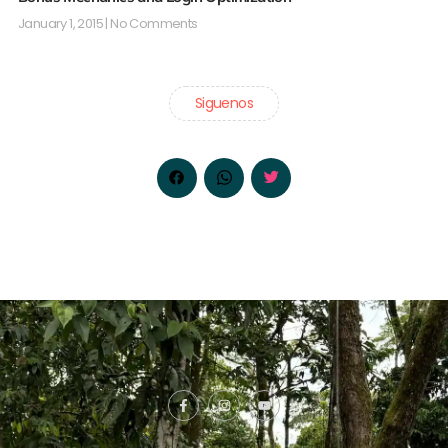
January 1, 2015
No Comments
Siguenos
F
I
Y
a
n
o
c
s
u
e
t
t