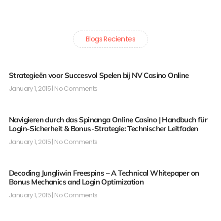
Blogs Recientes
Strategieën voor Succesvol Spelen bij NV Casino Online
January 1, 2015
No Comments
Navigieren durch das Spinanga Online Casino | Handbuch für
Login-Sicherheit & Bonus-Strategie: Technischer Leitfaden
January 1, 2015
No Comments
Decoding Jungliwin Freespins – A Technical Whitepaper on
Bonus Mechanics and Login Optimization
January 1, 2015
No Comments