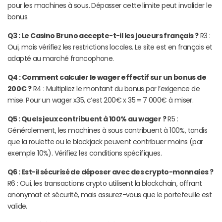
pour les machines à sous. Dépasser cette limite peut invalider le
bonus.
Q3 : Le Casino Bruno accepte-t-il les joueurs français ?
R3 :
Oui, mais vérifiez les restrictions locales. Le site est en français et
adapté au marché francophone.
Q4 : Comment calculer le wager effectif sur un bonus de
200€ ?
R4 : Multipliez le montant du bonus par l’exigence de
mise. Pour un wager x35, c’est 200€ x 35 = 7 000€ à miser.
Q5 : Quels jeux contribuent à 100% au wager ?
R5 :
Généralement, les machines à sous contribuent à 100%, tandis
que la roulette ou le blackjack peuvent contribuer moins (par
exemple 10%). Vérifiez les conditions spécifiques.
Q6 : Est-il sécurisé de déposer avec des crypto-monnaies ?
R6 : Oui, les transactions crypto utilisent la blockchain, offrant
anonymat et sécurité, mais assurez-vous que le portefeuille est
valide.