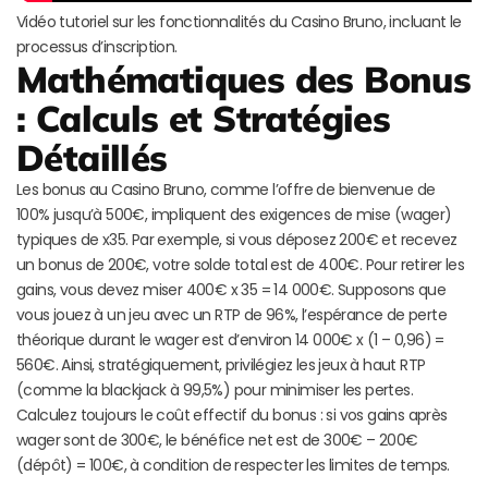
Vidéo tutoriel sur les fonctionnalités du Casino Bruno, incluant le
processus d’inscription.
Mathématiques des Bonus
: Calculs et Stratégies
Détaillés
Les bonus au Casino Bruno, comme l’offre de bienvenue de
100% jusqu’à 500€, impliquent des exigences de mise (wager)
typiques de x35. Par exemple, si vous déposez 200€ et recevez
un bonus de 200€, votre solde total est de 400€. Pour retirer les
gains, vous devez miser 400€ x 35 = 14 000€. Supposons que
vous jouez à un jeu avec un RTP de 96%, l’espérance de perte
théorique durant le wager est d’environ 14 000€ x (1 – 0,96) =
560€. Ainsi, stratégiquement, privilégiez les jeux à haut RTP
(comme la blackjack à 99,5%) pour minimiser les pertes.
Calculez toujours le coût effectif du bonus : si vos gains après
wager sont de 300€, le bénéfice net est de 300€ – 200€
(dépôt) = 100€, à condition de respecter les limites de temps.