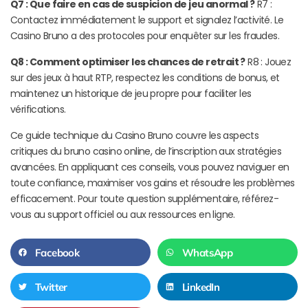
Q7 : Que faire en cas de suspicion de jeu anormal ?
R7 :
Contactez immédiatement le support et signalez l’activité. Le
Casino Bruno a des protocoles pour enquêter sur les fraudes.
Q8 : Comment optimiser les chances de retrait ?
R8 : Jouez
sur des jeux à haut RTP, respectez les conditions de bonus, et
maintenez un historique de jeu propre pour faciliter les
vérifications.
Ce guide technique du Casino Bruno couvre les aspects
critiques du bruno casino online, de l’inscription aux stratégies
avancées. En appliquant ces conseils, vous pouvez naviguer en
toute confiance, maximiser vos gains et résoudre les problèmes
efficacement. Pour toute question supplémentaire, référez-
vous au support officiel ou aux ressources en ligne.
Facebook
WhatsApp
Twitter
LinkedIn