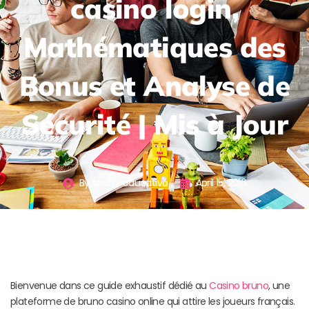
casino login,
Mathématiques des
Bonus et Analyse de
Sécurité | Mis à Jour
By
sector educativo
April 15, 2016
Bienvenue dans ce guide exhaustif dédié au
Casino bruno
, une
plateforme de bruno casino online qui attire les joueurs français.