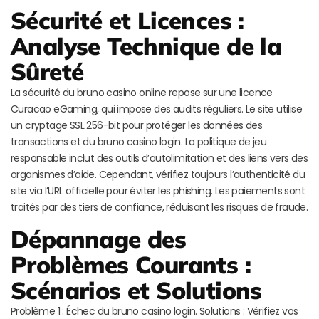
Sécurité et Licences :
Analyse Technique de la
Sûreté
La sécurité du bruno casino online repose sur une licence
Curacao eGaming, qui impose des audits réguliers. Le site utilise
un cryptage SSL 256-bit pour protéger les données des
transactions et du bruno casino login. La politique de jeu
responsable inclut des outils d’autolimitation et des liens vers des
organismes d’aide. Cependant, vérifiez toujours l’authenticité du
site via l’URL officielle pour éviter les phishing. Les paiements sont
traités par des tiers de confiance, réduisant les risques de fraude.
Dépannage des
Problèmes Courants :
Scénarios et Solutions
Problème 1 : Échec du bruno casino login. Solutions : Vérifiez vos