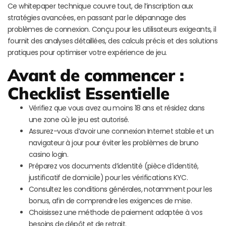
Ce whitepaper technique couvre tout, de l’inscription aux
stratégies avancées, en passant par le dépannage des
problèmes de connexion. Conçu pour les utilisateurs exigeants, il
fournit des analyses détaillées, des calculs précis et des solutions
pratiques pour optimiser votre expérience de jeu.
Avant de commencer :
Checklist Essentielle
Vérifiez que vous avez au moins 18 ans et résidez dans
une zone où le jeu est autorisé.
Assurez-vous d’avoir une connexion Internet stable et un
navigateur à jour pour éviter les problèmes de bruno
casino login.
Préparez vos documents d’identité (pièce d’identité,
justificatif de domicile) pour les vérifications KYC.
Consultez les conditions générales, notamment pour les
bonus, afin de comprendre les exigences de mise.
Choisissez une méthode de paiement adaptée à vos
besoins de dépôt et de retrait.