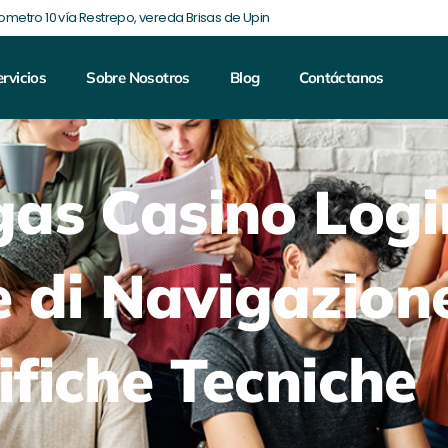
lometro 10 vía Restrepo, vereda Brisas de Upin
rvicios
Sobre Nosotros
Blog
Contáctanos
as Casino Logi
 di Navigazion
ifiche Tecniche