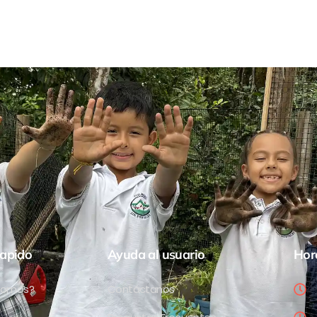
apido
Ayuda al usuario
Hor
Somos?
Contáctanos