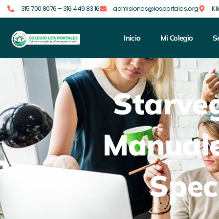
Skip
315 700 8076 – 316 449 83 16
admisiones@losportales.org
Ki
to
content
Inicio
Mi Colegio
Se
Starveg
Manuale
Spec