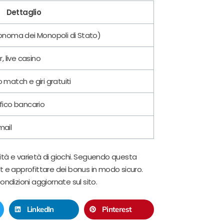
Dettaglio
noma dei Monopoli di Stato)
r, live casino
 match e giri gratuiti
ifico bancario
mail
ilità e varietà di giochi. Seguendo questa
lot e approfittare dei bonus in modo sicuro.
ndizioni aggiornate sul sito.
LinkedIn
Pinterest