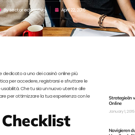
By
sector educativo
April 22, 2016
ale dedicato a uno dei casinò online più
ca per accedere, registrarsi e sfruttare le
 usabilità. Che tu sia un nuovo utente alle
iare per ottimizzare la tua esperienza con le
Strategieën 
Online
January 1, 201
 Checklist
Navigieren d