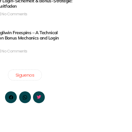
 Login-Sicherheit & Bonus-Strategie:
Leitfaden
5
No Comments
gliwin Freespins – A Technical
on Bonus Mechanics and Login
5
No Comments
Siguenos