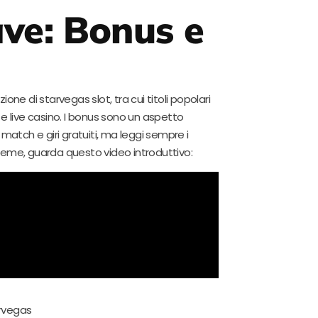
ave: Bonus e
ne di starvegas slot, tra cui titoli popolari
e live casino. I bonus sono un aspetto
match e giri gratuiti, ma leggi sempre i
nsieme, guarda questo video introduttivo:
arvegas