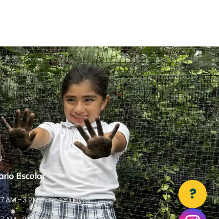
ario Escolar
?
7 AM - 3 PM , Lunes - jueves