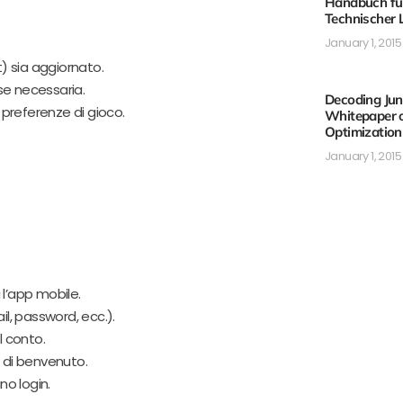
Handbuch für
Technischer 
January 1, 201
t) sia aggiornato.
 se necessaria.
Decoding Jun
 preferenze di gioco.
Whitepaper 
Optimization
January 1, 201
 l’app mobile.
ail, password, ecc.).
l conto.
 di benvenuto.
no login.