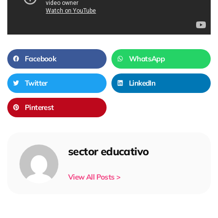
Facebook
WhatsApp
Twitter
LinkedIn
Pinterest
sector educativo
View All Posts >