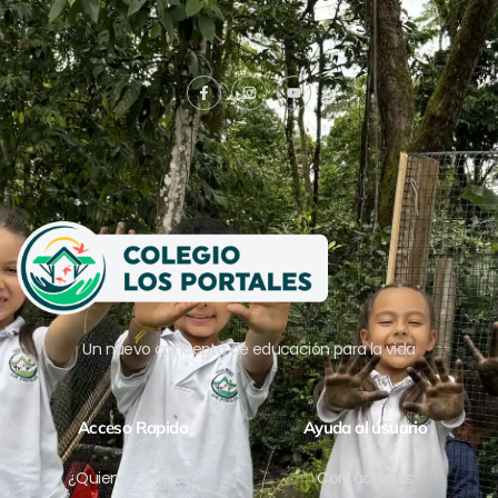
F
I
Y
a
n
o
c
s
u
e
t
t
b
a
u
o
g
b
o
r
e
k
a
-
m
f
Un nuevo concepto de educación para la vida
Acceso Rapido
Ayuda al usuario
¿Quienes Somos?
Contáctanos