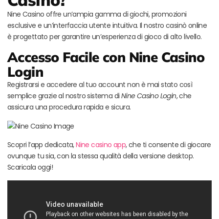
Nine Casino offre un’ampia gamma di giochi, promozioni
esclusive e un’interfaccia utente intuitiva. Il nostro casinò online
è progettato per garantire un’esperienza di gioco di alto livello.
Accesso Facile con Nine Casino
Login
Registrarsi e accedere al tuo account non è mai stato così
semplice grazie al nostro sistema di
Nine Casino Login
, che
assicura una procedura rapida e sicura.
Scopri l’app dedicata,
Nine casino app
, che ti consente di giocare
ovunque tu sia, con la stessa qualità della versione desktop.
Scaricala oggi!