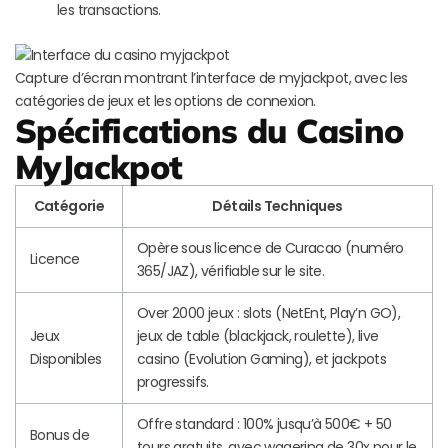
les transactions.
Capture d’écran montrant l’interface de myjackpot, avec les
catégories de jeux et les options de connexion.
Spécifications du Casino
MyJackpot
Catégorie
Détails Techniques
Opère sous licence de Curacao (numéro
Licence
365/JAZ), vérifiable sur le site.
Over 2000 jeux : slots (NetEnt, Play’n GO),
Jeux
jeux de table (blackjack, roulette), live
Disponibles
casino (Evolution Gaming), et jackpots
progressifs.
Offre standard : 100% jusqu’à 500€ + 50
Bonus de
tours gratuits, avec wagering de 30x pour le