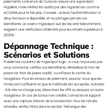
paiements. La licence de Curacao assure une supervision
régulière, mais vérifiez les audits par des organismes comme
eCOGRA pour la fair play. Conseils : activez l’authentification à
deux facteurs si disponible, et ne partagez jamais vos
identifiants. Le casino myjackpot suit les lois anti-blanchiment,
exigeant une vérification d’identité pour les retraits supérieurs à
2000€.
Dépannage Technique :
Scénarios et Solutions
Problèmes courants de myjackpot login : si vous ne pouvez pas
vous connecter, vérifiez vos identifiants, réinitialisez le mot de
passe via “Mot de passe oublié”, ou effacez le cache du
navigateur. Pour les erreurs de paiement, assurez-vous que les
fonds sont suffisants et que la méthode est acceptée. Scénario
: Si le site ne charge pas, désactivez les VPN ou essayez un autre
navigateur. En cas de bonus non crédité, contactez le support
avec une capture d’écran de la transaction. Pour les retraits
retardés, vérifiez l’état dans la section “Historique des