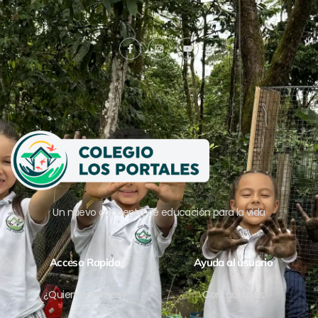
F
I
Y
a
n
o
c
s
u
e
t
t
b
a
u
o
g
b
o
r
e
k
a
-
m
f
Un nuevo concepto de educación para la vida
Acceso Rapido
Ayuda al usuario
¿Quienes Somos?
Contáctanos