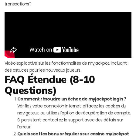
transactions”.
Vidéo explicative sur les fonctionnalités de myjackpot, incluant
des astuces pour les nouveaux joueurs.
FAQ Étendue (8-10
Questions)
Comment résoudre un échec de myjackpot login ?
Vérifiez votre connexion Internet, effacez les cookies du
navigateur, ou utilisez l’option de récupération de compte.
Si persistant, contactez le support avec des détails sur
l’erreur.
Quels sont les bonus réguliers sur casino myjackpot