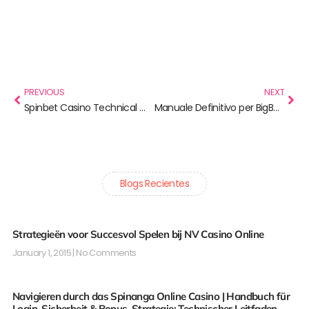
Prev
Nex
PREVIOUS
NEXT
Spinbet Casino Technical Whitepaper: Mastering Registration, Bonus Math, and Security for NZ – Step-by-Step
Manuale Definitivo per BigBet24: Strategie di Login, Calcolo Bonus e Sicurezza – Guida Aggiornata
Blogs Recientes
Strategieën voor Succesvol Spelen bij NV Casino Online
January 1, 2015
No Comments
Navigieren durch das Spinanga Online Casino | Handbuch für
Login-Sicherheit & Bonus-Strategie: Technischer Leitfaden