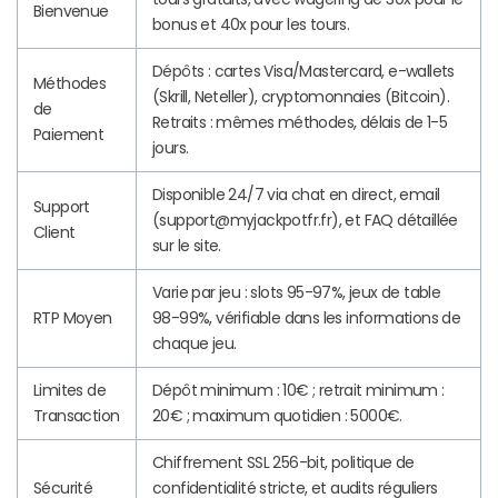
Bienvenue
bonus et 40x pour les tours.
Dépôts : cartes Visa/Mastercard, e-wallets
Méthodes
(Skrill, Neteller), cryptomonnaies (Bitcoin).
de
Retraits : mêmes méthodes, délais de 1-5
Paiement
jours.
Disponible 24/7 via chat en direct, email
Support
(support@myjackpotfr.fr), et FAQ détaillée
Client
sur le site.
Varie par jeu : slots 95-97%, jeux de table
RTP Moyen
98-99%, vérifiable dans les informations de
chaque jeu.
Limites de
Dépôt minimum : 10€ ; retrait minimum :
Transaction
20€ ; maximum quotidien : 5000€.
Chiffrement SSL 256-bit, politique de
Sécurité
confidentialité stricte, et audits réguliers