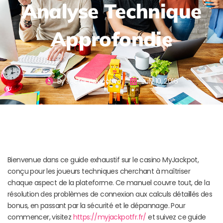
Analyse Technique
Approfondie
By
sector educativo
July 10, 2016
Bienvenue dans ce guide exhaustif sur le casino MyJackpot,
conçu pour les joueurs techniques cherchant à maîtriser
chaque aspect de la plateforme. Ce manuel couvre tout, de la
résolution des problèmes de connexion aux calculs détaillés des
bonus, en passant par la sécurité et le dépannage. Pour
commencer, visitez
https://myjackpotfr.fr/
et suivez ce guide