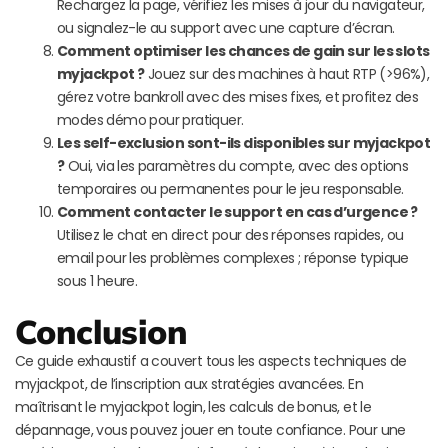
Rechargez la page, vérifiez les mises à jour du navigateur,
ou signalez-le au support avec une capture d’écran.
Comment optimiser les chances de gain sur les slots
myjackpot ?
Jouez sur des machines à haut RTP (>96%),
gérez votre bankroll avec des mises fixes, et profitez des
modes démo pour pratiquer.
Les self-exclusion sont-ils disponibles sur myjackpot
?
Oui, via les paramètres du compte, avec des options
temporaires ou permanentes pour le jeu responsable.
Comment contacter le support en cas d’urgence ?
Utilisez le chat en direct pour des réponses rapides, ou
email pour les problèmes complexes ; réponse typique
sous 1 heure.
Conclusion
Ce guide exhaustif a couvert tous les aspects techniques de
myjackpot, de l’inscription aux stratégies avancées. En
maîtrisant le myjackpot login, les calculs de bonus, et le
dépannage, vous pouvez jouer en toute confiance. Pour une