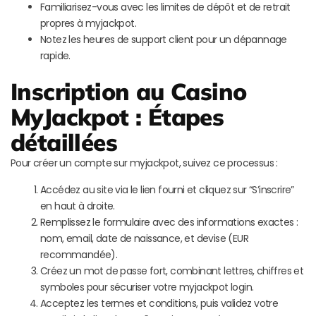
Familiarisez-vous avec les limites de dépôt et de retrait
propres à myjackpot.
Notez les heures de support client pour un dépannage
rapide.
Inscription au Casino
MyJackpot : Étapes
détaillées
Pour créer un compte sur myjackpot, suivez ce processus :
Accédez au site via le lien fourni et cliquez sur “S’inscrire”
en haut à droite.
Remplissez le formulaire avec des informations exactes :
nom, email, date de naissance, et devise (EUR
recommandée).
Créez un mot de passe fort, combinant lettres, chiffres et
symboles pour sécuriser votre myjackpot login.
Acceptez les termes et conditions, puis validez votre