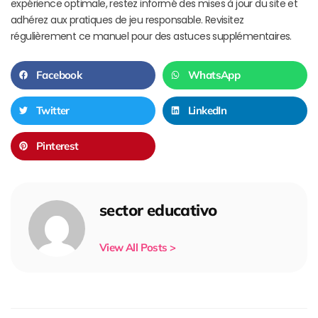
expérience optimale, restez informé des mises à jour du site et
adhérez aux pratiques de jeu responsable. Revisitez
régulièrement ce manuel pour des astuces supplémentaires.
Facebook
WhatsApp
Twitter
LinkedIn
Pinterest
sector educativo
View All Posts >